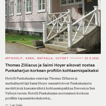
C
ARTIKKELIT
KANSI
MATKALLA
UUTISET
23.5.2026
A
T
Thomas Zilliacus ja Saimi Hoyer aikovat nostaa
E
G
Punkaharjun korkean profiilin kohtaamispaikaksi
O
R
Hotelli Punkaharjun omistaja Thomas Zilliacus ja
I
E
matkailuyrittäjä Saimi Hoyer suunnittelevat Punkaharjusta
S
merkittävää kansainvälistä kohtaamispaikkaa Davosin ja Sun
Valleyn tavoin. Hotelli Punkaharjun nostaminen korkean
profiilin tapaamiskeskukseksi,..
Lue lisää