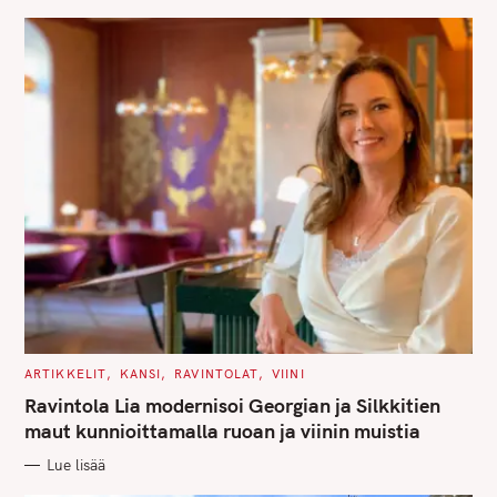
E
S
C
ARTIKKELIT
KANSI
RAVINTOLAT
VIINI
A
T
Ravintola Lia modernisoi Georgian ja Silkkitien
E
G
maut kunnioittamalla ruoan ja viinin muistia
O
R
Lue lisää
I
E
S