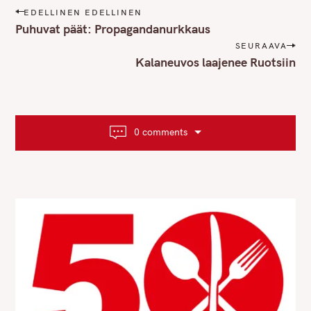
P
EDELLINEN EDELLINEN
o
Puhuvat päät: Propagandanurkkaus
s
SEURAAVA
t
Kalaneuvos laajenee Ruotsiin
n
a
v
i
0 comments
g
a
t
i
o
n