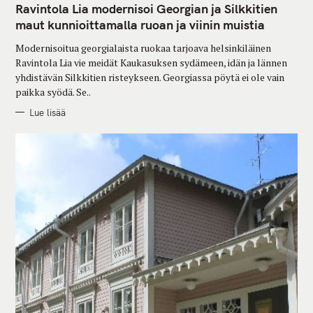
T
Ravintola Lia modernisoi Georgian ja Silkkitien
E
G
maut kunnioittamalla ruoan ja viinin muistia
O
R
Modernisoitua georgialaista ruokaa tarjoava helsinkiläinen
I
E
Ravintola Lia vie meidät Kaukasuksen sydämeen, idän ja lännen
S
yhdistävän Silkkitien risteykseen. Georgiassa pöytä ei ole vain
paikka syödä. Se..
Lue lisää