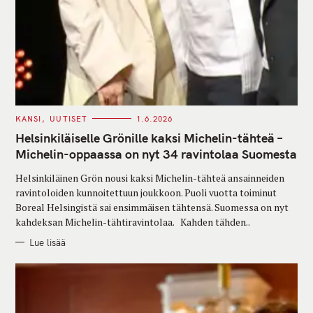
C
KANSI
UUTISET
1.6.2026
A
T
Helsinkiläiselle Grönille kaksi Michelin-tähteä –
E
G
Michelin-oppaassa on nyt 34 ravintolaa Suomesta
O
R
Helsinkiläinen Grön nousi kaksi Michelin-tähteä ansainneiden
I
E
ravintoloiden kunnoitettuun joukkoon. Puoli vuotta toiminut
S
Boreal Helsingistä sai ensimmäisen tähtensä. Suomessa on nyt
kahdeksan Michelin-tähtiravintolaa. Kahden tähden..
Lue lisää