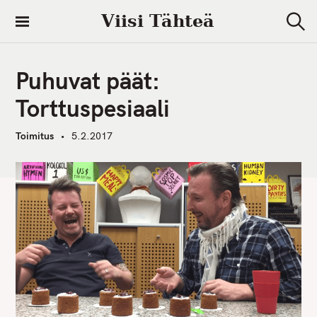
S
Viisi Tähteä
k
S
i
e
a
p
r
Puhuvat päät:
t
c
h
o
Torttuspesiaali
c
o
Toimitus
5.2.2017
n
t
e
n
t