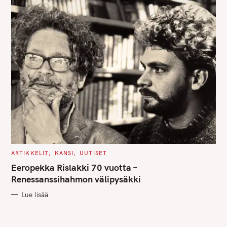
C
ARTIKKELIT
KANSI
UUTISET
A
T
Eeropekka Rislakki 70 vuotta –
E
G
Renessanssihahmon välipysäkki
O
R
Lue lisää
I
E
S