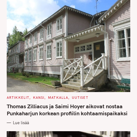
S
e
a
r
c
h
f
o
r
:
C
ARTIKKELIT
KANSI
MATKALLA
UUTISET
A
T
Thomas Zilliacus ja Saimi Hoyer aikovat nostaa
E
G
Punkaharjun korkean profiilin kohtaamispaikaksi
O
R
Lue lisää
I
E
S