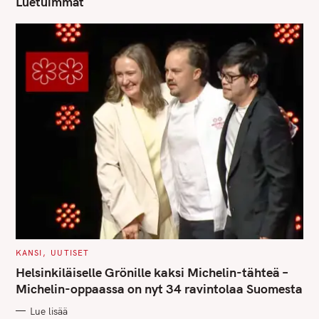
Luetuimmat
C
KANSI
UUTISET
A
T
Helsinkiläiselle Grönille kaksi Michelin-tähteä –
E
G
Michelin-oppaassa on nyt 34 ravintolaa Suomesta
O
R
Lue lisää
I