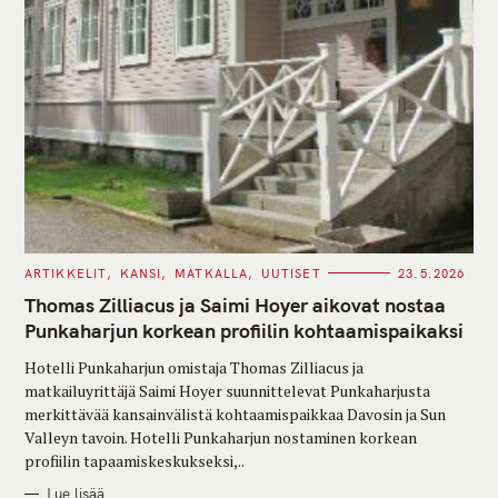
C
ARTIKKELIT
KANSI
MATKALLA
UUTISET
23.5.2026
A
T
Thomas Zilliacus ja Saimi Hoyer aikovat nostaa
E
G
Punkaharjun korkean profiilin kohtaamispaikaksi
O
R
Hotelli Punkaharjun omistaja Thomas Zilliacus ja
I
E
matkailuyrittäjä Saimi Hoyer suunnittelevat Punkaharjusta
S
merkittävää kansainvälistä kohtaamispaikkaa Davosin ja Sun
Valleyn tavoin. Hotelli Punkaharjun nostaminen korkean
profiilin tapaamiskeskukseksi,..
Lue lisää