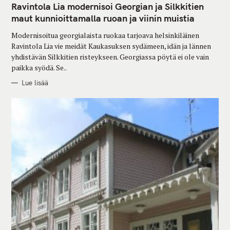
T
Ravintola Lia modernisoi Georgian ja Silkkitien
E
G
maut kunnioittamalla ruoan ja viinin muistia
O
R
Modernisoitua georgialaista ruokaa tarjoava helsinkiläinen
I
E
Ravintola Lia vie meidät Kaukasuksen sydämeen, idän ja lännen
S
yhdistävän Silkkitien risteykseen. Georgiassa pöytä ei ole vain
paikka syödä. Se..
Lue lisää