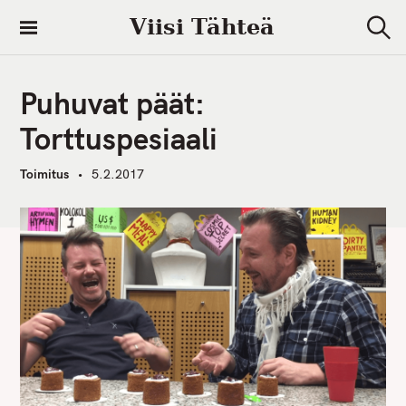
S
Viisi Tähteä
k
S
i
e
a
p
r
Puhuvat päät:
t
c
h
o
Torttuspesiaali
c
o
Toimitus
5.2.2017
n
t
e
n
t