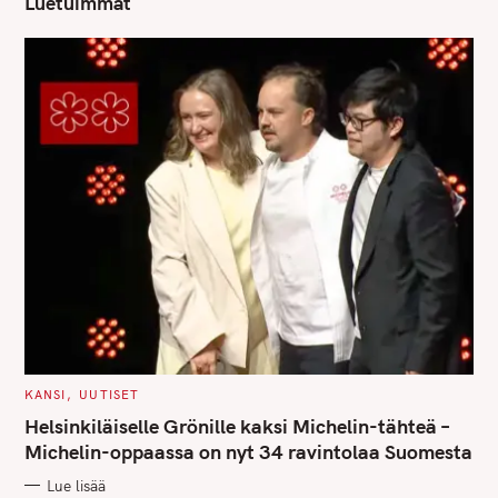
Luetuimmat
C
KANSI
UUTISET
A
T
Helsinkiläiselle Grönille kaksi Michelin-tähteä –
E
G
Michelin-oppaassa on nyt 34 ravintolaa Suomesta
O
R
Lue lisää
I