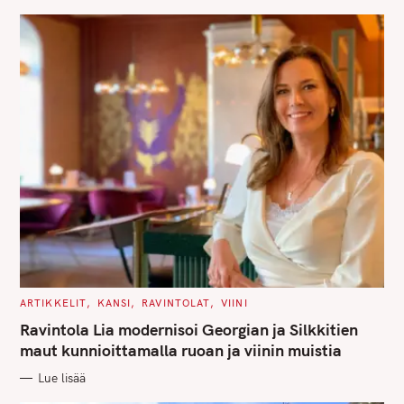
E
S
C
ARTIKKELIT
KANSI
RAVINTOLAT
VIINI
A
T
Ravintola Lia modernisoi Georgian ja Silkkitien
E
G
maut kunnioittamalla ruoan ja viinin muistia
O
R
Lue lisää
I
E
S