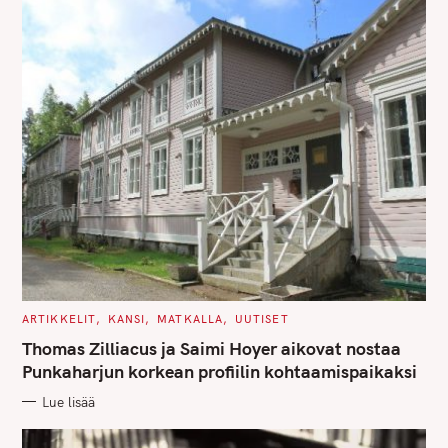
S
e
a
r
c
h
f
o
r
C
ARTIKKELIT
KANSI
MATKALLA
UUTISET
:
A
T
Thomas Zilliacus ja Saimi Hoyer aikovat nostaa
E
G
Punkaharjun korkean profiilin kohtaamispaikaksi
O
R
Lue lisää
I
E
S