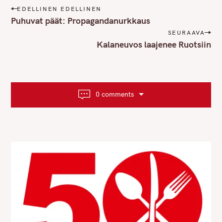
P
EDELLINEN EDELLINEN
o
Puhuvat päät: Propagandanurkkaus
s
SEURAAVA
t
Kalaneuvos laajenee Ruotsiin
n
a
v
i
0 comments
g
a
t
i
o
n