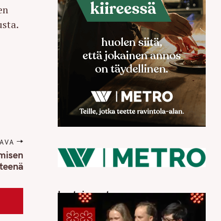
en
usta.
AVA
amisen
teenä
Luetuimmat