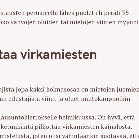
austen perusteella lähes puolet eli peräti 95
joko vahvojen oluiden tai mietojen viinien myynn
taa virkamiesten
jista jopa kaksi kolmasosaa on mietojen juomie
 edustajista viinit ja oluet maitokauppoihin -
lausuntokierrokselle helmikuussa. On hyvä, että
a ketunhäntä pilkottaa virkamiesten kainalosta.
lmistelusta, joten olisi vähintäänkin suotavaa, ett