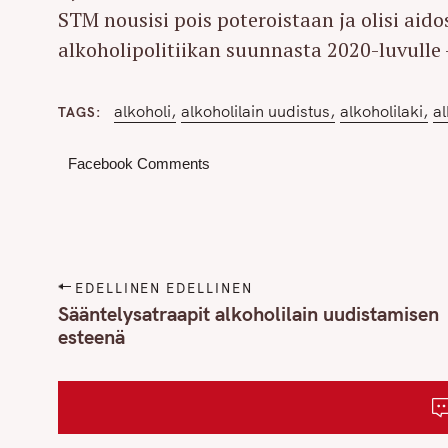
STM nousisi pois poteroistaan ja olisi ai
alkoholipolitiikan suunnasta 2020-luvulle
alkoholi
alkoholilain uudistus
alkoholilaki
al
TAGS
Facebook Comments
P
EDELLINEN EDELLINEN
o
Sääntelysatraapit alkoholilain uudistamisen
esteenä
s
t
S
n
e
a
a