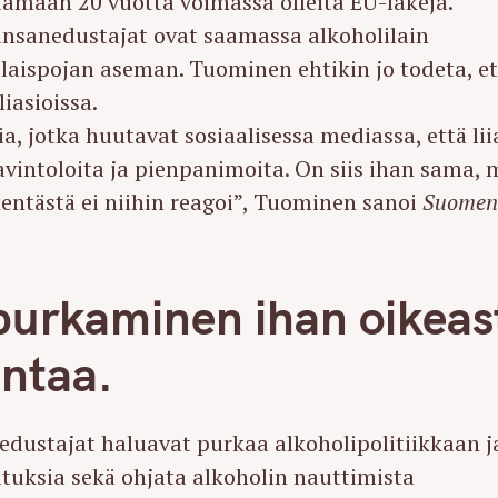
tamaan 20 vuotta voimassa olleita EU-lakeja.
kansanedustajat ovat saamassa alkoholilain
aispojan aseman. Tuominen ehtikin jo todeta, et
iasioissa.
, jotka huutavat sosiaalisessa mediassa, että lii
vintoloita ja pienpanimoita. On siis ihan sama, 
a kentästä ei niihin reagoi”, Tuominen sanoi
Suome
urkaminen ihan oikeas
ntaa.
edustajat haluavat purkaa alkoholipolitiikkaan j
oituksia sekä ohjata alkoholin nauttimista