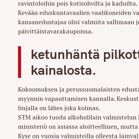
ravintoloihin pois kotisohvilta ja kaduilta.
Kevään eduskuntavaalien vaalikoneiden vast
kansanedustajaa olisi valmiita sallimaan 
päivittäistavarakaupoissa.
ketunhäntä pilkot
kainalosta.
Kokoomuksen ja perussuomalaisten edusta
myynnin vapauttamisen kannalla. Keskustan
linjalla on lähes joka kolmas.
STM aikoo tuoda alkoholilain valmistelun 
ministeriö on asiassa aloitteellinen, mutt
Kyse on vuosia valmisteilla olleesta lainva