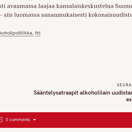
dosti avaamassa laajaa kansalaiskeskustelua Suom
 – siis luomassa sananmukaisesti kokonaisuudist
koholipolitiikka
thl
SEURA
Sääntelysatraapit alkoholilain uudist
es
0 comments