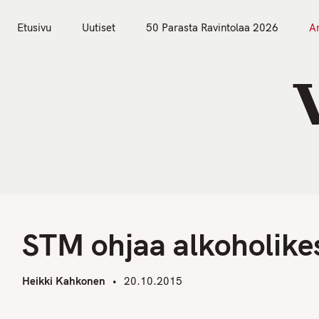
S
k
Etusivu
Uutiset
50 Parasta Ravintolaa 2026
Ar
i
Etusivu
Uutiset
p
t
o
c
o
n
t
S
e
n
STM ohjaa alkoholikes
t
Heikki Kahkonen
20.10.2015