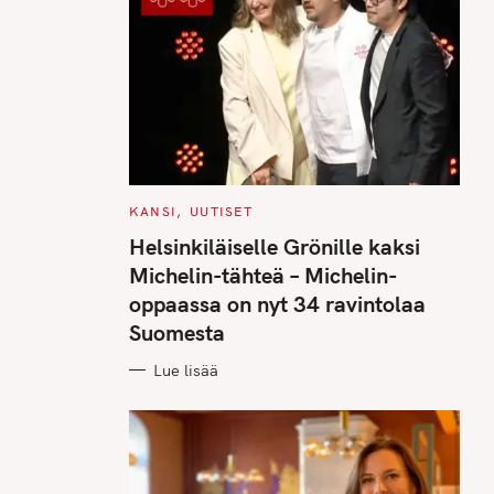
C
KANSI
UUTISET
A
T
Helsinkiläiselle Grönille kaksi
E
G
Michelin-tähteä – Michelin-
O
R
oppaassa on nyt 34 ravintolaa
I
E
Suomesta
S
Lue lisää