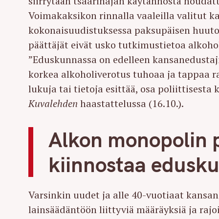
siirrytään tsaarinajan käytännöstä noudat
Voimakaksikon rinnalla vaaleilla valitut 
kokonaisuudistuksessa paksupäisen huutol
päättäjät eivät usko tutkimustietoa alkohol
”Eduskunnassa on edelleen kansanedustajia
korkea alkoholiverotus tuhoaa ja tappaa ra
lukuja tai tietoja esittää, osa poliittisest
Kuvalehden
haastattelussa (16.10.).
Alkon monopolin p
kiinnostaa edusku
Varsinkin uudet ja alle 40-vuotiaat kansan
lainsäädäntöön liittyviä määräyksiä ja raj