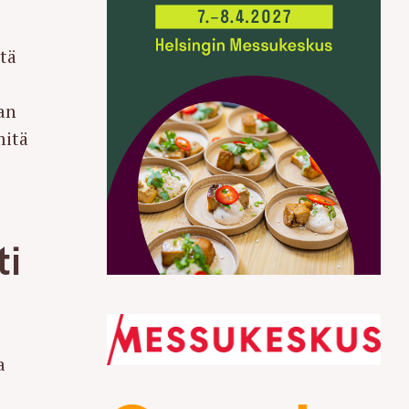
tä
an
mitä
n
ti
a