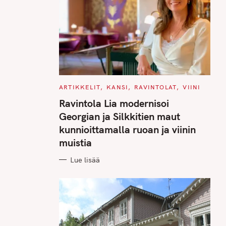
C
ARTIKKELIT
KANSI
RAVINTOLAT
VIINI
A
T
Ravintola Lia modernisoi
E
G
Georgian ja Silkkitien maut
O
R
kunnioittamalla ruoan ja viinin
I
E
muistia
S
Lue lisää