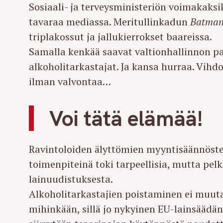
Sosiaali- ja terveysministeriön voimakaks
tavaraa mediassa. Meritullinkadun
Batma
triplakossut ja jallukierrokset baareissa.
Samalla kenkää saavat valtionhallinnon pa
alkoholitarkastajat. Ja kansa hurraa. Vihdo
ilman valvontaa…
Voi tätä elämää!
Ravintoloiden älyttömien myyntisäännöste
toimenpiteinä toki tarpeellisia, mutta pelk
lainuudistuksesta.
Alkoholitarkastajien poistaminen ei muut
mihinkään, sillä jo nykyinen EU-lainsäädä