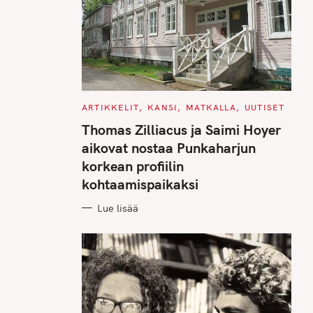
C
ARTIKKELIT
KANSI
MATKALLA
UUTISET
A
T
Thomas Zilliacus ja Saimi Hoyer
E
G
aikovat nostaa Punkaharjun
O
R
korkean profiilin
I
E
kohtaamispaikaksi
S
Lue lisää