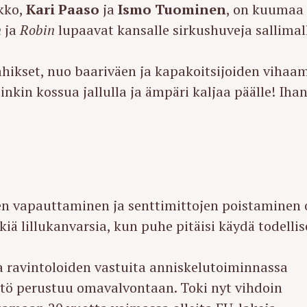
ikko,
Kari Paaso
ja
Ismo Tuominen
, on kuumaa
n
ja
Robin
lupaavat kansalle sirkushuveja sallimal
hikset, nuo baariväen ja kapakoitsijoiden vihaa
inkin kossua jallulla ja ämpäri kaljaa päälle! Iha
n vapauttaminen ja senttimittojen poistaminen 
kiä lillukanvarsia, kun puhe pitäisi käydä todellis
a ravintoloiden vastuita anniskelutoiminnassa
ntö perustuu omavalvontaan. Toki nyt vihdoin