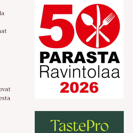
la
mat
n
ovat
esta