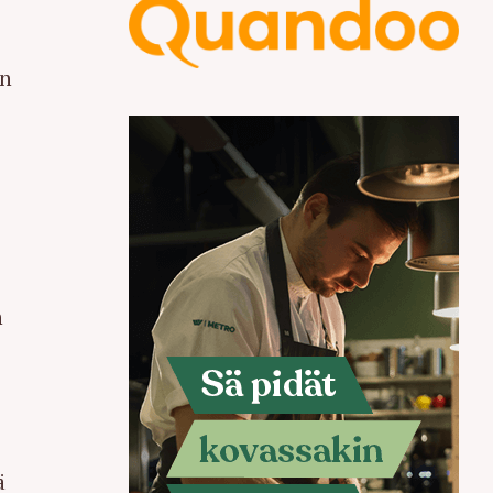
in
n
ä