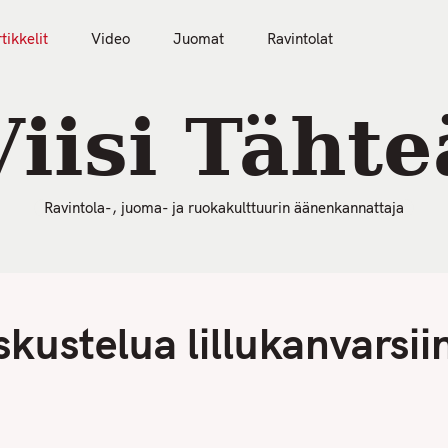
tikkelit
Video
Juomat
Ravintolat
50 Parasta Ravintolaa 2026
Artikkelit
Video
Viisi Tähte
Ravintola-, juoma- ja ruokakulttuurin äänenkannattaja
kustelua lillukanvarsii