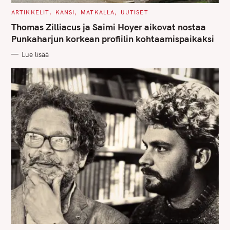
C
ARTIKKELIT
KANSI
MATKALLA
UUTISET
A
T
Thomas Zilliacus ja Saimi Hoyer aikovat nostaa
E
G
Punkaharjun korkean profiilin kohtaamispaikaksi
O
R
Lue lisää
I
E
S