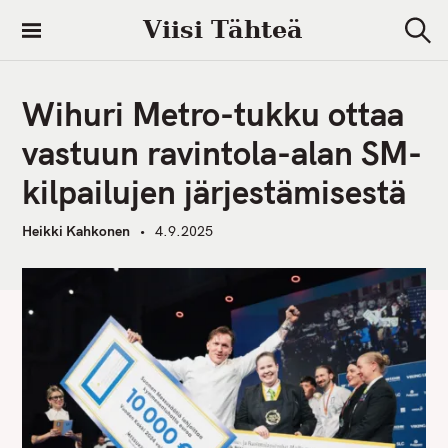
S
Viisi Tähteä
k
S
i
e
a
p
r
Wihuri Metro-tukku ottaa
t
c
h
o
vastuun ravintola-alan SM-
c
kilpailujen järjestämisestä
o
n
Heikki Kahkonen
4.9.2025
t
e
n
t