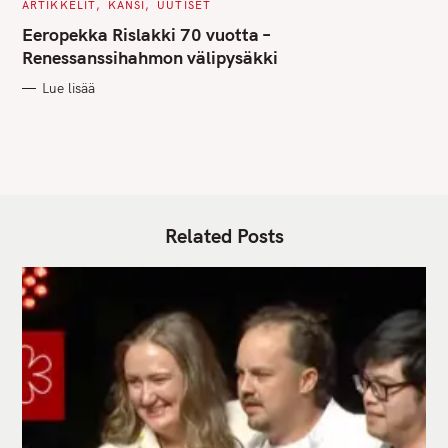
C
ARTIKKELIT
KANSI
UUTISET
A
T
Eeropekka Rislakki 70 vuotta –
E
G
Renessanssihahmon välipysäkki
O
R
Lue lisää
I
E
S
Related Posts