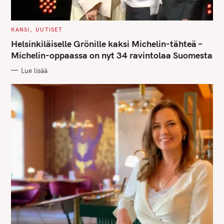
C
KANSI
UUTISET
A
T
Helsinkiläiselle Grönille kaksi Michelin-tähteä –
E
G
Michelin-oppaassa on nyt 34 ravintolaa Suomesta
O
R
Lue lisää
I
E
S