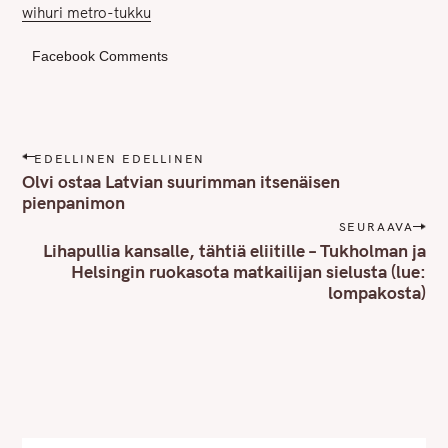
wihuri metro-tukku
Facebook Comments
P
EDELLINEN EDELLINEN
o
Olvi ostaa Latvian suurimman itsenäisen
s
pienpanimon
t
SEURAAVA
n
Lihapullia kansalle, tähtiä eliitille – Tukholman ja
Helsingin ruokasota matkailijan sielusta (lue:
a
lompakosta)
v
i
g
a
t
i
o