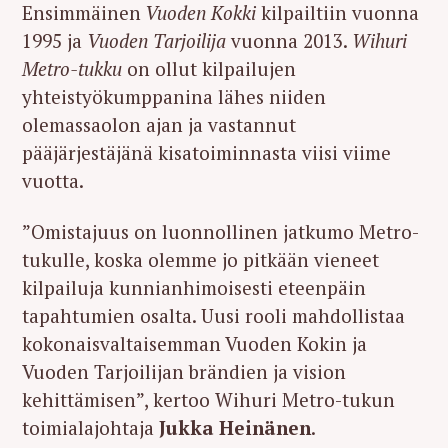
Ensimmäinen
Vuoden Kokki
kilpailtiin vuonna
1995 ja
Vuoden Tarjoilija
vuonna 2013.
Wihuri
Metro-tukku
on ollut kilpailujen
yhteistyökumppanina lähes niiden
olemassaolon ajan ja vastannut
pääjärjestäjänä kisatoiminnasta viisi viime
vuotta.
”Omistajuus on luonnollinen jatkumo Metro-
tukulle, koska olemme jo pitkään vieneet
kilpailuja kunnianhimoisesti eteenpäin
tapahtumien osalta. Uusi rooli mahdollistaa
kokonaisvaltaisemman Vuoden Kokin ja
Vuoden Tarjoilijan brändien ja vision
kehittämisen”, kertoo Wihuri Metro-tukun
toimialajohtaja
Jukka Heinänen
.