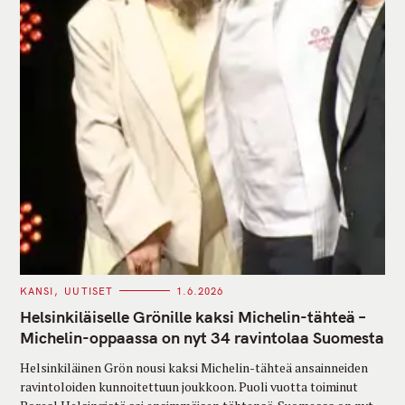
C
KANSI
UUTISET
1.6.2026
A
T
Helsinkiläiselle Grönille kaksi Michelin-tähteä –
E
G
Michelin-oppaassa on nyt 34 ravintolaa Suomesta
O
R
Helsinkiläinen Grön nousi kaksi Michelin-tähteä ansainneiden
I
E
ravintoloiden kunnoitettuun joukkoon. Puoli vuotta toiminut
S