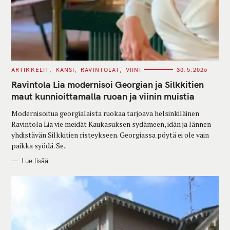
C
ARTIKKELIT
KANSI
RAVINTOLAT
VIINI
30.5.2026
A
T
Ravintola Lia modernisoi Georgian ja Silkkitien
E
G
maut kunnioittamalla ruoan ja viinin muistia
O
R
Modernisoitua georgialaista ruokaa tarjoava helsinkiläinen
I
E
Ravintola Lia vie meidät Kaukasuksen sydämeen, idän ja lännen
S
yhdistävän Silkkitien risteykseen. Georgiassa pöytä ei ole vain
paikka syödä. Se..
Lue lisää