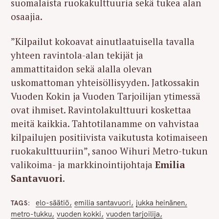
suomalaista ruokakulttuuria sekä tukea alan
osaajia.
”Kilpailut kokoavat ainutlaatuisella tavalla
yhteen ravintola-alan tekijät ja
ammattitaidon sekä alalla olevan
uskomattoman yhteisöllisyyden. Jatkossakin
Vuoden Kokin ja Vuoden Tarjoilijan ytimessä
ovat ihmiset. Ravintolakulttuuri koskettaa
meitä kaikkia. Tahtotilanamme on vahvistaa
kilpailujen positiivista vaikutusta kotimaiseen
ruokakulttuuriin”, sanoo Wihuri Metro-tukun
valikoima- ja markkinointijohtaja
Emilia
Santavuori
.
elo-säätiö
emilia santavuori
jukka heinänen
TAGS
metro-tukku
vuoden kokki
vuoden tarjoilija