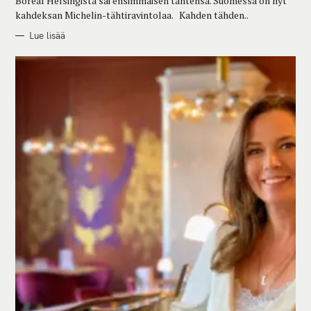
Boreal Helsingistä sai ensimmäisen tähtensä. Suomessa on nyt
kahdeksan Michelin-tähtiravintolaa. Kahden tähden..
Lue lisää