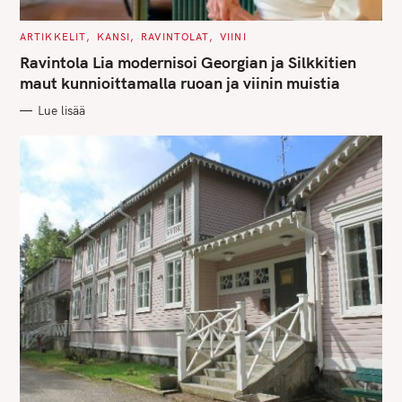
C
ARTIKKELIT
KANSI
RAVINTOLAT
VIINI
A
T
Ravintola Lia modernisoi Georgian ja Silkkitien
E
G
maut kunnioittamalla ruoan ja viinin muistia
O
R
Lue lisää
I
E
S