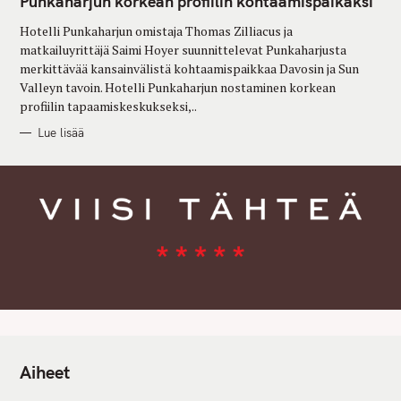
Punkaharjun korkean profiilin kohtaamispaikaksi
O
R
Hotelli Punkaharjun omistaja Thomas Zilliacus ja
I
E
matkailuyrittäjä Saimi Hoyer suunnittelevat Punkaharjusta
S
merkittävää kansainvälistä kohtaamispaikkaa Davosin ja Sun
Valleyn tavoin. Hotelli Punkaharjun nostaminen korkean
profiilin tapaamiskeskukseksi,..
Lue lisää
Aiheet