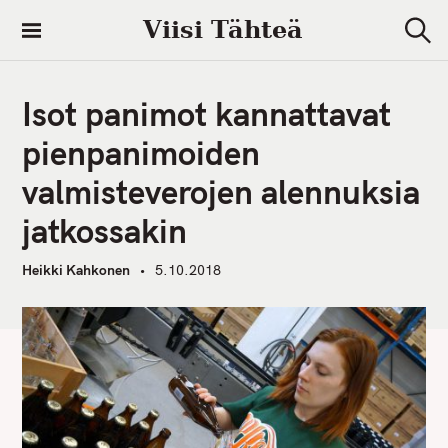
S
Viisi Tähteä
k
S
i
e
a
p
r
Isot panimot kannattavat
t
c
h
o
pienpanimoiden
c
valmisteverojen alennuksia
o
n
jatkossakin
t
e
Heikki Kahkonen
5.10.2018
n
t