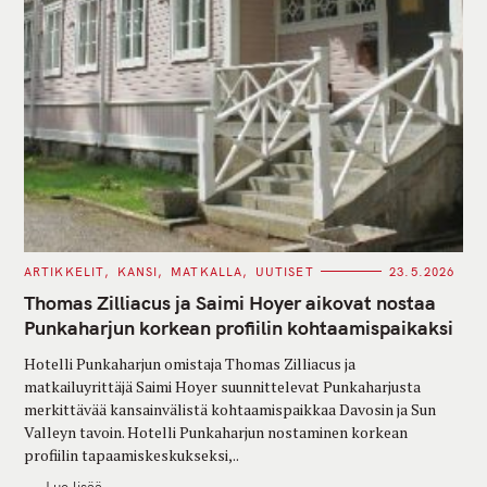
C
ARTIKKELIT
KANSI
MATKALLA
UUTISET
23.5.2026
A
T
Thomas Zilliacus ja Saimi Hoyer aikovat nostaa
E
G
Punkaharjun korkean profiilin kohtaamispaikaksi
O
R
Hotelli Punkaharjun omistaja Thomas Zilliacus ja
I
E
matkailuyrittäjä Saimi Hoyer suunnittelevat Punkaharjusta
S
merkittävää kansainvälistä kohtaamispaikkaa Davosin ja Sun
Valleyn tavoin. Hotelli Punkaharjun nostaminen korkean
profiilin tapaamiskeskukseksi,..