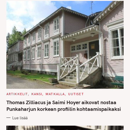
S
C
ARTIKKELIT
KANSI
MATKALLA
UUTISET
A
T
Thomas Zilliacus ja Saimi Hoyer aikovat nostaa
E
G
Punkaharjun korkean profiilin kohtaamispaikaksi
O
R
Lue lisää
I
E
S