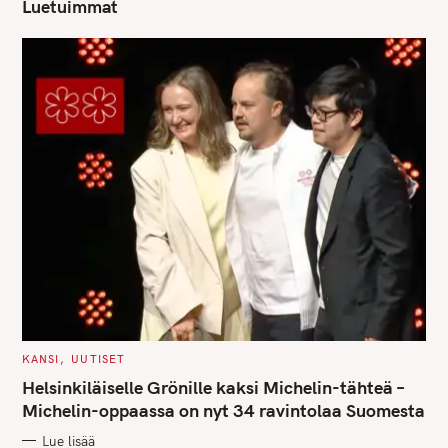
Luetuimmat
C
KANSI
UUTISET
A
T
Helsinkiläiselle Grönille kaksi Michelin-tähteä –
E
G
Michelin-oppaassa on nyt 34 ravintolaa Suomesta
O
R
Lue lisää
I