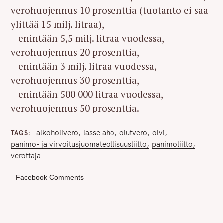
verohuojennus 10 prosenttia (tuotanto ei saa
ylittää 15 milj. litraa),
– enintään 5,5 milj. litraa vuodessa,
verohuojennus 20 prosenttia,
– enintään 3 milj. litraa vuodessa,
verohuojennus 30 prosenttia,
– enintään 500 000 litraa vuodessa,
verohuojennus 50 prosenttia.
alkoholivero
lasse aho
olutvero
olvi
TAGS
panimo- ja virvoitusjuomateollisuusliitto
panimoliitto
verottaja
Facebook Comments