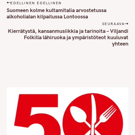
P
EDELLINEN EDELLINEN
o
Suomeen kolme kultamitalia arvostetussa
s
alkoholialan kilpailussa Lontoossa
t
SEURAAVA
n
Kierrätystä, kansanmusiikkia ja tarinoita – Viljandi
Folkilla lähiruoka ja ympäristöteot kuuluvat
a
yhteen
v
i
g
a
t
i
o
n