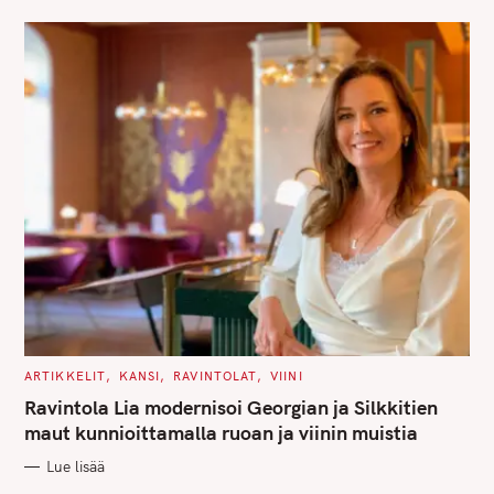
E
S
C
ARTIKKELIT
KANSI
RAVINTOLAT
VIINI
A
T
Ravintola Lia modernisoi Georgian ja Silkkitien
E
G
maut kunnioittamalla ruoan ja viinin muistia
O
R
Lue lisää
I
E