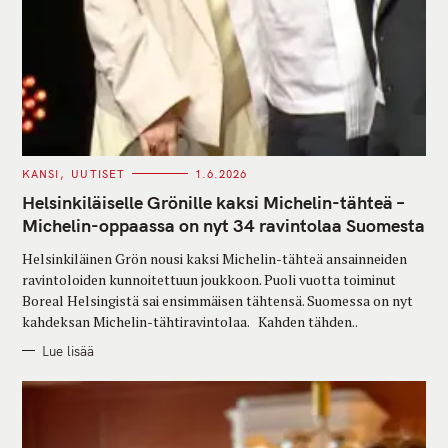
C
KANSI
UUTISET
1.6.2026
A
T
Helsinkiläiselle Grönille kaksi Michelin-tähteä –
E
G
Michelin-oppaassa on nyt 34 ravintolaa Suomesta
O
R
Helsinkiläinen Grön nousi kaksi Michelin-tähteä ansainneiden
I
E
ravintoloiden kunnoitettuun joukkoon. Puoli vuotta toiminut
S
Boreal Helsingistä sai ensimmäisen tähtensä. Suomessa on nyt
kahdeksan Michelin-tähtiravintolaa. Kahden tähden..
Lue lisää