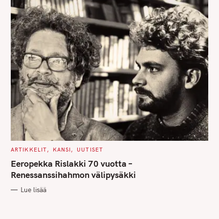
C
ARTIKKELIT
KANSI
UUTISET
A
T
Eeropekka Rislakki 70 vuotta –
E
G
Renessanssihahmon välipysäkki
O
R
Lue lisää
I
E
S