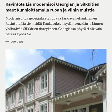
T
Ravintola Lia modernisoi Georgian ja Silkkitien
E
G
maut kunnioittamalla ruoan ja viinin muistia
O
R
Modernisoitua georgialaista ruokaa tarjoava helsinkiläinen
I
E
Ravintola Lia vie meidät Kaukasuksen sydämeen, idän ja lännen
S
yhdistävän Silkkitien risteykseen. Georgiassa pöytä ei ole vain
paikka syödä. Se..
Lue lisää