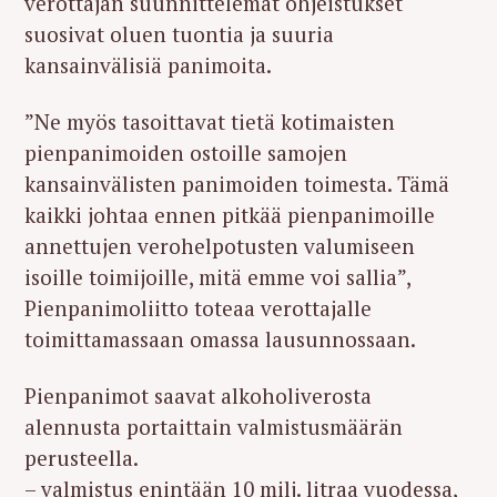
verottajan suunnittelemat ohjeistukset
suosivat oluen tuontia ja suuria
kansainvälisiä panimoita.
”Ne myös tasoittavat tietä kotimaisten
pienpanimoiden ostoille samojen
kansainvälisten panimoiden toimesta. Tämä
kaikki johtaa ennen pitkää pienpanimoille
annettujen verohelpotusten valumiseen
isoille toimijoille, mitä emme voi sallia”,
Pienpanimoliitto toteaa verottajalle
toimittamassaan omassa lausunnossaan.
Pienpanimot saavat alkoholiverosta
alennusta portaittain valmistusmäärän
perusteella.
– valmistus enintään 10 milj. litraa vuodessa,