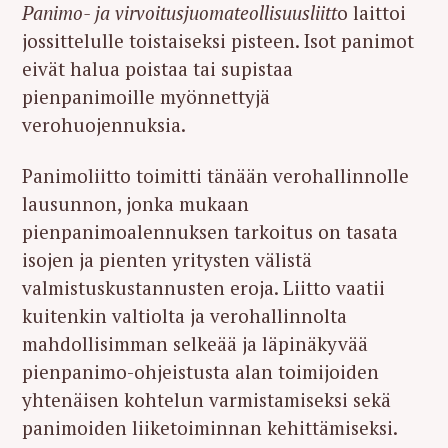
Panimo- ja virvoitusjuomateollisuusliitt
o laittoi
jossittelulle toistaiseksi pisteen. Isot panimot
eivät halua poistaa tai supistaa
pienpanimoille myönnettyjä
verohuojennuksia.
Panimoliitto toimitti tänään verohallinnolle
lausunnon, jonka mukaan
pienpanimoalennuksen tarkoitus on tasata
isojen ja pienten yritysten välistä
valmistuskustannusten eroja. Liitto vaatii
kuitenkin valtiolta ja verohallinnolta
mahdollisimman selkeää ja läpinäkyvää
pienpanimo-ohjeistusta alan toimijoiden
yhtenäisen kohtelun varmistamiseksi sekä
panimoiden liiketoiminnan kehittämiseksi.