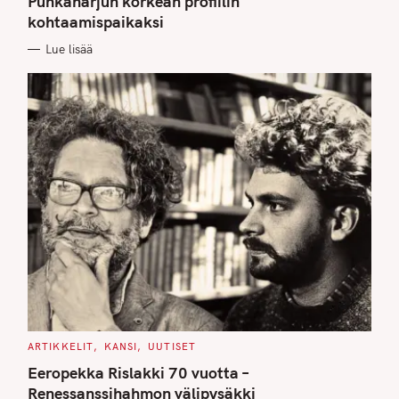
Punkaharjun korkean profiilin
O
kohtaamispaikaksi
R
I
E
Lue lisää
S
C
ARTIKKELIT
KANSI
UUTISET
A
T
Eeropekka Rislakki 70 vuotta –
E
G
Renessanssihahmon välipysäkki