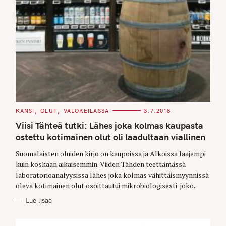
C
KANSI
OLUT
VALOKEILASSA
3.7.2018
A
T
Viisi Tähteä tutki: Lähes joka kolmas kaupasta
E
G
ostettu kotimainen olut oli laadultaan viallinen
O
R
Suomalaisten oluiden kirjo on kaupoissa ja Alkoissa laajempi
I
E
kuin koskaan aikaisemmin. Viiden Tähden teettämässä
S
laboratorioanalyysissa lähes joka kolmas vähittäismyynnissä
oleva kotimainen olut osoittautui mikrobiologisesti joko..
Lue lisää