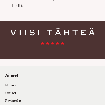
O
R
Lue lisää
I
E
S
Aiheet
Etusivu
Uutiset
Ravintolat