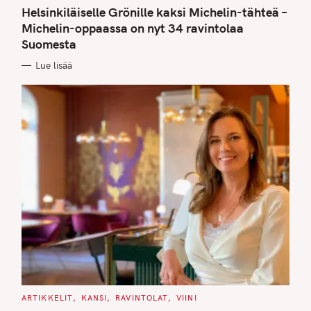
A
T
Helsinkiläiselle Grönille kaksi Michelin-tähteä –
E
G
Michelin-oppaassa on nyt 34 ravintolaa
O
Suomesta
R
I
E
Lue lisää
S
C
ARTIKKELIT
KANSI
RAVINTOLAT
VIINI
A