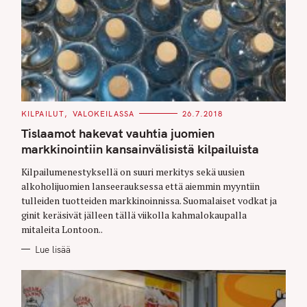
C
KILPAILUT
VALOKEILASSA
26.7.2018
A
T
Tislaamot hakevat vauhtia juomien
E
G
markkinointiin kansainvälisistä kilpailuista
O
R
Kilpailumenestyksellä on suuri merkitys sekä uusien
I
E
alkoholijuomien lanseerauksessa että aiemmin myyntiin
S
tulleiden tuotteiden markkinoinnissa. Suomalaiset vodkat ja
ginit keräsivät jälleen tällä viikolla kahmalokaupalla
mitaleita Lontoon..
Lue lisää