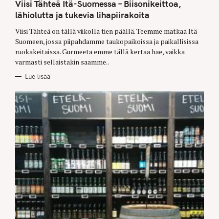
T
Viisi Tähteä Itä-Suomessa – Biisonikeittoa,
E
G
lähiolutta ja tukevia lihapiirakoita
O
R
Viisi Tähteä on tällä viikolla tien päällä. Teemme matkaa Itä-
I
E
Suomeen, jossa piipahdamme taukopaikoissa ja paikallisissa
S
ruokakeitaissa. Gurmeeta emme tällä kertaa hae, vaikka
varmasti sellaistakin saamme..
Lue lisää