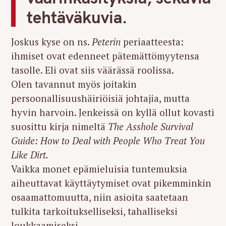
tehtäväkuvia.
Joskus kyse on ns.
Peterin
periaatteesta:
ihmiset ovat edenneet pätemättömyytensa
tasolle. Eli ovat siis väärässä roolissa.
Olen tavannut myös joitakin
persoonallisuushäiriöisiä johtajia, mutta
hyvin harvoin. Jenkeissä on kyllä ollut kovasti
suosittu kirja nimeltä
The Asshole Survival
Guide: How to Deal with People Who Treat You
Like Dirt.
Vaikka monet epämieluisia tuntemuksia
aiheuttavat käyttäytymiset ovat pikemminkin
osaamattomuutta, niin asioita saatetaan
tulkita tarkoitukselliseksi, tahalliseksi
loukkaamiseksi.