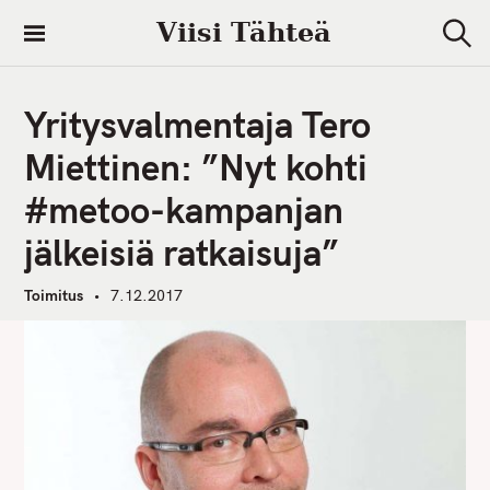
S
Viisi Tähteä
k
S
i
e
a
p
r
Yritysvalmentaja Tero
t
c
h
o
Miettinen: ”Nyt kohti
c
#metoo-kampanjan
o
n
jälkeisiä ratkaisuja”
t
e
Toimitus
7.12.2017
n
t