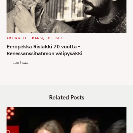
C
ARTIKKELIT
KANSI
UUTISET
A
T
Eeropekka Rislakki 70 vuotta –
E
G
Renessanssihahmon välipysäkki
O
R
Lue lisää
I
E
S
Related Posts