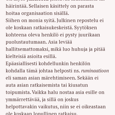
häirintää. Sellaisen käsittely on parasta
hoitaa organisaation sisällä.
Siihen on monia syitä. Julkinen repostelu ei
ole koskaan ratkaisukeskeistä. Syytöksen
kohteena oleva henkilö ei pysty juurikaan
puolustautumaan. Asia leviää
hallitsemattomaksi, mikä luo huhuja ja pitää
kielteisiä asioita esillä.
Epäasiallisesti kohdellunkin henkilön
kohdalla tämä johtaa helposti ns.
ruminaatioon
eli saman asian märehtimiseen. Sekään ei
auta asian ratkaisemista tai kiusatun
toipumista. Vaikka halu nostaa asia esille on
ymmärrettävää, ja sillä on joskus
helpottavakin vaikutus, niin se ei oikeastaan
ole koskaan lopullinen ratkaisu.