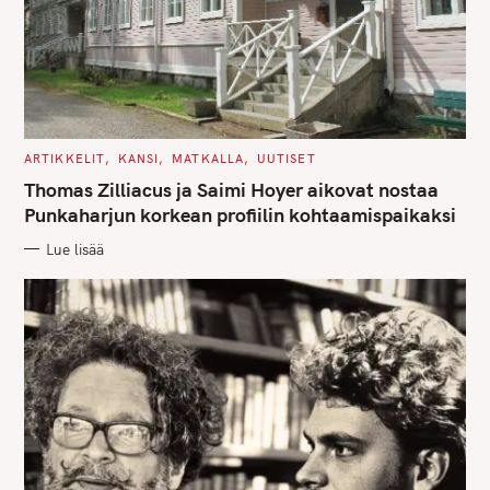
C
ARTIKKELIT
KANSI
MATKALLA
UUTISET
A
T
Thomas Zilliacus ja Saimi Hoyer aikovat nostaa
E
G
Punkaharjun korkean profiilin kohtaamispaikaksi
O
R
Lue lisää
I
E
S