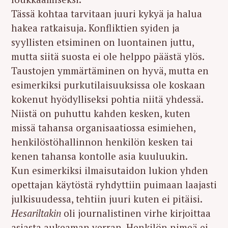
Tässä kohtaa tarvitaan juuri kykyä ja halua
hakea ratkaisuja. Konfliktien syiden ja
syyllisten etsiminen on luontainen juttu,
mutta siitä suosta ei ole helppo päästä ylös.
Taustojen ymmärtäminen on hyvä, mutta en
esimerkiksi purkutilaisuuksissa ole koskaan
kokenut hyödylliseksi pohtia niitä yhdessä.
Niistä on puhuttu kahden kesken, kuten
missä tahansa organisaatiossa esimiehen,
henkilöstöhallinnon henkilön kesken tai
kenen tahansa kontolle asia kuuluukin.
Kun esimerkiksi ilmaisutaidon lukion yhden
opettajan käytöstä ryhdyttiin puimaan laajasti
julkisuudessa, tehtiin juuri kuten ei pitäisi.
Hesariltakin
oli journalistinen virhe kirjoittaa
asiasta aukeaman verran. Henkilön nimeä ei