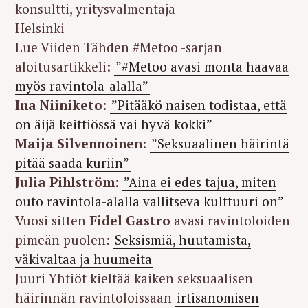
konsultti, yritysvalmentaja
Helsinki
Lue Viiden Tähden #Metoo -sarjan
aloitusartikkeli:
”#Metoo avasi monta haavaa
myös ravintola-alalla”
Ina Niiniketo
:
”Pitääkö naisen todistaa, että
on äijä keittiössä vai hyvä kokki”
Maija Silvennoinen
:
”Seksuaalinen häirintä
pitää saada kuriin”
Julia Pihlström
:
”Aina ei edes tajua, miten
outo ravintola-alalla vallitseva kulttuuri on”
Vuosi sitten
Fidel Gastro
avasi ravintoloiden
pimeän puolen:
Seksismiä, huutamista,
väkivaltaa ja huumeita
Juuri Yhtiöt kieltää kaiken seksuaalisen
häirinnän ravintoloissaan
irtisanomisen