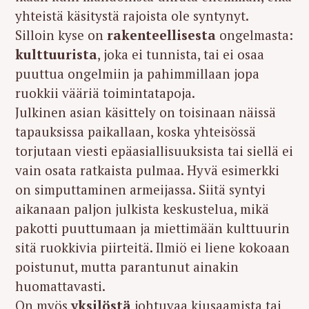
yhteistä käsitystä rajoista ole syntynyt.
Silloin kyse on
rakenteellisesta
ongelmasta:
kulttuurista
, joka ei tunnista, tai ei osaa
puuttua ongelmiin ja pahimmillaan jopa
ruokkii vääriä toimintatapoja.
Julkinen asian käsittely on toisinaan näissä
tapauksissa paikallaan, koska yhteisössä
torjutaan viesti epäasiallisuuksista tai siellä ei
vain osata ratkaista pulmaa. Hyvä esimerkki
on simputtaminen armeijassa. Siitä syntyi
aikanaan paljon julkista keskustelua, mikä
pakotti puuttumaan ja miettimään kulttuurin
sitä ruokkivia piirteitä. Ilmiö ei liene kokoaan
poistunut, mutta parantunut ainakin
huomattavasti.
On myös
yksilöstä
johtuvaa kiusaamista tai