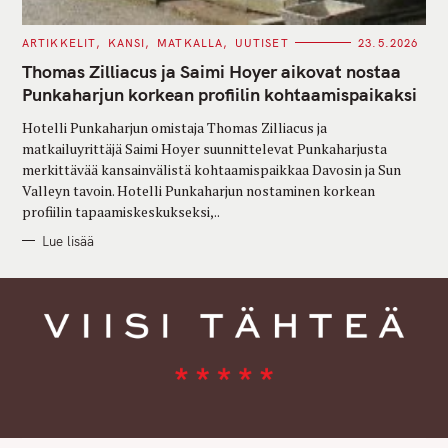
C
ARTIKKELIT
KANSI
MATKALLA
UUTISET
23.5.2026
A
T
Thomas Zilliacus ja Saimi Hoyer aikovat nostaa
E
G
Punkaharjun korkean profiilin kohtaamispaikaksi
O
R
Hotelli Punkaharjun omistaja Thomas Zilliacus ja
I
E
matkailuyrittäjä Saimi Hoyer suunnittelevat Punkaharjusta
S
merkittävää kansainvälistä kohtaamispaikkaa Davosin ja Sun
Valleyn tavoin. Hotelli Punkaharjun nostaminen korkean
profiilin tapaamiskeskukseksi,..
Lue lisää