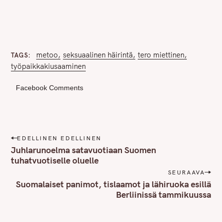
metoo
seksuaalinen häirintä
tero miettinen
TAGS
työpaikkakiusaaminen
Facebook Comments
P
EDELLINEN EDELLINEN
o
Juhlarunoelma satavuotiaan Suomen
s
tuhatvuotiselle oluelle
t
SEURAAVA
n
Suomalaiset panimot, tislaamot ja lähiruoka esillä
S
Berliinissä tammikuussa
a
e
v
a
i