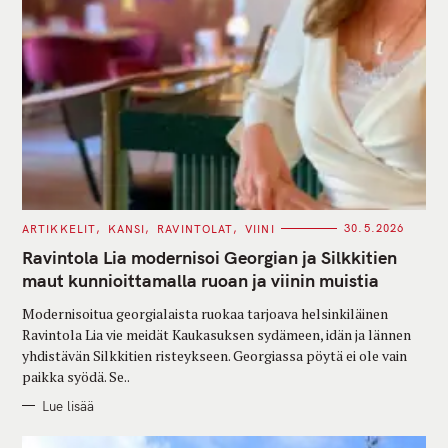
C
ARTIKKELIT
KANSI
RAVINTOLAT
VIINI
30.5.2026
A
T
Ravintola Lia modernisoi Georgian ja Silkkitien
E
G
maut kunnioittamalla ruoan ja viinin muistia
O
R
Modernisoitua georgialaista ruokaa tarjoava helsinkiläinen
I
E
Ravintola Lia vie meidät Kaukasuksen sydämeen, idän ja lännen
S
yhdistävän Silkkitien risteykseen. Georgiassa pöytä ei ole vain
paikka syödä. Se..
Lue lisää