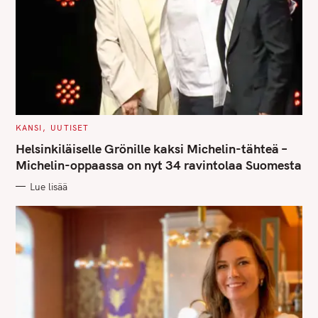
C
KANSI
UUTISET
A
T
Helsinkiläiselle Grönille kaksi Michelin-tähteä –
E
G
Michelin-oppaassa on nyt 34 ravintolaa Suomesta
O
R
Lue lisää
I
E
S