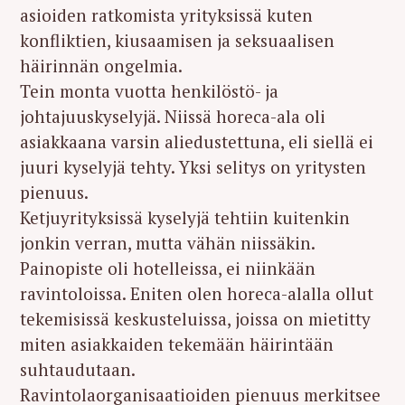
asioiden ratkomista yrityksissä kuten
konfliktien, kiusaamisen ja seksuaalisen
häirinnän ongelmia.
Tein monta vuotta henkilöstö- ja
johtajuuskyselyjä. Niissä horeca-ala oli
asiakkaana varsin aliedustettuna, eli siellä ei
juuri kyselyjä tehty. Yksi selitys on yritysten
pienuus.
Ketjuyrityksissä kyselyjä tehtiin kuitenkin
jonkin verran, mutta vähän niissäkin.
Painopiste oli hotelleissa, ei niinkään
ravintoloissa. Eniten olen horeca-alalla ollut
tekemisissä keskusteluissa, joissa on mietitty
miten asiakkaiden tekemään häirintään
suhtaudutaan.
Ravintolaorganisaatioiden pienuus merkitsee