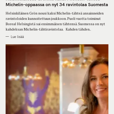
E
G
Michelin-oppaassa on nyt 34 ravintolaa Suomesta
O
R
Helsinkiläinen Grön nousi kaksi Michelin-tähteä ansainneiden
I
E
ravintoloiden kunnoitettuun joukkoon. Puoli vuotta toiminut
S
Boreal Helsingistä sai ensimmäisen tähtensä. Suomessa on nyt
kahdeksan Michelin-tähtiravintolaa. Kahden tähden..
Lue lisää