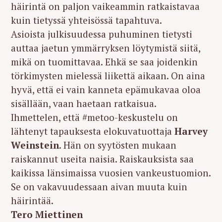
häirintä on paljon vaikeammin ratkaistavaa
kuin tietyssä yhteisössä tapahtuva.
Asioista julkisuudessa puhuminen tietysti
auttaa jaetun ymmärryksen löytymistä siitä,
mikä on tuomittavaa. Ehkä se saa joidenkin
törkimysten mielessä liikettä aikaan. On aina
hyvä, että ei vain kanneta epämukavaa oloa
sisällään, vaan haetaan ratkaisua.
Ihmettelen, että #metoo-keskustelu on
lähtenyt tapauksesta elokuvatuottaja
Harvey
Weinstein
. Hän on syytösten mukaan
raiskannut useita naisia. Raiskauksista saa
kaikissa länsimaissa vuosien vankeustuomion.
Se on vakavuudessaan aivan muuta kuin
häirintää.
Tero Miettinen