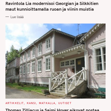
T
Ravintola Lia modernisoi Georgian ja Silkkitien
E
G
maut kunnioittamalla ruoan ja viinin muistia
O
R
Lue lisää
I
E
S
C
ARTIKKELIT
KANSI
MATKALLA
UUTISET
A
T
Thomas Zilliacus ja Saimi Hoyer aikovat nostaa