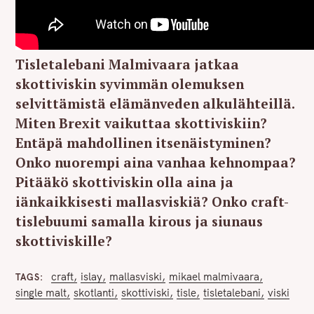
Tisletalebani Malmivaara jatkaa
skottiviskin syvimmän olemuksen
selvittämistä elämänveden alkulähteillä.
Miten Brexit vaikuttaa skottiviskiin?
Entäpä mahdollinen itsenäistyminen?
Onko nuorempi aina vanhaa kehnompaa?
Pitääkö skottiviskin olla aina ja
iänkaikkisesti mallasviskiä? Onko craft-
tislebuumi samalla kirous ja siunaus
skottiviskille?
craft
islay
mallasviski
mikael malmivaara
TAGS
single malt
skotlanti
skottiviski
tisle
tisletalebani
viski