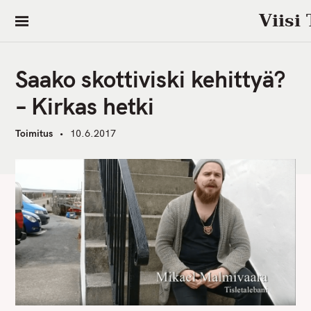
S
Viisi
k
i
p
Saako skottiviski kehittyä?
t
o
– Kirkas hetki
c
o
Toimitus
10.6.2017
n
t
e
n
t