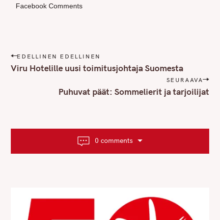
Facebook Comments
P
EDELLINEN EDELLINEN
o
Viru Hotelille uusi toimitusjohtaja Suomesta
s
SEURAAVA
t
Puhuvat päät: Sommelierit ja tarjoilijat
n
a
v
i
0 comments
g
a
t
i
o
n