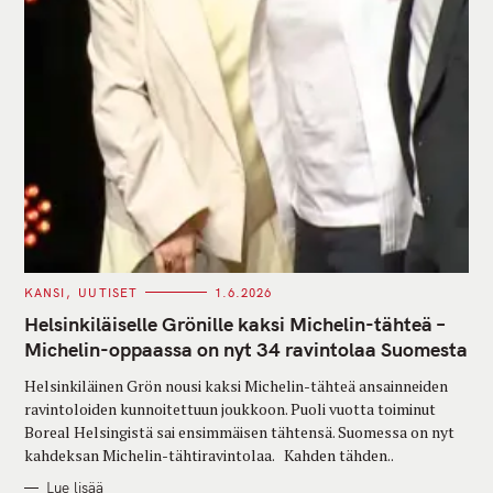
C
KANSI
UUTISET
1.6.2026
A
T
Helsinkiläiselle Grönille kaksi Michelin-tähteä –
E
G
Michelin-oppaassa on nyt 34 ravintolaa Suomesta
O
R
Helsinkiläinen Grön nousi kaksi Michelin-tähteä ansainneiden
I
E
ravintoloiden kunnoitettuun joukkoon. Puoli vuotta toiminut
S
Boreal Helsingistä sai ensimmäisen tähtensä. Suomessa on nyt
kahdeksan Michelin-tähtiravintolaa. Kahden tähden..
Lue lisää