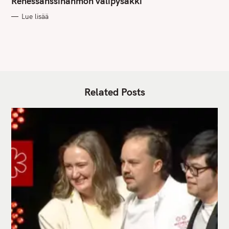
Renessanssihahmon välipysäkki
O
R
Lue lisää
I
E
S
Related Posts