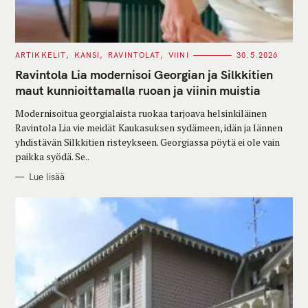
C
ARTIKKELIT
KANSI
RAVINTOLAT
VIINI
30.5.2026
A
T
Ravintola Lia modernisoi Georgian ja Silkkitien
E
G
maut kunnioittamalla ruoan ja viinin muistia
O
R
Modernisoitua georgialaista ruokaa tarjoava helsinkiläinen
I
E
Ravintola Lia vie meidät Kaukasuksen sydämeen, idän ja lännen
S
yhdistävän Silkkitien risteykseen. Georgiassa pöytä ei ole vain
paikka syödä. Se..
Lue lisää