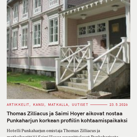
C
ARTIKKELIT
KANSI
MATKALLA
UUTISET
23.5.2026
A
T
Thomas Zilliacus ja Saimi Hoyer aikovat nostaa
E
G
Punkaharjun korkean profiilin kohtaamispaikaksi
O
R
Hotelli Punkaharjun omistaja Thomas Zilliacus ja
I
E
matkailuyrittäjä Saimi Hoyer suunnittelevat Punkaharjusta