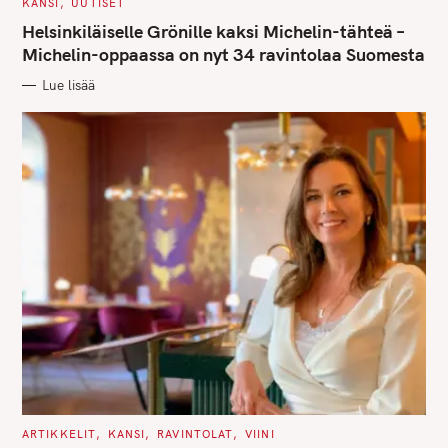
C
KANSI
UUTISET
A
T
Helsinkiläiselle Grönille kaksi Michelin-tähteä –
E
G
Michelin-oppaassa on nyt 34 ravintolaa Suomesta
O
R
Lue lisää
I
E
S
C
ARTIKKELIT
KANSI
RAVINTOLAT
VIINI
A