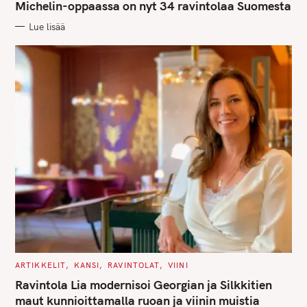
G
Michelin-oppaassa on nyt 34 ravintolaa Suomesta
O
R
Lue lisää
I
E
S
S
e
a
r
c
h
f
o
r
:
C
ARTIKKELIT
KANSI
RAVINTOLAT
VIINI
A
T
Ravintola Lia modernisoi Georgian ja Silkkitien
E
G
maut kunnioittamalla ruoan ja viinin muistia
O