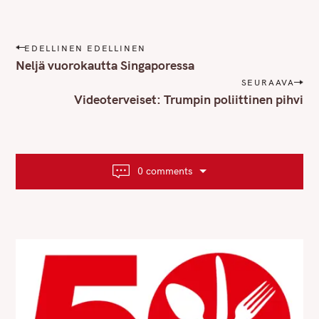
P
EDELLINEN EDELLINEN
o
Neljä vuorokautta Singaporessa
s
SEURAAVA
t
Videoterveiset: Trumpin poliittinen pihvi
n
a
v
i
0 comments
g
a
t
i
o
n