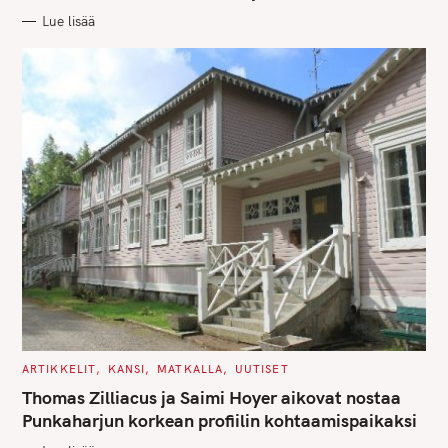
R
Lue lisää
I
E
S
C
ARTIKKELIT
KANSI
MATKALLA
UUTISET
A
T
Thomas Zilliacus ja Saimi Hoyer aikovat nostaa
E
G
Punkaharjun korkean profiilin kohtaamispaikaksi
O
R