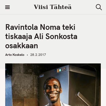
S
Viisi Tähteä
k
S
i
e
a
p
r
Ravintola Noma teki
t
c
h
o
tiskaaja Ali Sonkosta
c
osakkaan
o
n
Arto Koskelo
28.2.2017
t
e
n
t