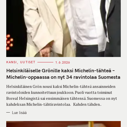
C
KANSI
UUTISET
1.6.2026
A
T
Helsinkiläiselle Grönille kaksi Michelin-tähteä –
E
G
Michelin-oppaassa on nyt 34 ravintolaa Suomesta
O
R
Helsinkiläinen Grön nousi kaksi Michelin-tähteä ansainneiden
I
E
ravintoloiden kunnoitettuun joukkoon. Puoli vuotta toiminut
S
Boreal Helsingistä sai ensimmäisen tähtensä. Suomessa on nyt
kahdeksan Michelin-tähtiravintolaa. Kahden tähden..
Lue lisää