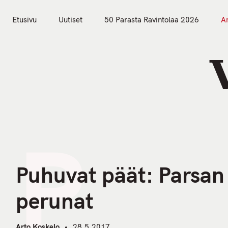
S
k
Etusivu
Uutiset
50 Parasta Ravintolaa 2026
Ar
i
Etusivu
Uutiset
p
t
o
c
o
n
P
t
e
n
Puhuvat päät: Parsan
t
perunat
Arto Koskelo
28.5.2017