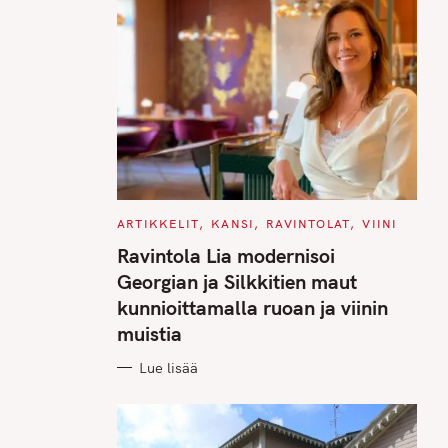
C
ARTIKKELIT
KANSI
RAVINTOLAT
VIINI
A
T
Ravintola Lia modernisoi
E
G
Georgian ja Silkkitien maut
O
R
kunnioittamalla ruoan ja viinin
I
E
muistia
S
Lue lisää