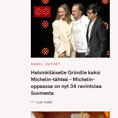
C
KANSI
UUTISET
A
T
Helsinkiläiselle Grönille kaksi
E
G
Michelin-tähteä – Michelin-
O
R
oppaassa on nyt 34 ravintolaa
I
E
Suomesta
S
Lue lisää