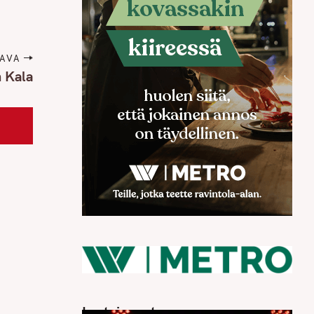
AVA
n Kala
Luetuimmat