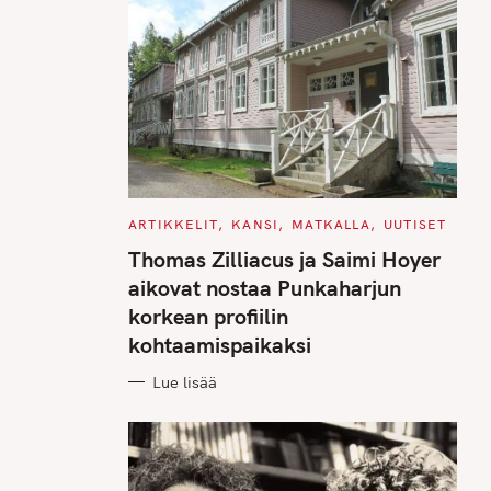
C
ARTIKKELIT
KANSI
MATKALLA
UUTISET
A
T
Thomas Zilliacus ja Saimi Hoyer
E
G
aikovat nostaa Punkaharjun
O
R
korkean profiilin
I
E
kohtaamispaikaksi
S
Lue lisää