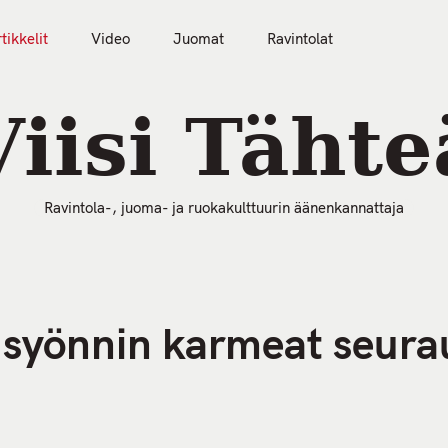
tikkelit
Video
Juomat
Ravintolat
50 Parasta Ravintolaa 2026
Artikkelit
Video
Viisi Tähte
Ravintola-, juoma- ja ruokakulttuurin äänenkannattaja
 syönnin karmeat seura