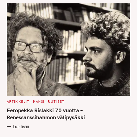
S
C
ARTIKKELIT
KANSI
UUTISET
A
T
Eeropekka Rislakki 70 vuotta –
E
G
Renessanssihahmon välipysäkki
O
R
Lue lisää
I
E
S