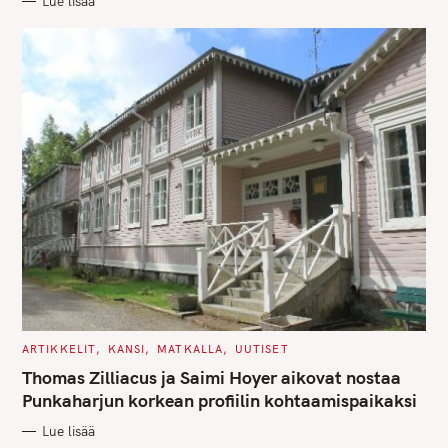
Lue lisää
I
E
S
C
ARTIKKELIT
KANSI
MATKALLA
UUTISET
A
T
Thomas Zilliacus ja Saimi Hoyer aikovat nostaa
E
G
Punkaharjun korkean profiilin kohtaamispaikaksi
O
R
Lue lisää
I
E