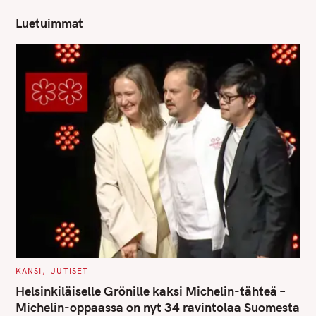
Luetuimmat
C
KANSI
UUTISET
A
T
Helsinkiläiselle Grönille kaksi Michelin-tähteä –
E
G
Michelin-oppaassa on nyt 34 ravintolaa Suomesta
O