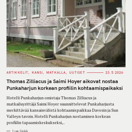
C
ARTIKKELIT
KANSI
MATKALLA
UUTISET
23.5.2026
A
T
Thomas Zilliacus ja Saimi Hoyer aikovat nostaa
E
G
Punkaharjun korkean profiilin kohtaamispaikaksi
O
R
Hotelli Punkaharjun omistaja Thomas Zilliacus ja
I
E
matkailuyrittäjä Saimi Hoyer suunnittelevat Punkaharjusta
S
merkittävää kansainvälistä kohtaamispaikkaa Davosin ja Sun
Valleyn tavoin. Hotelli Punkaharjun nostaminen korkean
profiilin tapaamiskeskukseksi,..
Lue lisää