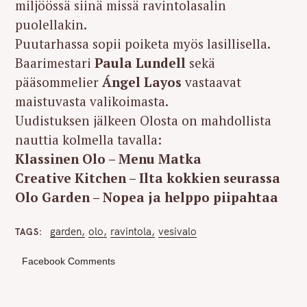
miljöössä siinä missä ravintolasalin
puolellakin.
Puutarhassa sopii poiketa myös lasillisella.
Baarimestari
Paula Lundell
sekä
pääsommelier
Ángel Layos
vastaavat
maistuvasta valikoimasta.
Uudistuksen jälkeen Olosta on mahdollista
nauttia kolmella tavalla:
Klassinen Olo – Menu Matka
Creative Kitchen – Ilta kokkien seurassa
Olo Garden – Nopea ja helppo piipahtaa
garden
olo
ravintola
vesivalo
TAGS
Facebook Comments