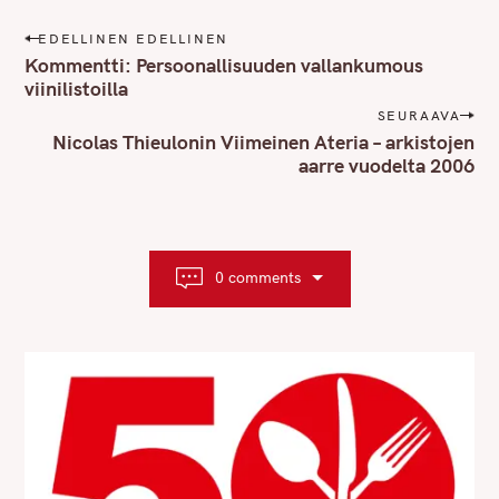
P
EDELLINEN EDELLINEN
o
Kommentti: Persoonallisuuden vallankumous
s
viinilistoilla
t
SEURAAVA
n
Nicolas Thieulonin Viimeinen Ateria – arkistojen
aarre vuodelta 2006
a
v
i
g
a
0 comments
t
i
o
n