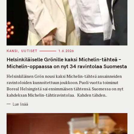
C
KANSI
UUTISET
1.6.2026
A
T
Helsinkiläiselle Grönille kaksi Michelin-tähteä –
E
G
Michelin-oppaassa on nyt 34 ravintolaa Suomesta
O
R
Helsinkiläinen Grön nousi kaksi Michelin-tähteä ansainneiden
I
E
ravintoloiden kunnoitettuun joukkoon. Puoli vuotta toiminut
S
Boreal Helsingistä sai ensimmäisen tähtensä. Suomessa on nyt
kahdeksan Michelin-tähtiravintolaa. Kahden tähden..
Lue lisää