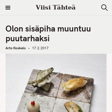
S
Viisi Tähteä
k
S
i
e
a
p
r
Olon sisäpiha muuntuu
t
c
h
o
puutarhaksi
c
o
Arto Koskelo
17.2.2017
n
t
e
n
t