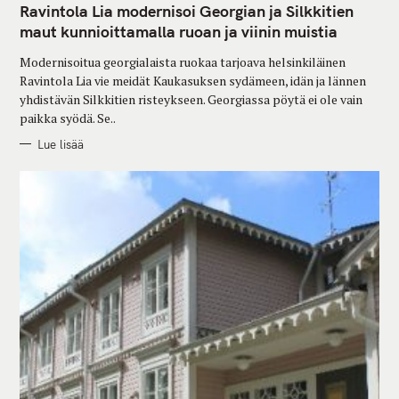
T
Ravintola Lia modernisoi Georgian ja Silkkitien
E
G
maut kunnioittamalla ruoan ja viinin muistia
O
R
Modernisoitua georgialaista ruokaa tarjoava helsinkiläinen
I
E
Ravintola Lia vie meidät Kaukasuksen sydämeen, idän ja lännen
S
yhdistävän Silkkitien risteykseen. Georgiassa pöytä ei ole vain
paikka syödä. Se..
Lue lisää