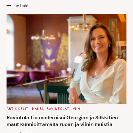
R
Lue lisää
I
E
S
S
e
a
r
c
h
f
o
r
:
C
ARTIKKELIT
KANSI
RAVINTOLAT
VIINI
A
T
Ravintola Lia modernisoi Georgian ja Silkkitien
E
G
maut kunnioittamalla ruoan ja viinin muistia
O
R