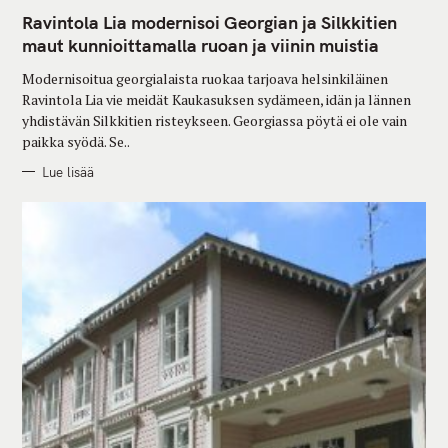
A
T
Ravintola Lia modernisoi Georgian ja Silkkitien
E
G
maut kunnioittamalla ruoan ja viinin muistia
O
R
Modernisoitua georgialaista ruokaa tarjoava helsinkiläinen
I
E
Ravintola Lia vie meidät Kaukasuksen sydämeen, idän ja lännen
S
yhdistävän Silkkitien risteykseen. Georgiassa pöytä ei ole vain
paikka syödä. Se..
Lue lisää