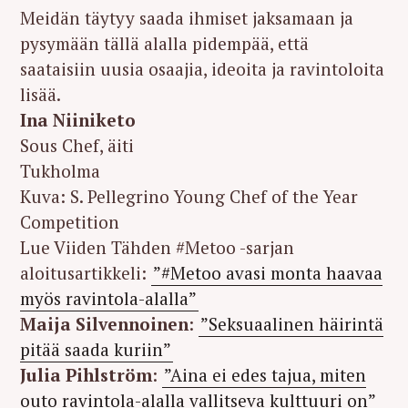
Meidän täytyy saada ihmiset jaksamaan ja
pysymään tällä alalla pidempää, että
saataisiin uusia osaajia, ideoita ja ravintoloita
lisää.
Ina Niiniketo
Sous Chef, äiti
Tukholma
Kuva: S. Pellegrino Young Chef of the Year
Competition
Lue Viiden Tähden #Metoo -sarjan
aloitusartikkeli:
”#Metoo avasi monta haavaa
myös ravintola-alalla”
Maija Silvennoinen
:
”Seksuaalinen häirintä
pitää saada kuriin”
Julia Pihlström
:
”Aina ei edes tajua, miten
outo ravintola-alalla vallitseva kulttuuri on”