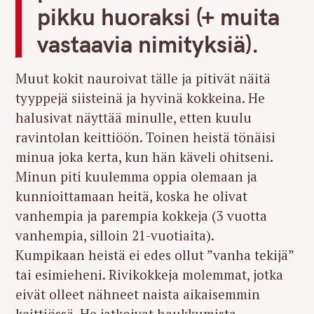
pikku huoraksi (+ muita
vastaavia nimityksiä).
Muut kokit nauroivat tälle ja pitivät näitä
tyyppejä siisteinä ja hyvinä kokkeina. He
halusivat näyttää minulle, etten kuulu
ravintolan keittiöön. Toinen heistä tönäisi
minua joka kerta, kun hän käveli ohitseni.
Minun piti kuulemma oppia olemaan ja
kunnioittamaan heitä, koska he olivat
vanhempia ja parempia kokkeja (3 vuotta
vanhempia, silloin 21-vuotiaita).
Kumpikaan heistä ei edes ollut ”vanha tekijä”
tai esimieheni. Rivikokkeja molemmat, jotka
eivät olleet nähneet naista aikaisemmin
keittiössä. He jatkoivat haukkumista,