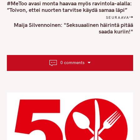
o
#MeToo avasi monta haavaa myös ravintola-alalla:
r
s
”Toivon, ettei nuorten tarvitse käydä samaa läpi”
c
t
SEURAAVA
h
n
Maija Silvennoinen: "Seksuaalinen häirintä pitää
f
saada kuriin!"
a
o
v
r
i
:
g
a
0 comments
t
i
o
n