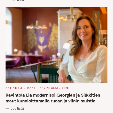
I
E
S
C
ARTIKKELIT
KANSI
RAVINTOLAT
VIINI
A
T
Ravintola Lia modernisoi Georgian ja Silkkitien
E
G
maut kunnioittamalla ruoan ja viinin muistia
O
R
Lue lisää
I
E