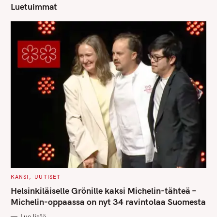
Luetuimmat
C
KANSI
UUTISET
A
T
Helsinkiläiselle Grönille kaksi Michelin-tähteä –
E
G
Michelin-oppaassa on nyt 34 ravintolaa Suomesta
O
R
Lue lisää