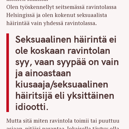
Olen työskennellyt seitsemässä ravintolassa
Helsingissä ja olen kokenut seksuaalista
häirintää vain yhdessä ravintolassa.
Seksuaalinen häirintä ei
ole koskaan ravintolan
syy, vaan syypää on vain
ja ainoastaan
kiusaaja/seksuaalinen
häiritsijä eli yksittäinen
idiootti.
Mutta sitä miten ravintola toimii tai puuttuu
asiaan, pitäisi parantaa. Jokaisella täytyy olla