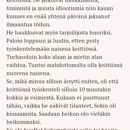
tönimistä ja muuta idiootismia niin kauan
kunnes en enää yhtenä päivänä jaksanut
ilmaantua töihin.
He haukkuivat myös tarjoilijoita huoriksi.
Paloin loppuun ja luulin, etten pysty
työskentelemään naisena keittiössä.
Turhauduin koko alaan ja mietin alan
vaihtoa. Tuntui mahdottomalta olla keittiössä
nuorena naisena.
Se, mikä minua silloin ärsytti eniten, oli että
keittiössä työskenteli silloin 10 muutakin
kokkia ja esimiestä. Kukaan ei puuttunut
tähän, vaikka he näkivät tilanteet. Sekin oli
kiusaamista. Saadaan heikon olo vieläkin
heikommaksi.
En ole kuullut kokemuksista salin tai baarin