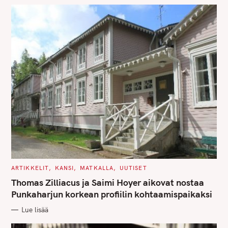
S
C
ARTIKKELIT
KANSI
MATKALLA
UUTISET
A
T
Thomas Zilliacus ja Saimi Hoyer aikovat nostaa
E
G
Punkaharjun korkean profiilin kohtaamispaikaksi
O
R
Lue lisää
I
E
S