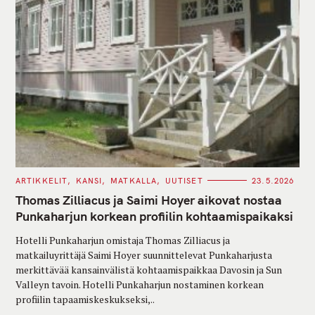
C
ARTIKKELIT
KANSI
MATKALLA
UUTISET
23.5.2026
A
T
Thomas Zilliacus ja Saimi Hoyer aikovat nostaa
E
G
Punkaharjun korkean profiilin kohtaamispaikaksi
O
R
Hotelli Punkaharjun omistaja Thomas Zilliacus ja
I
E
matkailuyrittäjä Saimi Hoyer suunnittelevat Punkaharjusta
S
merkittävää kansainvälistä kohtaamispaikkaa Davosin ja Sun
Valleyn tavoin. Hotelli Punkaharjun nostaminen korkean
profiilin tapaamiskeskukseksi,..