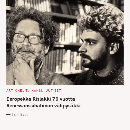
C
ARTIKKELIT
KANSI
UUTISET
A
T
Eeropekka Rislakki 70 vuotta –
E
G
Renessanssihahmon välipysäkki
O
R
Lue lisää
I
E
S