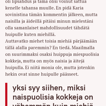
oli lipsahdus ja tämä olisi voinut sattua
kenelle tahansa muulle. En pidä Karia
sovinistina tämän kommentin jälkeen, mutta
naisilla ja äideillä pitäisi minun mielestäni
olla samanlaiset mahdollisuudet tähdätä
huipulle kuten miehillä.
Auttavatko miehet toisia miehiä pärjäämään
tällä alalla paremmin? En tiedä. Maailmalla
on suurimmaksi osaksi huippuja miespuolisia
kokkeja, mutta on myös naisia ja äitejä
huipulla. Ei niitä monia ole, mutta jotenkin
hekin ovat sinne huipulle päässeet.
yksi syy siihen, miksi
naispuolisia kokkeja on
vähemmän kuin miehiä,