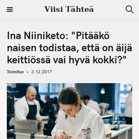
S
Viisi Tähteä
k
S
i
e
a
p
r
Ina Niiniketo: "Pitääkö
t
c
h
o
naisen todistaa, että on äijä
c
keittiössä vai hyvä kokki?"
o
n
Toimitus
3.12.2017
t
e
n
t