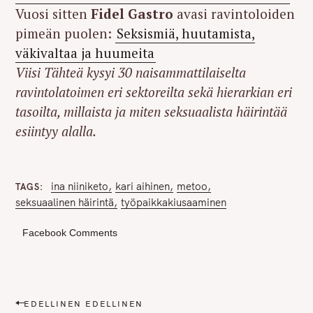
Vuosi sitten
Fidel Gastro
avasi ravintoloiden
pimeän puolen:
Seksismiä, huutamista,
väkivaltaa ja huumeita
Viisi Tähteä kysyi 30 naisammattilaiselta
ravintolatoimen eri sektoreilta sekä hierarkian eri
tasoilta, millaista ja miten seksuaalista häirintää
esiintyy alalla.
ina niiniketo
kari aihinen
metoo
TAGS
seksuaalinen häirintä
työpaikkakiusaaminen
Facebook Comments
S
e
P
EDELLINEN EDELLINEN
a