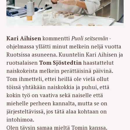
Kari Aihisen
kommentti
Puoli seitsemän
-
ohjelmassa yllätti minut melkein neljä vuotta
Ruotsissa asuneena. Kuuntelin Kari Aihisen ja
ruotsalaisen
Tom Sjöstedtin
haastattelut
naiskokeista melkein perättäisinä päivinä.
Tom ihmetteli, ettei heillä ole vielä ollut
töissä yhtäkään naiskokkia ja puhui, että
kokin työ on vaativa sekä naiselle että
miehelle perheen kannalta, mutta se on
järjesteltävissä, jos tätä alaa kohtaan on
intohimoa.
Olen täysin samaa mieltä Tomin kanssa.