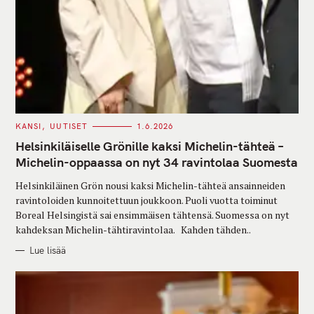
C
KANSI
UUTISET
1.6.2026
A
T
Helsinkiläiselle Grönille kaksi Michelin-tähteä –
E
G
Michelin-oppaassa on nyt 34 ravintolaa Suomesta
O
R
Helsinkiläinen Grön nousi kaksi Michelin-tähteä ansainneiden
I
E
ravintoloiden kunnoitettuun joukkoon. Puoli vuotta toiminut
S
Boreal Helsingistä sai ensimmäisen tähtensä. Suomessa on nyt
kahdeksan Michelin-tähtiravintolaa. Kahden tähden..
Lue lisää