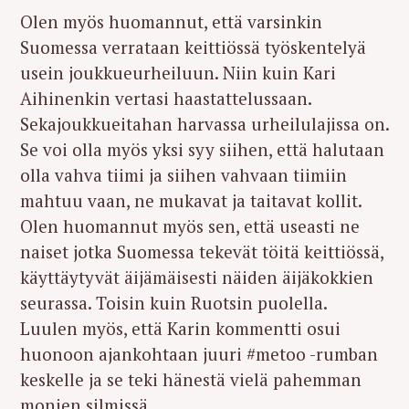
Olen myös huomannut, että varsinkin
Suomessa verrataan keittiössä työskentelyä
usein joukkueurheiluun. Niin kuin Kari
Aihinenkin vertasi haastattelussaan.
Sekajoukkueitahan harvassa urheilulajissa on.
Se voi olla myös yksi syy siihen, että halutaan
olla vahva tiimi ja siihen vahvaan tiimiin
mahtuu vaan, ne mukavat ja taitavat kollit.
Olen huomannut myös sen, että useasti ne
naiset jotka Suomessa tekevät töitä keittiössä,
käyttäytyvät äijämäisesti näiden äijäkokkien
seurassa. Toisin kuin Ruotsin puolella.
Luulen myös, että Karin kommentti osui
huonoon ajankohtaan juuri #metoo -rumban
keskelle ja se teki hänestä vielä pahemman
monien silmissä.