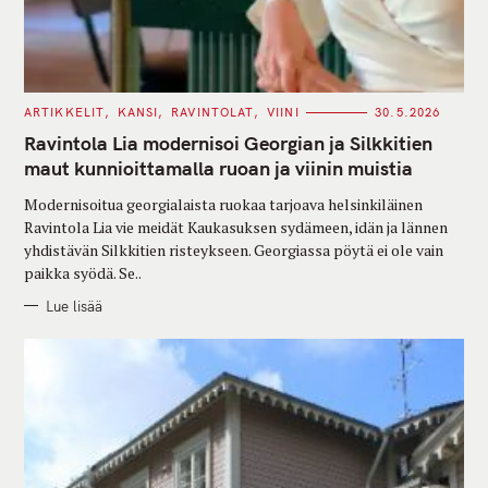
C
ARTIKKELIT
KANSI
RAVINTOLAT
VIINI
30.5.2026
A
T
Ravintola Lia modernisoi Georgian ja Silkkitien
E
G
maut kunnioittamalla ruoan ja viinin muistia
O
R
Modernisoitua georgialaista ruokaa tarjoava helsinkiläinen
I
E
Ravintola Lia vie meidät Kaukasuksen sydämeen, idän ja lännen
S
yhdistävän Silkkitien risteykseen. Georgiassa pöytä ei ole vain
paikka syödä. Se..
Lue lisää