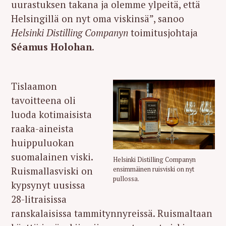
uurastuksen takana ja olemme ylpeitä, että
Helsingillä on nyt oma viskinsä”, sanoo
Helsinki Distilling Companyn
toimitusjohtaja
Séamus Holohan
.
Tislaamon
tavoitteena oli
luoda kotimaisista
raaka-aineista
huippuluokan
suomalainen viski.
Helsinki Distilling Companyn
Ruismallasviski on
ensimmäinen ruisviski on nyt
pullossa.
kypsynyt uusissa
28-litraisissa
ranskalaisissa tammitynnyreissä. Ruismaltaan