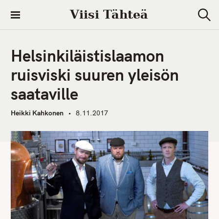
S
Viisi Tähteä
k
S
i
e
a
p
r
Helsinkiläistislaamon
t
c
h
o
ruisviski suuren yleisön
c
saataville
o
n
Heikki Kahkonen
8.11.2017
t
e
n
t