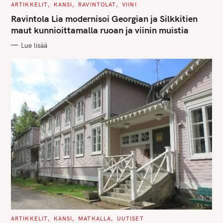
C
ARTIKKELIT
KANSI
RAVINTOLAT
VIINI
A
T
Ravintola Lia modernisoi Georgian ja Silkkitien
E
G
maut kunnioittamalla ruoan ja viinin muistia
O
R
Lue lisää
I
E
S
C
ARTIKKELIT
KANSI
MATKALLA
UUTISET