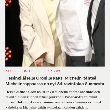
C
KANSI
UUTISET
1.6.2026
A
T
Helsinkiläiselle Grönille kaksi Michelin-tähteä –
E
G
Michelin-oppaassa on nyt 34 ravintolaa Suomesta
O
R
Helsinkiläinen Grön nousi kaksi Michelin-tähteä ansainneiden
I
E
ravintoloiden kunnoitettuun joukkoon. Puoli vuotta toiminut
S
Boreal Helsingistä sai ensimmäisen tähtensä. Suomessa on nyt
kahdeksan Michelin-tähtiravintolaa. Kahden tähden..