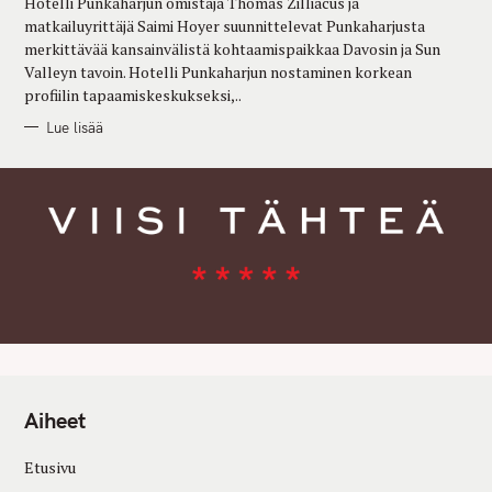
Hotelli Punkaharjun omistaja Thomas Zilliacus ja
I
E
matkailuyrittäjä Saimi Hoyer suunnittelevat Punkaharjusta
S
merkittävää kansainvälistä kohtaamispaikkaa Davosin ja Sun
Valleyn tavoin. Hotelli Punkaharjun nostaminen korkean
profiilin tapaamiskeskukseksi,..
Lue lisää
Aiheet
Etusivu