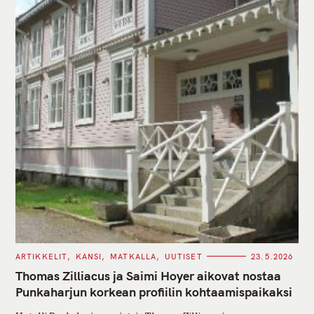
C
ARTIKKELIT
KANSI
MATKALLA
UUTISET
23.5.2026
A
T
Thomas Zilliacus ja Saimi Hoyer aikovat nostaa
E
G
Punkaharjun korkean profiilin kohtaamispaikaksi
O
R