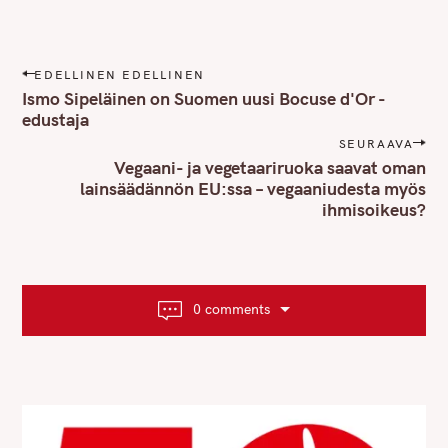
P
EDELLINEN EDELLINEN
o
Ismo Sipeläinen on Suomen uusi Bocuse d'Or -
s
edustaja
t
SEURAAVA
n
Vegaani- ja vegetaariruoka saavat oman
lainsäädännön EU:ssa – vegaaniudesta myös
a
ihmisoikeus?
v
i
g
a
t
0 comments
i
o
n