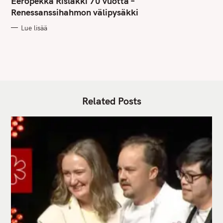
Eeropekka Rislakki 70 vuotta –
E
G
Renessanssihahmon välipysäkki
O
R
Lue lisää
I
E
S
Related Posts