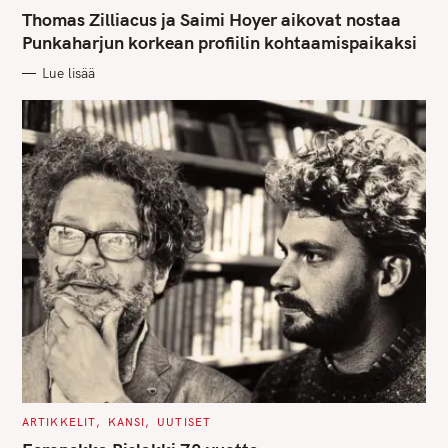
A
T
Thomas Zilliacus ja Saimi Hoyer aikovat nostaa
E
G
Punkaharjun korkean profiilin kohtaamispaikaksi
O
R
Lue lisää
I
E
S
C
ARTIKKELIT
KANSI
UUTISET
A
T