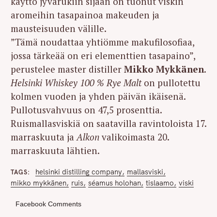
käyttö jyvärukiin sijaan on tuonut viskin
aromeihin tasapainoa makeuden ja
mausteisuuden välille.
”Tämä noudattaa yhtiömme makufilosofiaa,
jossa tärkeää on eri elementtien tasapaino”,
perustelee master distiller
Mikko Mykkänen
.
Helsinki Whiskey 100 % Rye Malt
on pullotettu
kolmen vuoden ja yhden päivän ikäisenä.
Pullotusvahvuus on 47,5 prosenttia.
Ruismallasviskiä on saatavilla ravintoloista 17.
marraskuuta ja
Alkon
valikoimasta 20.
marraskuuta lähtien.
helsinki distilling company
mallasviski
TAGS
mikko mykkänen
ruis
séamus holohan
tislaamo
viski
Facebook Comments