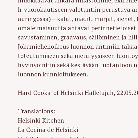
muokkaavat ankara ilmastomme, extreme
r
h-vuorokautiseen valotuntiin perustuva ar
c
auringossa) – kalat, mädit, marjat, sienet, li
h
omaleimaisuutta antavat perinnetietoiset le
f
savustaminen, graavaus, säilöminen ja hil
o
Jokamiehenoikeus luonnon antimiin takaa 
r
toteutumiseen sekä metafyysiseen luontoyh
:
hyvinvointiin sekä kestävään tuotantoon mere
luonnon kunnioitukseen.
Hard Cooks’ of Helsinki Hallelujah, 22.05.
Translations:
Helsinki Kitchen
La Cocina de Helsinki