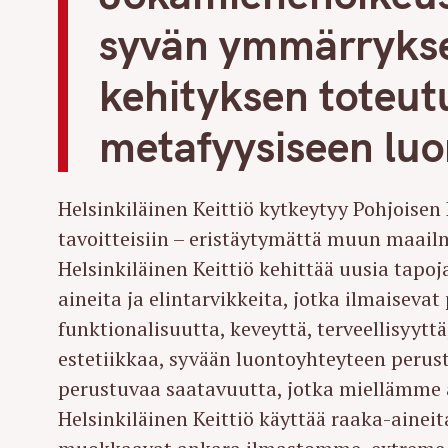
syvän ymmärrykse
kehityksen toteu
metafyysiseen luo
Helsinkiläinen Keittiö kytkeytyy Pohjoisen 
tavoitteisiin – eristäytymättä muun maai
Helsinkiläinen Keittiö kehittää uusia tapoj
aineita ja elintarvikkeita, jotka ilmaisevat
funktionalisuutta, keveyttä, terveellisyytt
estetiikkaa, syvään luontoyhteyteen perus
S
perustuvaa saatavuutta, jotka miellämme 
e
Helsinkiläinen Keittiö käyttää raaka-ainei
a