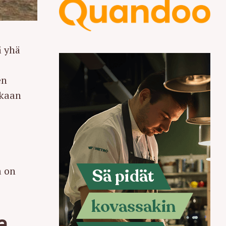
ä yhä
en
ikaan
a on
a