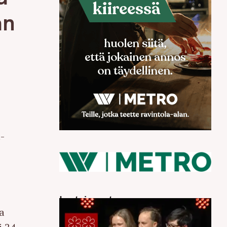
än
a-
Luetuimmat
a