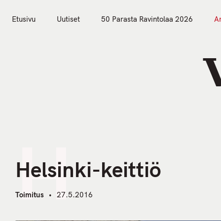
S
k
Etusivu
Uutiset
50 Parasta Ravintolaa 2026
Ar
i
Etusivu
Uutiset
p
t
o
c
o
n
t
H
e
n
Helsinki-keittiö
t
Toimitus
27.5.2016