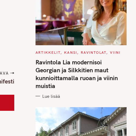
C
ARTIKKELIT
KANSI
RAVINTOLAT
VIINI
A
T
Ravintola Lia modernisoi
E
G
Georgian ja Silkkitien maut
O
AVA
R
kunnioittamalla ruoan ja viinin
I
ifesti
E
muistia
S
Lue lisää