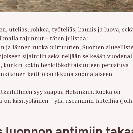
n, utelias, rohkea, työteliäs, kaunis ja luova, sek
malla tajunnut – täten julistaa:
idän ja lännen ruokakulttuurien, Suomen alueellist
joiseen sijaintiin sekä neljään selkeään vuodena
n, kunkin kokin henkilökohtaisuuteen perustuva
inkiläinen keittiö on ikkuna suomalaiseen
atkailullinen syy saapua Helsinkiin. Ruoka on
ki on käsityöläinen – yhä useammin taiteilija (joll
 luonnon antimiin taka