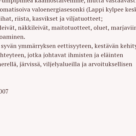
-umpipimeä kaamostalvemme, mutta vastaavast
omatisoiva valoenergiasesonki (Lappi kylpee kes
Press Esc to cancel.
hat, riista, kasvikset ja viljatuotteet;
ivät, näkkileivät, maitotuotteet, oluet, marjaviin
loaminen.
syvän ymmärryksen eettisyyteen, kestävän kehit
teyteen, jotka johtavat ihmisten ja eläinten
llä, järvissä, viljelyalueilla ja arvoituksellisen
2007