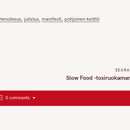
henoikeus
julistus
manifesti
pohjoinen keittiö
SEURA
Slow Food -tosiruokaman
0 comments