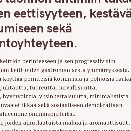
n eettisyyteen, kestäv
tumiseen sekä
ntoyhteyteen.
Keittiön perinteeseen ja sen progressiivisiin
lman keittiöiden gastronomisesta ymmärryksestä.
a käyttää perinteisiä kotimaisia ja pohjoisia raak
 puhtautta, tuoreutta, turvallisuutta,
ä, hyvinvointia, yksinkertaisuutta, minimalistista
tuvaa etiikkaa sekä sosiaaliseen demokratiaan
alueemme ominaispiirteiksi.
ta, joiden ainutlaatuista makua ja aromaattisuutt