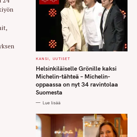
i 24
kiyön
it,
yksen
C
KANSI
UUTISET
A
T
Helsinkiläiselle Grönille kaksi
E
G
Michelin-tähteä – Michelin-
O
R
oppaassa on nyt 34 ravintolaa
I
E
Suomesta
S
Lue lisää