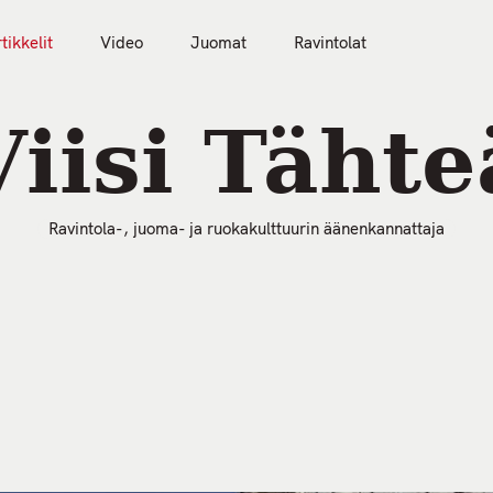
tikkelit
Video
Juomat
Ravintolat
50 Parasta Ravintolaa 2026
Artikkelit
Video
Viisi Tähte
Ravintola-, juoma- ja ruokakulttuurin äänenkannattaja