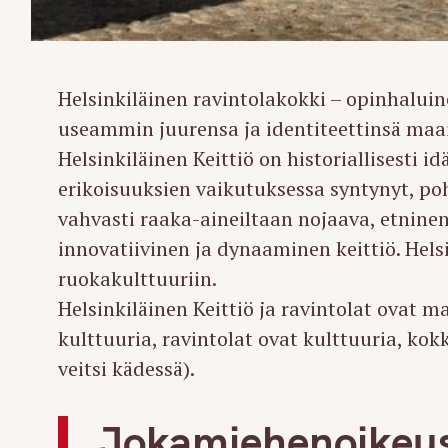
Helsinkiläinen ravintolakokki – opinhaluine
useammin juurensa ja identiteettinsä maail
Helsinkiläinen Keittiö on historiallisesti 
erikoisuuksien vaikutuksessa syntynyt, poh
vahvasti raaka-aineiltaan nojaava, etnine
innovatiivinen ja dynaaminen keittiö. Hels
ruokakulttuuriin.
Helsinkiläinen Keittiö ja ravintolat ovat m
kulttuuria, ravintolat ovat kulttuuria, kok
veitsi kädessä).
Jokamiehenoikeus