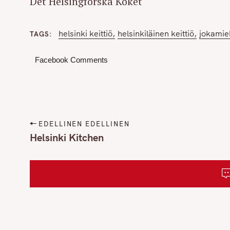
Det Helsingforska Köket
helsinki keittiö
helsinkiläinen keittiö
jokamie
TAGS
Facebook Comments
P
EDELLINEN EDELLINEN
o
Helsinki Kitchen
s
t
n
a
v
i