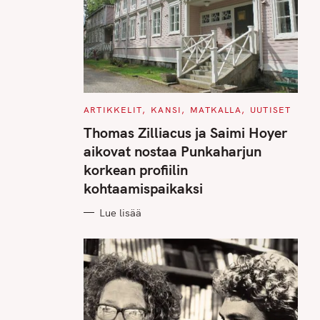
C
ARTIKKELIT
KANSI
MATKALLA
UUTISET
A
T
Thomas Zilliacus ja Saimi Hoyer
E
G
aikovat nostaa Punkaharjun
O
R
korkean profiilin
I
E
kohtaamispaikaksi
S
Lue lisää