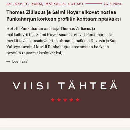
C
ARTIKKELIT
KANSI
MATKALLA
UUTISET
23.5.2026
A
T
Thomas Zilliacus ja Saimi Hoyer aikovat nostaa
E
G
Punkaharjun korkean profiilin kohtaamispaikaksi
O
R
Hotelli Punkaharjun omistaja Thomas Zilliacus ja
I
E
matkailuyrittäjä Saimi Hoyer suunnittelevat Punkaharjusta
S
merkittävää kansainvälistä kohtaamispaikkaa Davosin ja Sun
Valleyn tavoin. Hotelli Punkaharjun nostaminen korkean
profiilin tapaamiskeskukseksi,..
Lue lisää