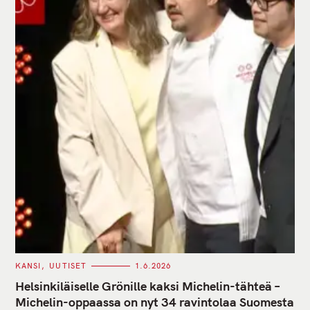
C
KANSI
UUTISET
1.6.2026
A
T
Helsinkiläiselle Grönille kaksi Michelin-tähteä –
E
G
Michelin-oppaassa on nyt 34 ravintolaa Suomesta
O