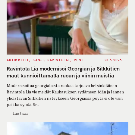
C
ARTIKKELIT
KANSI
RAVINTOLAT
VIINI
30.5.2026
A
T
Ravintola Lia modernisoi Georgian ja Silkkitien
E
G
maut kunnioittamalla ruoan ja viinin muistia
O
R
Modernisoitua georgialaista ruokaa tarjoava helsinkiläinen
I
E
Ravintola Lia vie meidät Kaukasuksen sydämeen, idän ja lännen
S
yhdistävän Silkkitien risteykseen. Georgiassa pöytä ei ole vain
paikka syödä. Se..
Lue lisää