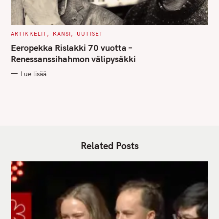
C
ARTIKKELIT
KANSI
UUTISET
A
T
Eeropekka Rislakki 70 vuotta –
E
G
Renessanssihahmon välipysäkki
O
R
Lue lisää
I
E
S
Related Posts