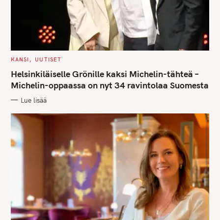
e
a
r
c
h
C
KANSI
UUTISET
A
f
T
Helsinkiläiselle Grönille kaksi Michelin-tähteä –
E
o
G
Michelin-oppaassa on nyt 34 ravintolaa Suomesta
O
r
R
Lue lisää
I
:
E
S