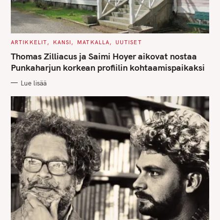
C
ARTIKKELIT
KANSI
MATKALLA
UUTISET
A
T
Thomas Zilliacus ja Saimi Hoyer aikovat nostaa
E
G
Punkaharjun korkean profiilin kohtaamispaikaksi
O
R
Lue lisää
I
E
S