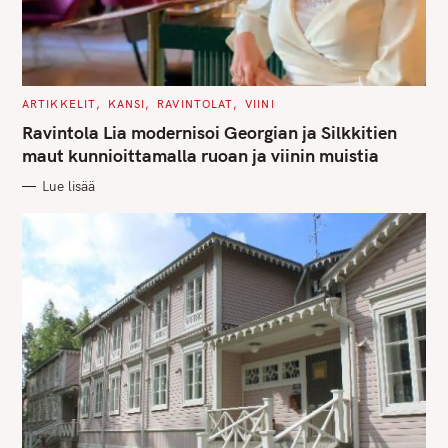
C
ARTIKKELIT
KANSI
RAVINTOLAT
VIINI
A
T
Ravintola Lia modernisoi Georgian ja Silkkitien
E
G
maut kunnioittamalla ruoan ja viinin muistia
O
R
Lue lisää
I
E
S