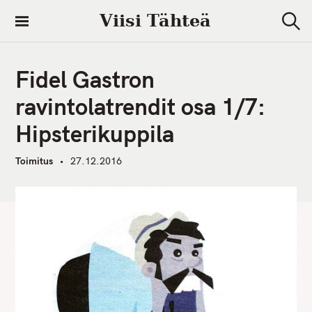
S
Viisi Tähteä
k
S
i
e
a
p
r
Fidel Gastron
t
c
h
o
ravintolatrendit osa 1/7:
c
Hipsterikuppila
o
n
Toimitus
27.12.2016
t
e
n
t