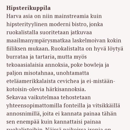
Hipsterikuppila
Harva asia on niin mainstreamia kuin
hipsterityylinen moderni bistro, jonka
ruokalistalla suoritetaan jatkuvaa
maailmanympärysmatkaa laskelmoivan kokin
fiiliksen mukaan. Ruokalistalta on hyvä löytyä
burrataa ja tartaria, mutta myös
tekoaasialaisia annoksia, poke bowleja ja
paljon misotahnaa, unohtamatta
eteläamerikkalaista cevichea ja ei-mistään-
kotoisin-olevia härkisannoksia.
Sekavaa vaikutelmaa tehostetaan
yhteensopimattomilla fonteilla ja vitsikkäillä
annosnimillä, joita ei kannata painaa tähän
sen enempää kuin kannattaisi painaa
ruokalistoihin. Näissä paikoissa ironia on