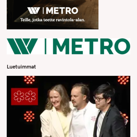
Luetuimmat
S