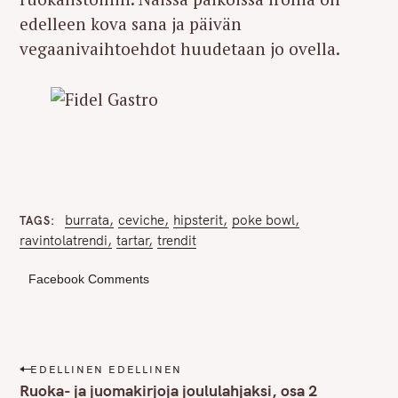
edelleen kova sana ja päivän
vegaanivaihtoehdot huudetaan jo ovella.
burrata
ceviche
hipsterit
poke bowl
TAGS
ravintolatrendi
tartar
trendit
Facebook Comments
P
EDELLINEN EDELLINEN
o
Ruoka- ja juomakirjoja joululahjaksi, osa 2