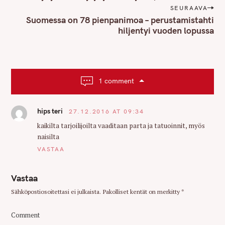
s
SEURAAVA
t
Suomessa on 78 pienpanimoa – perustamistahti
n
hiljentyi vuoden lopussa
a
v
i
g
1 comment
a
t
hips teri
27.12.2016 AT 09:34
i
o
kaikilta tarjoilijoilta vaaditaan parta ja tatuoinnit, myös
naisilta
n
VASTAA
Vastaa
Sähköpostiosoitettasi ei julkaista.
Pakolliset kentät on merkitty
*
Comment