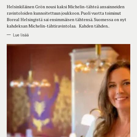
R
Helsinkiläinen Grön nousi kaksi Michelin-tähteä ansainneiden
I
E
ravintoloiden kunnoitettuun joukkoon. Puoli vuotta toiminut
S
Boreal Helsingistä sai ensimmäisen tähtensä. Suomessa on nyt
kahdeksan Michelin-tähtiravintolaa. Kahden tähden..
Lue lisää