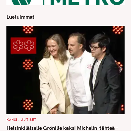
Luetuimmat
C
KANSI
UUTISET
A
T
Helsinkiläiselle Grönille kaksi Michelin-tähteä –
E