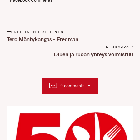
P
EDELLINEN EDELLINEN
o
Tero Mäntykangas – Fredman
s
SEURAAVA
t
Oluen ja ruoan yhteys voimistuu
n
a
v
i
0 comments
g
a
t
i
o
n