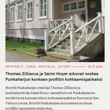
C
ARTIKKELIT
KANSI
MATKALLA
UUTISET
23.5.2026
A
T
Thomas Zilliacus ja Saimi Hoyer aikovat nostaa
E
G
Punkaharjun korkean profiilin kohtaamispaikaksi
O
R
Hotelli Punkaharjun omistaja Thomas Zilliacus ja
I
E
matkailuyrittäjä Saimi Hoyer suunnittelevat Punkaharjusta
S
merkittävää kansainvälistä kohtaamispaikkaa Davosin ja Sun
Valleyn tavoin. Hotelli Punkaharjun nostaminen korkean
profiilin tapaamiskeskukseksi,..