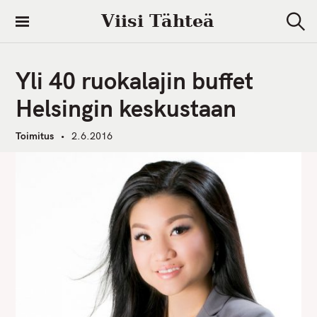
S
Viisi Tähteä
k
S
i
e
a
p
r
Yli 40 ruokalajin buffet
t
c
h
o
Helsingin keskustaan
c
o
Toimitus
2.6.2016
n
t
e
n
t