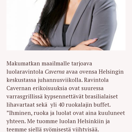
Makumatkan maailmalle tarjoava
luolaravintola
Caverna
avaa ovensa Helsingin
keskustassa juhannusviikolla. Ravintola
Cavernan erikoisuuksia ovat suuressa
varrasgrillissä kypsennettävät brasilialaiset
lihavartaat sekä yli 40 ruokalajin buffet.
”Ihminen, ruoka ja luolat ovat aina kuuluneet
yhteen. Me tuomme luolan Helsinkiin ja
teemme siellä syömisestä viihtyisää.