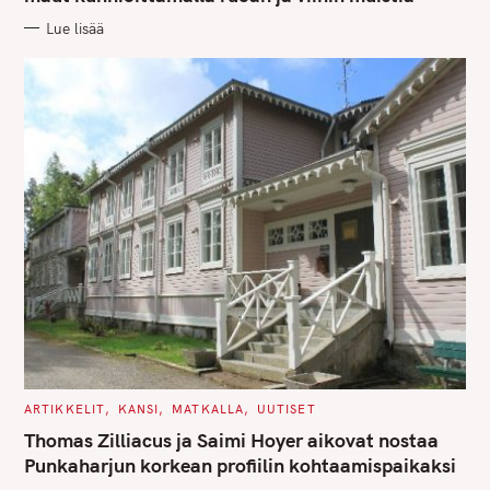
O
R
h
Lue lisää
I
E
f
S
o
r
:
C
ARTIKKELIT
KANSI
MATKALLA
UUTISET
A
T
Thomas Zilliacus ja Saimi Hoyer aikovat nostaa
E
G
Punkaharjun korkean profiilin kohtaamispaikaksi
O
R