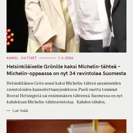
C
KANSI
UUTISET
1.6.2026
A
T
Helsinkiläiselle Grönille kaksi Michelin-tähteä –
E
G
Michelin-oppaassa on nyt 34 ravintolaa Suomesta
O
R
Helsinkiläinen Grön nousi kaksi Michelin-tähteä ansainneiden
I
E
ravintoloiden kunnoitettuun joukkoon. Puoli vuotta toiminut
S
Boreal Helsingistä sai ensimmäisen tähtensä. Suomessa on nyt
kahdeksan Michelin-tähtiravintolaa. Kahden tähden..
Lue lisää