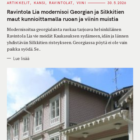
C
ARTIKKELIT
KANSI
RAVINTOLAT
VIINI
30.5.2026
A
T
Ravintola Lia modernisoi Georgian ja Silkkitien
E
G
maut kunnioittamalla ruoan ja viinin muistia
O
R
Modernisoitua georgialaista ruokaa tarjoava helsinkiläinen
I
E
Ravintola Lia vie meidät Kaukasuksen sydämeen, idän ja lännen
S
yhdistävän Silkkitien risteykseen. Georgiassa pöytä ei ole vain
paikka syödä. Se..
Lue lisää