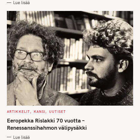
Lue lisää
I
E
S
C
ARTIKKELIT
KANSI
UUTISET
A
T
Eeropekka Rislakki 70 vuotta –
E
G
Renessanssihahmon välipysäkki
O
R
Lue lisää
I