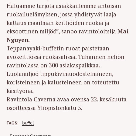
Haluamme tarjota asiakkaillemme antoisan
ruokailuelämyksen, jossa yhdistyvät laaja
kattaus maailman keittiöiden ruokia ja
eksoottinen miljöö”, sanoo ravintoloitsija
Mai
Nguyen
.
Teppanayaki-buffetin ruoat paistetaan
avokeittiössä ruokasalissa. Tuhannen neliön
ravintolassa on 300 asiakaspaikkaa.
Luolamiljöö tippukivimuodostelmineen,
koristeineen ja kalusteineen on toteutettu
käsityönä.
Ravintola Caverna avaa ovensa 22. kesäkuuta
osoitteessa Yliopistonkatu 5.
buffet
TAGS
Facebook Comments