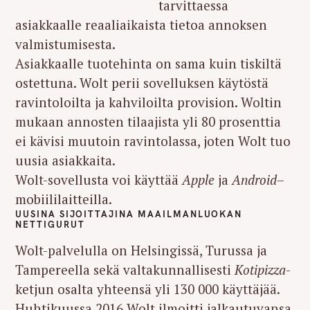
tarvittaessa
asiakkaalle reaaliaikaista tietoa annoksen
valmistumisesta.
Asiakkaalle tuotehinta on sama kuin tiskiltä
ostettuna. Wolt perii sovelluksen käytöstä
ravintoloilta ja kahviloilta provision. Woltin
mukaan annosten tilaajista yli 80 prosenttia
ei kävisi muutoin ravintolassa, joten Wolt tuo
uusia asiakkaita.
Wolt-sovellusta voi käyttää
Apple
ja
Android
–
mobiililaitteilla.
UUSINA SIJOITTAJINA MAAILMANLUOKAN
NETTIGURUT
Wolt-palvelulla on Helsingissä, Turussa ja
Tampereella sekä valtakunnallisesti
Kotipizza
-
ketjun osalta yhteensä yli 130 000 käyttäjää.
Huhtikuussa 2016 Wolt ilmoitti jalkautuvansa