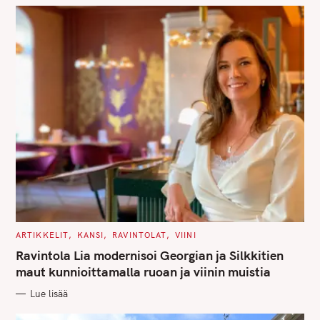
S
C
ARTIKKELIT
KANSI
RAVINTOLAT
VIINI
A
T
Ravintola Lia modernisoi Georgian ja Silkkitien
E
G
maut kunnioittamalla ruoan ja viinin muistia
O
R
Lue lisää
I
E
S