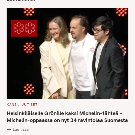
C
KANSI
UUTISET
A
T
Helsinkiläiselle Grönille kaksi Michelin-tähteä –
E
G
Michelin-oppaassa on nyt 34 ravintolaa Suomesta
O
R
Lue lisää
I
E