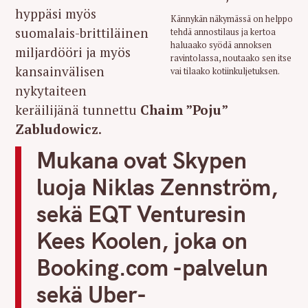
hyppäsi myös
Kännykän näkymässä on helppo
suomalais-brittiläinen
tehdä annostilaus ja kertoa
haluaako syödä annoksen
miljardööri ja myös
ravintolassa, noutaako sen itse
kansainvälisen
vai tilaako kotiinkuljetuksen.
nykytaiteen
keräilijänä tunnettu
Chaim ”Poju”
Zabludowicz
.
Mukana ovat Skypen
luoja Niklas Zennström,
sekä EQT Venturesin
Kees Koolen, joka on
Booking.com -palvelun
sekä Uber-