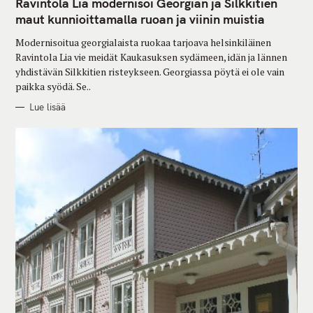
Ravintola Lia modernisoi Georgian ja Silkkitien
E
G
maut kunnioittamalla ruoan ja viinin muistia
O
R
Modernisoitua georgialaista ruokaa tarjoava helsinkiläinen
I
E
Ravintola Lia vie meidät Kaukasuksen sydämeen, idän ja lännen
S
yhdistävän Silkkitien risteykseen. Georgiassa pöytä ei ole vain
paikka syödä. Se..
Lue lisää