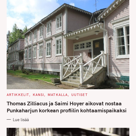
C
ARTIKKELIT
KANSI
MATKALLA
UUTISET
A
T
Thomas Zilliacus ja Saimi Hoyer aikovat nostaa
E
G
Punkaharjun korkean profiilin kohtaamispaikaksi
O
R
Lue lisää
I
E
S