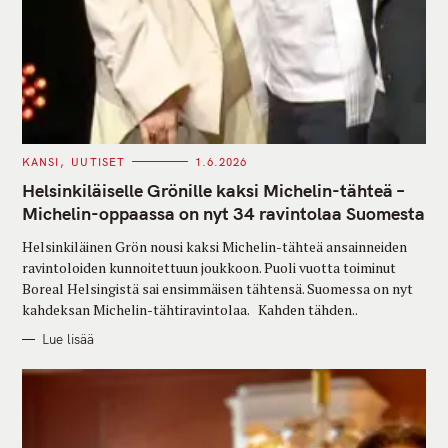
C
KANSI
UUTISET
1.6.2026
A
T
Helsinkiläiselle Grönille kaksi Michelin-tähteä –
E
G
Michelin-oppaassa on nyt 34 ravintolaa Suomesta
O
R
Helsinkiläinen Grön nousi kaksi Michelin-tähteä ansainneiden
I
E
ravintoloiden kunnoitettuun joukkoon. Puoli vuotta toiminut
S
Boreal Helsingistä sai ensimmäisen tähtensä. Suomessa on nyt
kahdeksan Michelin-tähtiravintolaa. Kahden tähden..
Lue lisää