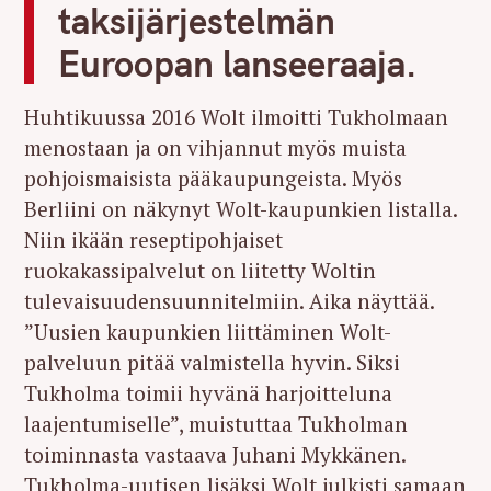
taksijärjestelmän
Euroopan lanseeraaja.
Huhtikuussa 2016 Wolt ilmoitti Tukholmaan
menostaan ja on vihjannut myös muista
pohjoismaisista pääkaupungeista. Myös
Berliini on näkynyt Wolt-kaupunkien listalla.
Niin ikään reseptipohjaiset
ruokakassipalvelut on liitetty Woltin
tulevaisuudensuunnitelmiin. Aika näyttää.
”Uusien kaupunkien liittäminen Wolt-
palveluun pitää valmistella hyvin. Siksi
Tukholma toimii hyvänä harjoitteluna
laajentumiselle”, muistuttaa Tukholman
toiminnasta vastaava Juhani Mykkänen.
Tukholma-uutisen lisäksi Wolt julkisti samaan