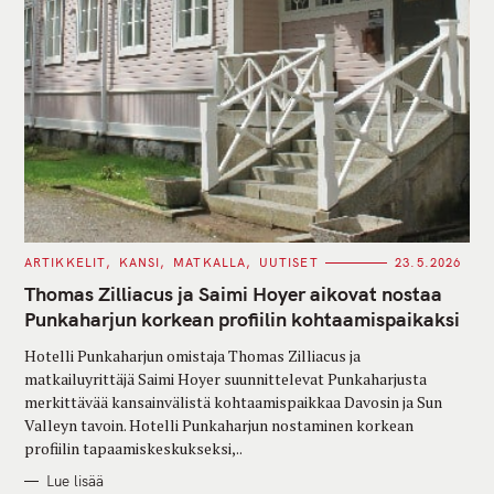
C
ARTIKKELIT
KANSI
MATKALLA
UUTISET
23.5.2026
A
T
Thomas Zilliacus ja Saimi Hoyer aikovat nostaa
E
G
Punkaharjun korkean profiilin kohtaamispaikaksi
O
R
Hotelli Punkaharjun omistaja Thomas Zilliacus ja
I
E
matkailuyrittäjä Saimi Hoyer suunnittelevat Punkaharjusta
S
merkittävää kansainvälistä kohtaamispaikkaa Davosin ja Sun
Valleyn tavoin. Hotelli Punkaharjun nostaminen korkean
profiilin tapaamiskeskukseksi,..
Lue lisää