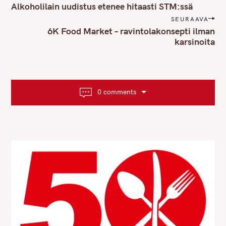
o
Alkoholilain uudistus etenee hitaasti STM:ssä
s
SEURAAVA
t
6K Food Market – ravintolakonsepti ilman
n
karsinoita
a
v
i
g
0 comments
a
t
i
o
n