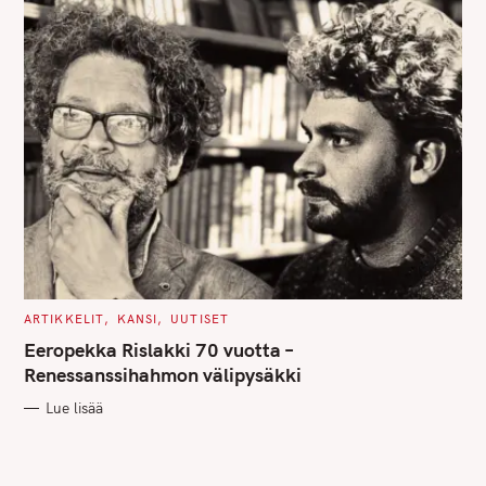
C
ARTIKKELIT
KANSI
UUTISET
A
T
Eeropekka Rislakki 70 vuotta –
E
G
Renessanssihahmon välipysäkki
O
R
Lue lisää
I
E
S