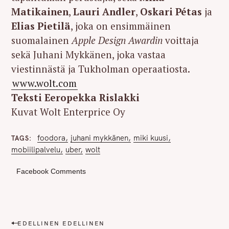
Matikainen
,
Lauri Andler
,
Oskari Pétas
ja
Elias Pietilä
, joka on ensimmäinen
suomalainen
Apple Design Awardin
voittaja
sekä Juhani Mykkänen, joka vastaa
viestinnästä ja Tukholman operaatiosta.
www.wolt.com
Teksti Eeropekka Rislakki
Kuvat Wolt Enterprice Oy
foodora
juhani mykkänen
miki kuusi
TAGS
mobiilipalvelu
uber
wolt
Facebook Comments
P
EDELLINEN EDELLINEN