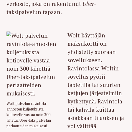
verkosto, joka on rakentunut
Uber
-
taksipalvelun tapaan.
Wolt-käyttäjän
maksukortti on
yhdistetty suoraan
sovellukseen.
Ravintolassa Woltin
sovellus pyörii
tabletilla tai suurten
ketjujen järjestelmiin
kytkettynä. Ravintola
Wolt-palvelun ravintola-
tai kahvila kuittaa
annosten kuljetuksista
kotiovelle vastaa noin 300
asiakkaan tilauksen ja
lähettiä Uber-taksipalvelun
voi välittää
periaatteiden mukaisesti.