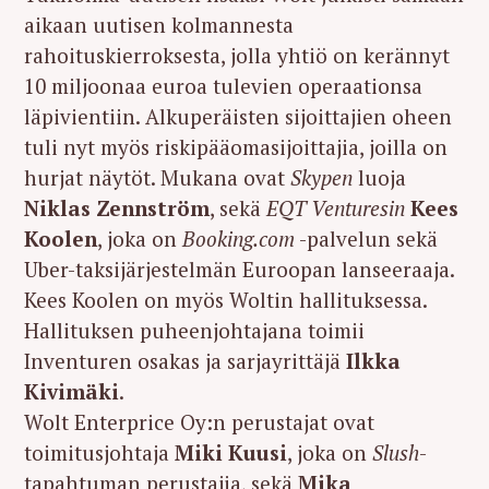
aikaan uutisen kolmannesta
rahoituskierroksesta, jolla yhtiö on kerännyt
10 miljoonaa euroa tulevien operaationsa
läpivientiin. Alkuperäisten sijoittajien oheen
tuli nyt myös riskipääomasijoittajia, joilla on
hurjat näytöt. Mukana ovat
Skypen
luoja
Niklas Zennström
, sekä
EQT Venturesin
Kees
Koolen
, joka on
Booking.com
-palvelun sekä
Uber-taksijärjestelmän Euroopan lanseeraaja.
Kees Koolen on myös Woltin hallituksessa.
Hallituksen puheenjohtajana toimii
Inventuren osakas ja sarjayrittäjä
Ilkka
Kivimäki
.
Wolt Enterprice Oy:n perustajat ovat
toimitusjohtaja
Miki Kuusi
, joka on
Slush
-
tapahtuman perustajia, sekä
Mika