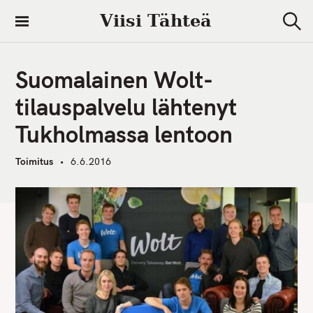
S
Viisi Tähteä
k
S
i
e
a
p
r
Suomalainen Wolt-
t
c
h
o
tilauspalvelu lähtenyt
c
Tukholmassa lentoon
o
n
Toimitus
6.6.2016
t
e
n
t