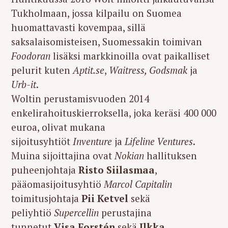
Tukholmaan, jossa kilpailu on Suomea
huomattavasti kovempaa, sillä
saksalaisomisteisen, Suomessakin toimivan
Foodoran
lisäksi markkinoilla ovat paikalliset
pelurit kuten
Aptit.se
,
Waitress, Godsmak
ja
Urb-it
.
Woltin perustamisvuoden 2014
enkelirahoituskierroksella, joka keräsi 400 000
euroa, olivat mukana
sijoitusyhtiöt
Inventure
ja
Lifeline Ventures
.
Muina sijoittajina ovat
Nokian
hallituksen
puheenjohtaja
Risto Siilasmaa
,
pääomasijoitusyhtiö
Marcol Capitalin
toimitusjohtaja
Pii Ketvel
sekä
peliyhtiö
Supercellin
perustajina
tunnetut
Visa Forstén
sekä
Ilkka