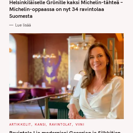
T
Helsinkiläiselle Grönille kaksi Michelin-tähteä –
E
G
Michelin-oppaassa on nyt 34 ravintolaa
O
Suomesta
R
I
E
Lue lisää
S
C
ARTIKKELIT
KANSI
RAVINTOLAT
VIINI
A
T
Ravintola Lia modernisoi Georgian ja Silkkitien