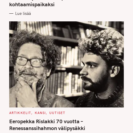
kohtaamispaikaksi
R
I
E
Lue lisää
S
C
ARTIKKELIT
KANSI
UUTISET
A
T
Eeropekka Rislakki 70 vuotta –
E
G
Renessanssihahmon välipysäkki
O