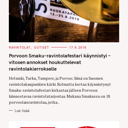
C
RAVINTOLAT
UUTISET
17.8.2018
A
T
Porvoon Smaku-ravintolafestari käynnistyi –
E
G
vitosen annokset houkuttelevat
O
ravintolakierrokselle
R
I
E
Helsinki, Turku, Tampere, ja Porvoo. Siinä on Suomen
S
ravintolakaupunkien kärki. Kolmatta kertaa käynnistynyt
Smaku-ravintolafestari kirkastaa jälleen Porvoon
kiinnostavaa ravintolatarjontaa. Mukana Smakussa on 18
porvoolaisravintolaa, jotka..
Lue lisää