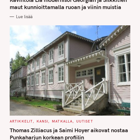
E
G
maut kunnioittamalla ruoan ja viinin muistia
O
R
Lue lisää
I
E
S
C
ARTIKKELIT
KANSI
MATKALLA
UUTISET
A
T
Thomas Zilliacus ja Saimi Hoyer aikovat nostaa
E
G
Punkaharjun korkean profiilin
O