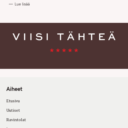
R
Lue lisää
I
E
S
Aiheet
Etusivu
Uutiset
Ravintolat