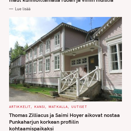
O
R
Lue lisää
I
E
S
C
ARTIKKELIT
KANSI
MATKALLA
UUTISET
A
T
Thomas Zilliacus ja Saimi Hoyer aikovat nostaa
E
G
Punkaharjun korkean profiilin
O
kohtaamispaikaksi
R
I