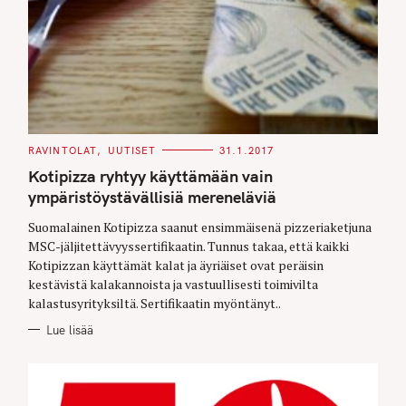
C
RAVINTOLAT
UUTISET
31.1.2017
A
T
Kotipizza ryhtyy käyttämään vain
E
G
ympäristöystävällisiä mereneläviä
O
R
Suomalainen Kotipizza saanut ensimmäisenä pizzeriaketjuna
I
E
MSC-jäljitettävyyssertifikaatin. Tunnus takaa, että kaikki
S
Kotipizzan käyttämät kalat ja äyriäiset ovat peräisin
kestävistä kalakannoista ja vastuullisesti toimivilta
kalastusyrityksiltä. Sertifikaatin myöntänyt..
Lue lisää