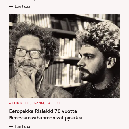
E
Lue lisää
S
C
ARTIKKELIT
KANSI
UUTISET
A
T
Eeropekka Rislakki 70 vuotta –
E
G
Renessanssihahmon välipysäkki
O
R
Lue lisää
I