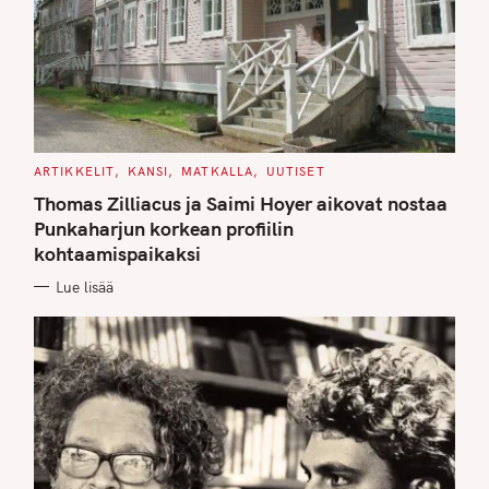
C
ARTIKKELIT
KANSI
MATKALLA
UUTISET
A
T
Thomas Zilliacus ja Saimi Hoyer aikovat nostaa
E
G
Punkaharjun korkean profiilin
O
kohtaamispaikaksi
R
I
E
Lue lisää
S