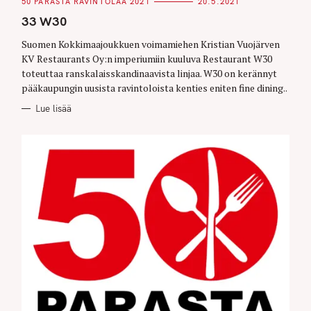
C
50 PARASTA RAVINTOLAA 2021
20.5.2021
A
T
33 W30
E
G
O
Suomen Kokkimaajoukkuen voimamiehen Kristian Vuojärven
R
KV Restaurants Oy:n imperiumiin kuuluva Restaurant W30
I
E
toteuttaa ranskalaisskandinaavista linjaa. W30 on kerännyt
S
pääkaupungin uusista ravintoloista kenties eniten fine dining..
Lue lisää