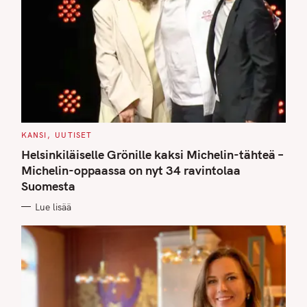
C
KANSI
UUTISET
A
T
Helsinkiläiselle Grönille kaksi Michelin-tähteä –
E
G
Michelin-oppaassa on nyt 34 ravintolaa
O
Suomesta
R
I
E
Lue lisää
S