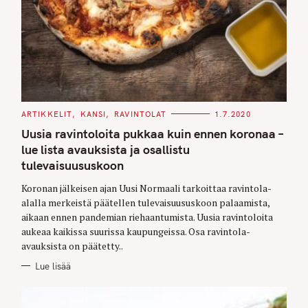
C
ARTIKKELIT
KANSI
RAVINTOLAT
1.7.2020
A
T
Uusia ravintoloita pukkaa kuin ennen koronaa –
E
G
lue lista avauksista ja osallistu
O
tulevaisuususkoon
R
I
E
Koronan jälkeisen ajan Uusi Normaali tarkoittaa ravintola-
S
alalla merkeistä päätellen tulevaisuususkoon palaamista,
aikaan ennen pandemian riehaantumista. Uusia ravintoloita
aukeaa kaikissa suurissa kaupungeissa. Osa ravintola-
avauksista on päätetty..
Lue lisää