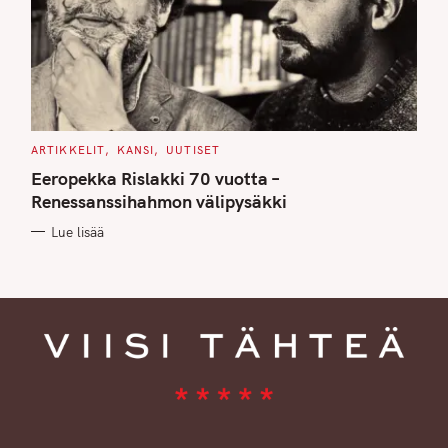
C
ARTIKKELIT
KANSI
UUTISET
A
T
Eeropekka Rislakki 70 vuotta –
E
G
Renessanssihahmon välipysäkki
O
R
Lue lisää
I
E
S