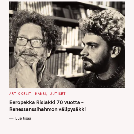
C
ARTIKKELIT
KANSI
UUTISET
A
T
Eeropekka Rislakki 70 vuotta –
E
G
Renessanssihahmon välipysäkki
O
R
Lue lisää
I
E
S