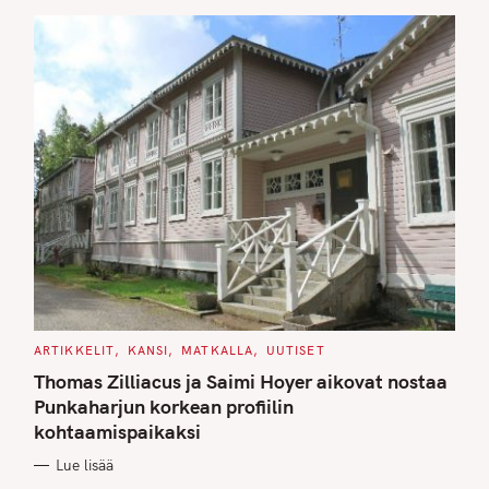
S
C
ARTIKKELIT
KANSI
MATKALLA
UUTISET
A
T
Thomas Zilliacus ja Saimi Hoyer aikovat nostaa
E
G
Punkaharjun korkean profiilin
O
kohtaamispaikaksi
R
I
E
Lue lisää
S