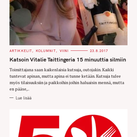
C
ARTIKKELIT
KOLUMNIT
VIINI
23.8.2017
A
T
Katsoin Vitalie Taittingeria 15 minuuttia silmiin
E
G
O
Toimittajana saan kaikenlaisia kutsuja, outojakin. Kaikki
R
tuntevat apinan, mutta apina ei tunne ketään. Kutsuja tulee
I
E
myös tilaisuuksiin ja paikkoihin joihin haluaisin mennä, mutta
S
en pääse,..
Lue lisää