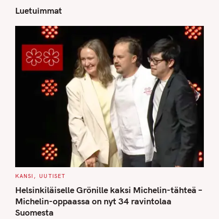
Luetuimmat
S
e
a
r
c
h
f
o
r
:
C
KANSI
UUTISET
A
T
Helsinkiläiselle Grönille kaksi Michelin-tähteä –
E
G
Michelin-oppaassa on nyt 34 ravintolaa
O
Suomesta
R
I