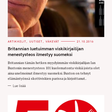
C
ARTIKKELIT
UUTISET
VÄKEVÄT
21.10.2016
A
T
Britannian luetuimman viskikirjailijan
E
G
menestysteos ilmestyy suomeksi
O
R
Britannian tämän hetken myydyimmän viskikirjailijan Ian
I
E
Buxtonin menestysteos 101 kuolematonta viskiä joista olet
S
aina unelmoinut ilmestyy suomeksi. Buxton on tehnyt
elämäntyönsä skottiviskien parissa ja kirjoittanut..
Lue lisää