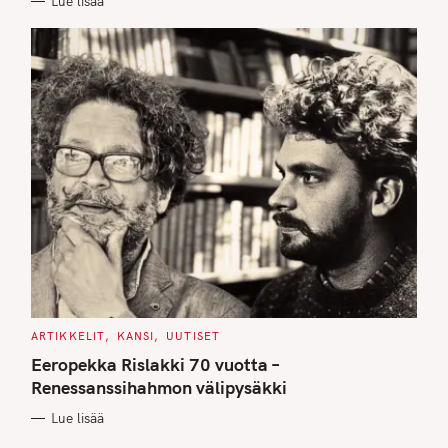
Lue lisää
S
C
ARTIKKELIT
KANSI
UUTISET
A
T
Eeropekka Rislakki 70 vuotta –
E
G
Renessanssihahmon välipysäkki
O
R
Lue lisää
I
E
S