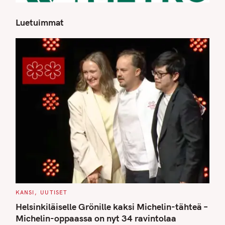
Luetuimmat
S
e
a
r
c
h
f
o
r
:
C
KANSI
UUTISET
A
T
Helsinkiläiselle Grönille kaksi Michelin-tähteä –
E
G
Michelin-oppaassa on nyt 34 ravintolaa
O