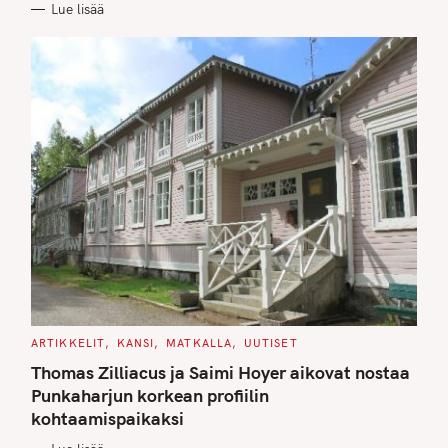
Lue lisää
I
E
S
C
ARTIKKELIT
KANSI
MATKALLA
UUTISET
A
T
Thomas Zilliacus ja Saimi Hoyer aikovat nostaa
E
G
Punkaharjun korkean profiilin
O
kohtaamispaikaksi
R
I
E