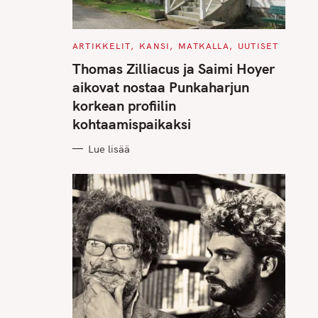
C
ARTIKKELIT
KANSI
MATKALLA
UUTISET
A
T
Thomas Zilliacus ja Saimi Hoyer
E
G
aikovat nostaa Punkaharjun
O
R
korkean profiilin
I
E
kohtaamispaikaksi
S
Lue lisää