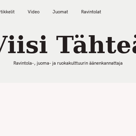
50 Parasta Ravintolaa 2026
Artikkelit
Video
tikkelit
Video
Juomat
Ravintolat
Viisi Tähte
Ravintola-, juoma- ja ruokakulttuurin äänenkannattaja