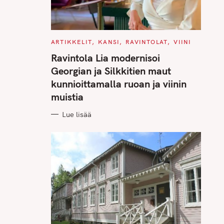
C
ARTIKKELIT
KANSI
RAVINTOLAT
VIINI
A
T
Ravintola Lia modernisoi
E
G
Georgian ja Silkkitien maut
O
R
kunnioittamalla ruoan ja viinin
I
E
muistia
S
Lue lisää