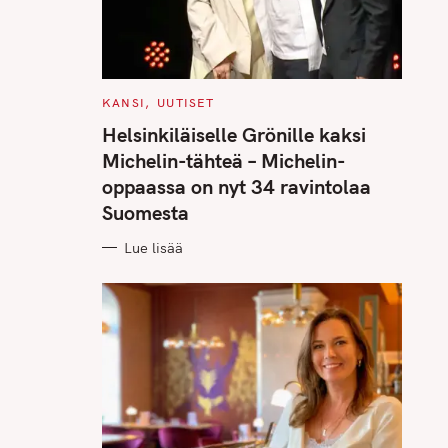
C
KANSI
UUTISET
A
T
Helsinkiläiselle Grönille kaksi
E
G
Michelin-tähteä – Michelin-
O
R
oppaassa on nyt 34 ravintolaa
I
E
Suomesta
S
Lue lisää