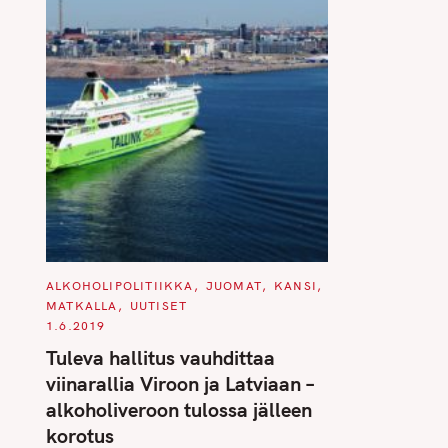
C
ALKOHOLIPOLITIIKKA
JUOMAT
KANSI
A
MATKALLA
UUTISET
T
E
1.6.2019
G
O
Tuleva hallitus vauhdittaa
R
I
viinarallia Viroon ja Latviaan –
E
S
alkoholiveroon tulossa jälleen
korotus