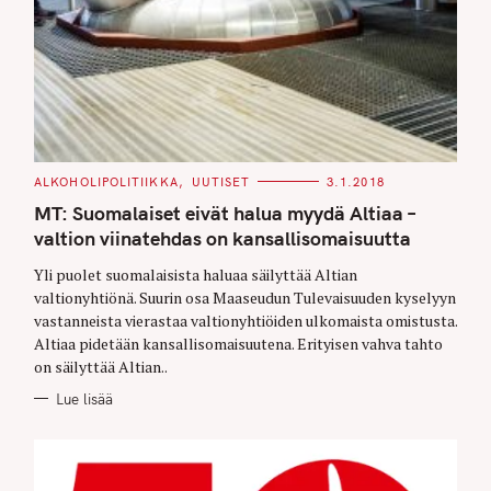
C
ALKOHOLIPOLITIIKKA
UUTISET
3.1.2018
A
T
MT: Suomalaiset eivät halua myydä Altiaa –
E
G
valtion viinatehdas on kansallisomaisuutta
O
R
Yli puolet suomalaisista haluaa säilyttää Altian
I
E
valtionyhtiönä. Suurin osa Maaseudun Tulevaisuuden kyselyyn
S
vastanneista vierastaa valtionyhtiöiden ulkomaista omistusta.
Altiaa pidetään kansallisomaisuutena. Erityisen vahva tahto
on säilyttää Altian..
Lue lisää