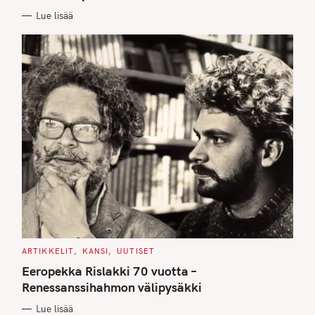
E
Lue lisää
S
C
ARTIKKELIT
KANSI
UUTISET
A
T
Eeropekka Rislakki 70 vuotta –
E
G
Renessanssihahmon välipysäkki
O
R
Lue lisää
I