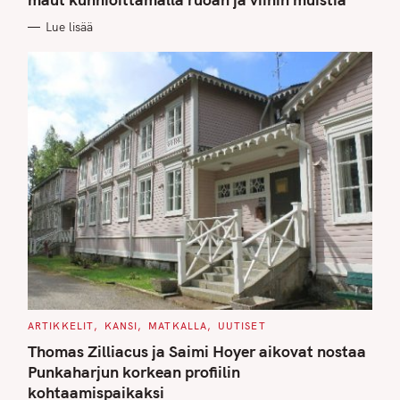
O
R
Lue lisää
I
E
S
C
ARTIKKELIT
KANSI
MATKALLA
UUTISET
A
T
Thomas Zilliacus ja Saimi Hoyer aikovat nostaa
E
G
Punkaharjun korkean profiilin
O
kohtaamispaikaksi
R
I