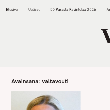
S
Etusivu
Uutiset
k
Etusivu
Uutiset
50 Parasta Ravintolaa 2026
Ar
i
p
t
o
c
o
n
t
e
n
Avainsana:
valtavouti
t