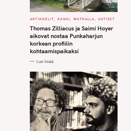
C
ARTIKKELIT
KANSI
MATKALLA
UUTISET
A
T
Thomas Zilliacus ja Saimi Hoyer
E
G
aikovat nostaa Punkaharjun
O
R
korkean profiilin
I
E
kohtaamispaikaksi
S
Lue lisää