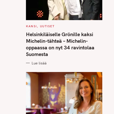
C
KANSI
UUTISET
A
T
Helsinkiläiselle Grönille kaksi
E
G
Michelin-tähteä – Michelin-
O
R
oppaassa on nyt 34 ravintolaa
I
E
Suomesta
S
Lue lisää