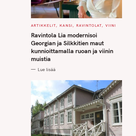
C
ARTIKKELIT
KANSI
RAVINTOLAT
VIINI
A
T
Ravintola Lia modernisoi
E
G
Georgian ja Silkkitien maut
O
R
kunnioittamalla ruoan ja viinin
I
E
muistia
S
Lue lisää