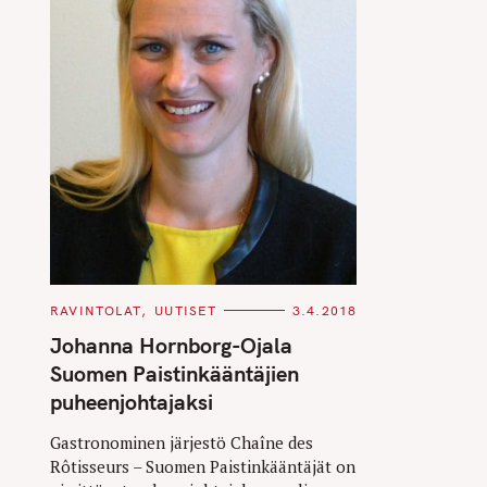
C
RAVINTOLAT
UUTISET
3.4.2018
A
T
Johanna Hornborg-Ojala
E
G
Suomen Paistinkääntäjien
O
R
puheenjohtajaksi
I
E
S
Gastronominen järjestö Chaîne des
Rôtisseurs – Suomen Paistinkääntäjät on