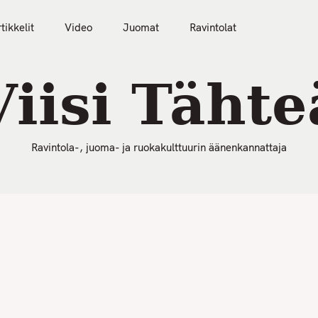
50 Parasta Ravintolaa 2026
Artikkelit
Video
tikkelit
Video
Juomat
Ravintolat
Viisi Tähte
Ravintola-, juoma- ja ruokakulttuurin äänenkannattaja