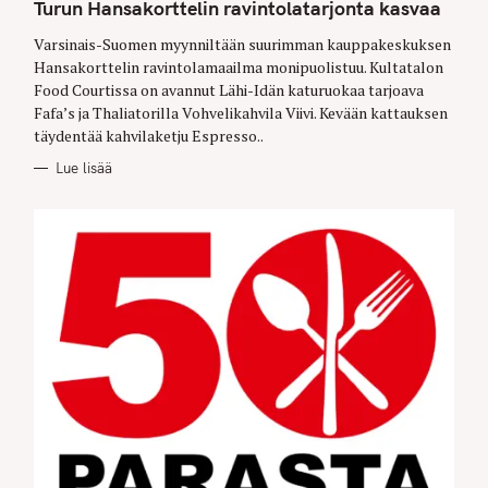
T
Turun Hansakorttelin ravintolatarjonta kasvaa
E
G
O
Varsinais-Suomen myynniltään suurimman kauppakeskuksen
R
Hansakorttelin ravintolamaailma monipuolistuu. Kultatalon
I
E
Food Courtissa on avannut Lähi-Idän katuruokaa tarjoava
S
Fafa’s ja Thaliatorilla Vohvelikahvila Viivi. Kevään kattauksen
täydentää kahvilaketju Espresso..
Lue lisää