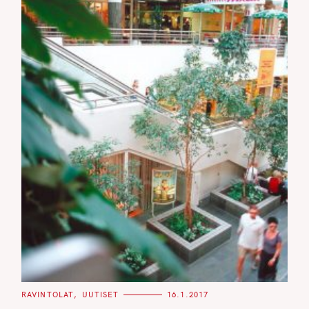
C
RAVINTOLAT
UUTISET
16.1.2017
A