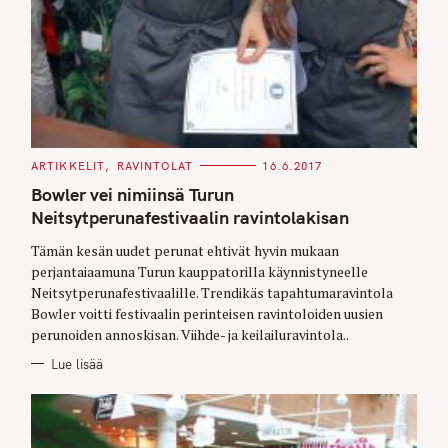
C
ARTIKKELIT
RAVINTOLAT
16.6.2017
A
T
Bowler vei nimiinsä Turun
E
G
Neitsytperunafestivaalin ravintolakisan
O
R
Tämän kesän uudet perunat ehtivät hyvin mukaan
I
E
perjantaiaamuna Turun kauppatorilla käynnistyneelle
S
Neitsytperunafestivaalille. Trendikäs tapahtumaravintola
Bowler voitti festivaalin perinteisen ravintoloiden uusien
perunoiden annoskisan. Viihde- ja keilailuravintola..
Lue lisää