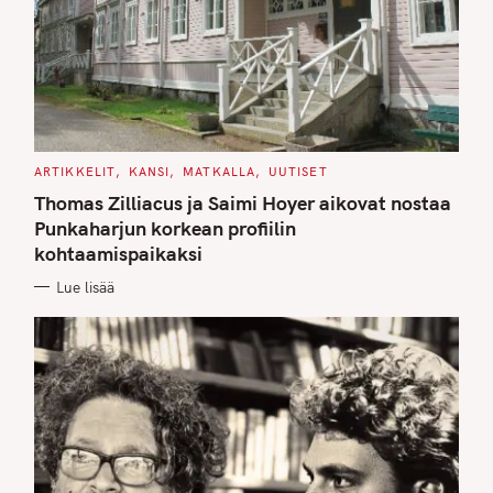
C
ARTIKKELIT
KANSI
MATKALLA
UUTISET
A
T
Thomas Zilliacus ja Saimi Hoyer aikovat nostaa
E
G
Punkaharjun korkean profiilin
O
kohtaamispaikaksi
R
I
E
Lue lisää
S