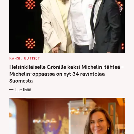
C
KANSI
UUTISET
A
T
Helsinkiläiselle Grönille kaksi Michelin-tähteä –
E
G
Michelin-oppaassa on nyt 34 ravintolaa
O
Suomesta
R
I
E
Lue lisää
S