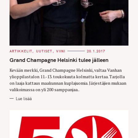
C
ARTIKKELIT
UUTISET
VIINI
20.1.2017
A
T
Grand Champagne Helsinki tulee jälleen
E
G
O
Kevään merkki, Grand Champagne Helsinki, valtaa Vanhan
R
ylioppilastalon 11.-13. toukokuuta kolmatta kertaa. Tarjolla
I
E
on laaja kattaus maakunnan kuplajuomia. Järjestäjien mukaan
S
valikoimassa on yli 200 samppanjaa..
Lue lisää