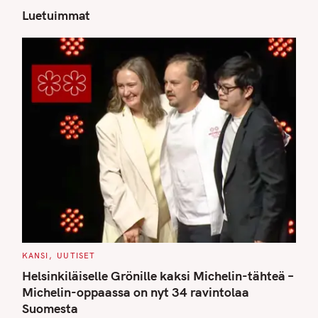
Luetuimmat
S
e
a
r
c
h
f
o
r
:
C
KANSI
UUTISET
A
T
Helsinkiläiselle Grönille kaksi Michelin-tähteä –
E
G
Michelin-oppaassa on nyt 34 ravintolaa
O
Suomesta
R
I