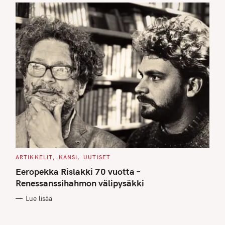
C
ARTIKKELIT
KANSI
UUTISET
A
T
Eeropekka Rislakki 70 vuotta –
E
G
Renessanssihahmon välipysäkki
O
R
Lue lisää
I
E
S