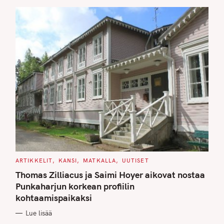
S
C
ARTIKKELIT
KANSI
MATKALLA
UUTISET
A
T
Thomas Zilliacus ja Saimi Hoyer aikovat nostaa
E
G
Punkaharjun korkean profiilin
O
kohtaamispaikaksi
R
I
E
Lue lisää
S