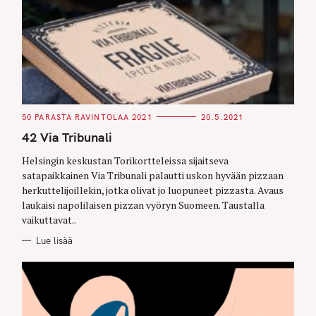
C
50 PARASTA RAVINTOLAA 2021
20.5.2021
A
T
42 Via Tribunali
E
G
O
Helsingin keskustan Torikortteleissa sijaitseva
R
satapaikkainen Via Tribunali palautti uskon hyvään pizzaan
I
E
herkuttelijoillekin, jotka olivat jo luopuneet pizzasta. Avaus
S
laukaisi napolilaisen pizzan vyöryn Suomeen. Taustalla
vaikuttavat..
Lue lisää