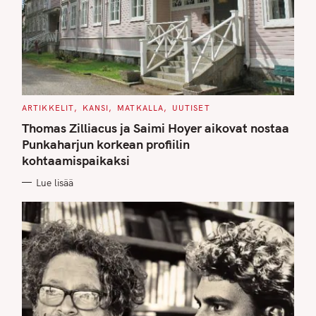
C
ARTIKKELIT
KANSI
MATKALLA
UUTISET
A
T
Thomas Zilliacus ja Saimi Hoyer aikovat nostaa
E
G
Punkaharjun korkean profiilin
O
kohtaamispaikaksi
R
I
E
Lue lisää
S