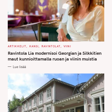
C
ARTIKKELIT
KANSI
RAVINTOLAT
VIINI
A
T
Ravintola Lia modernisoi Georgian ja Silkkitien
E
G
maut kunnioittamalla ruoan ja viinin muistia
O
R
Lue lisää
I
E
S