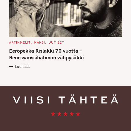
C
ARTIKKELIT
KANSI
UUTISET
A
T
Eeropekka Rislakki 70 vuotta –
E
G
Renessanssihahmon välipysäkki
O
R
Lue lisää
I
E
S