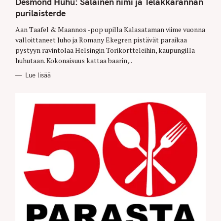
Desmond Huhu: Salainen nimi ja Telakkarannan
G
O
purilaisterde
R
I
E
Aan Taafel & Maannos -pop upilla Kalasataman viime vuonna
S
valloittaneet Juho ja Romany Ekegren pistävät paraikaa
pystyyn ravintolaa Helsingin Torikortteleihin, kaupungilla
huhutaan. Kokonaisuus kattaa baarin,..
Lue lisää