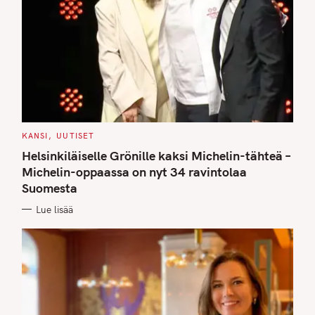
C
KANSI
UUTISET
A
T
Helsinkiläiselle Grönille kaksi Michelin-tähteä –
E
G
Michelin-oppaassa on nyt 34 ravintolaa
O
Suomesta
R
I
E
Lue lisää
S