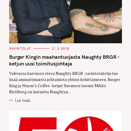
C
RAVINTOLAT
21.3.2018
A
T
Burger Kingin maahantuojasta Naughty BRGR -
E
G
ketjun uusi toimitusjohtaja
O
R
Vahvassa kasvussa oleva Naughty BRGR -ravintolaketju tuo
I
E
lisää ammattimaista johtamista yhtiön kehittämiseen. Burger
S
King ja Wayne’s Coffee -ketjut Suomeen tuonut Mikko
Mollberg on kutsuttu Naughtyn..
Lue lisää