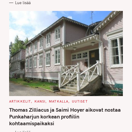
Lue lisää
I
E
S
C
ARTIKKELIT
KANSI
MATKALLA
UUTISET
A
T
Thomas Zilliacus ja Saimi Hoyer aikovat nostaa
E
G
Punkaharjun korkean profiilin
O
kohtaamispaikaksi
R
I
E