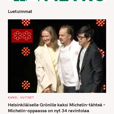
Luetuimmat
S
e
a
r
c
h
f
o
r
:
C
KANSI
UUTISET
A
T
Helsinkiläiselle Grönille kaksi Michelin-tähteä –
E
G
Michelin-oppaassa on nyt 34 ravintolaa
O