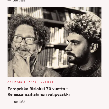
Lue lisää
S
C
ARTIKKELIT
KANSI
UUTISET
A
T
Eeropekka Rislakki 70 vuotta –
E
G
Renessanssihahmon välipysäkki
O
R
Lue lisää
I
E
S