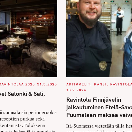
C
RAVINTOLAA 2025
31.3.2025
ARTIKKELIT
KANSI
RAVINTOL
A
13.9.2024
T
el Salonki & Sali,
E
Ravintola Finnjävelin
G
O
jalkautuminen Etelä-Sav
R
I
sii suomalaisia perinneruokia
Puumalaan maksaa vaiv
E
a reseptien purkua sekä
S
kentamista. Tuloksena
Itä-Suomessa vietetään tällä he
via ja kekseliäitä annoksia.