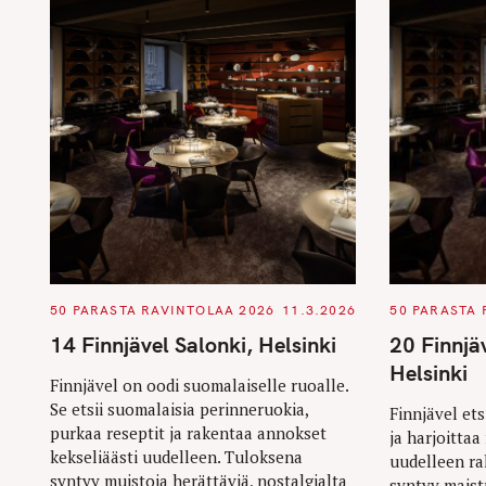
C
C
50 PARASTA RAVINTOLAA 2026
11.3.2026
50 PARASTA 
A
A
T
T
14 Finnjävel Salonki, Helsinki
20 Finnjäv
E
E
G
G
Helsinki
O
O
Finnjävel on oodi suomalaiselle ruoalle.
R
R
Se etsii suomalaisia perinneruokia,
I
I
Finnjävel et
E
E
purkaa reseptit ja rakentaa annokset
ja harjoitta
S
S
kekseliäästi uudelleen. Tuloksena
uudelleen ra
syntyy muistoja herättäviä, nostalgialta
syntyy maistu