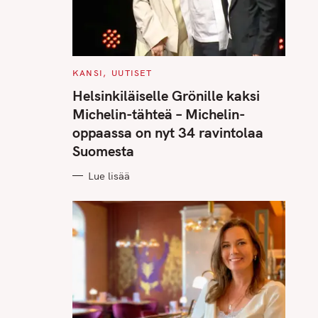
C
KANSI
UUTISET
A
T
Helsinkiläiselle Grönille kaksi
E
G
Michelin-tähteä – Michelin-
O
R
oppaassa on nyt 34 ravintolaa
I
E
Suomesta
S
Lue lisää