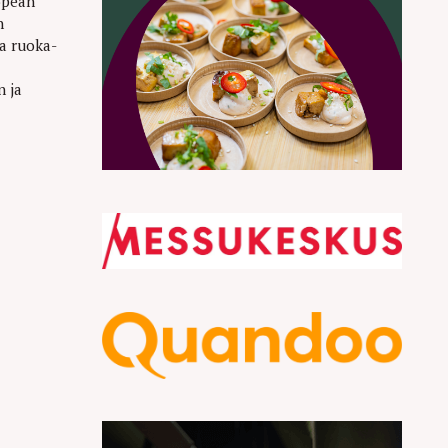
opean
n
a ruoka-
n ja