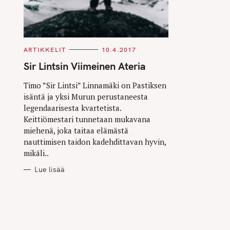
C
ARTIKKELIT
10.4.2017
A
T
Sir Lintsin Viimeinen Ateria
E
G
O
Timo ”Sir Lintsi” Linnamäki on Pastiksen
R
isäntä ja yksi Murun perustaneesta
I
E
legendaarisesta kvartetista.
S
Keittiömestari tunnetaan mukavana
miehenä, joka taitaa elämästä
nauttimisen taidon kadehdittavan hyvin,
mikäli..
Lue lisää