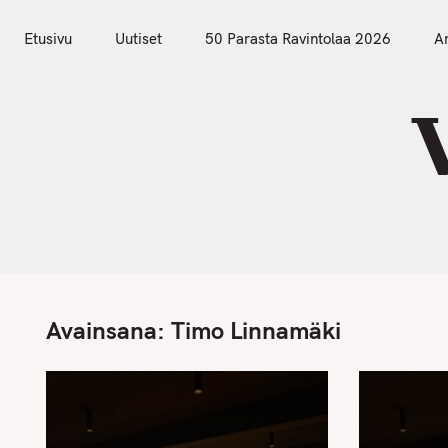
S
Etusivu
Uutiset
k
Etusivu
Uutiset
50 Parasta Ravintolaa 2026
Ar
i
p
t
o
c
o
n
t
e
n
Avainsana:
Timo Linnamäki
t