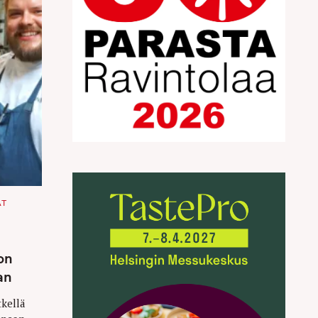
AT
on
an
tkellä