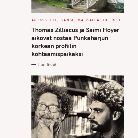
C
ARTIKKELIT
KANSI
MATKALLA
UUTISET
A
T
Thomas Zilliacus ja Saimi Hoyer
E
G
aikovat nostaa Punkaharjun
O
R
korkean profiilin
I
E
kohtaamispaikaksi
S
Lue lisää