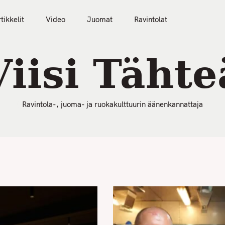
50 Parasta Ravintolaa 2026
Artikkelit
Video
tikkelit
Video
Juomat
Ravintolat
Viisi Tähte
Ravintola-, juoma- ja ruokakulttuurin äänenkannattaja