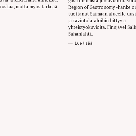
gastronomista juhlavuotta. Eur
auskaa, mutta myös tärkeää
Region of Gastronomy -hanke o
tuottanut Saimaan alueelle uusi
ja ravintola-aloihin liittyviä
yhteistyökuvioita. Finnjävel Sali
Sahanlahti..
Lue lisää