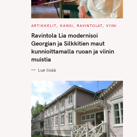
C
ARTIKKELIT
KANSI
RAVINTOLAT
VIINI
A
T
Ravintola Lia modernisoi
E
G
Georgian ja Silkkitien maut
O
R
kunnioittamalla ruoan ja viinin
I
E
muistia
S
Lue lisää