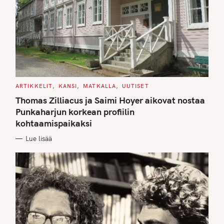
C
ARTIKKELIT
KANSI
MATKALLA
UUTISET
A
T
Thomas Zilliacus ja Saimi Hoyer aikovat nostaa
E
G
Punkaharjun korkean profiilin
O
kohtaamispaikaksi
R
I
E
Lue lisää
S