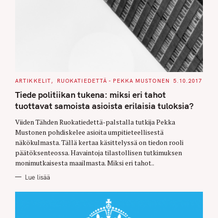
C
ARTIKKELIT
RUOKATIEDETTÄ - PEKKA MUSTONEN
5.10.2017
A
T
Tiede politiikan tukena: miksi eri tahot
E
G
tuottavat samoista asioista erilaisia tuloksia?
O
R
Viiden Tähden Ruokatiedettä-palstalla tutkija Pekka
I
E
Mustonen pohdiskelee asioita umpitieteellisestä
S
näkökulmasta. Tällä kertaa käsittelyssä on tiedon rooli
päätöksenteossa. Havaintoja tilastollisen tutkimuksen
monimutkaisesta maailmasta. Miksi eri tahot..
Lue lisää