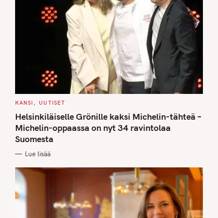
C
KANSI
UUTISET
A
T
Helsinkiläiselle Grönille kaksi Michelin-tähteä –
E
G
Michelin-oppaassa on nyt 34 ravintolaa
O
Suomesta
R
I
E
Lue lisää
S