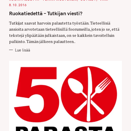
T
E
8.10.2016
G
O
Ruokatiedettä – Tutkijan viesti?
R
I
E
Tutkijat saavat harvoin palautetta työstään. Tieteellisiä
S
ansioita arvotetaan tieteellisillä foorumeilla, joten jo se, että
tekstejä ylipäätään julkaistaan, on se kaikkein tavoitelluin
palkinto. Tämän jälkeen palautteen..
Lue lisää