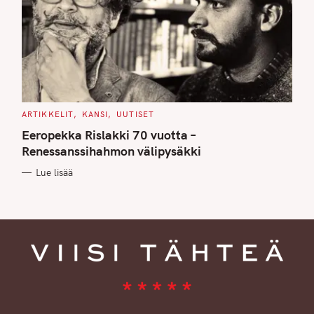
C
ARTIKKELIT
KANSI
UUTISET
A
T
Eeropekka Rislakki 70 vuotta –
E
G
Renessanssihahmon välipysäkki
O
R
Lue lisää
I
E
S