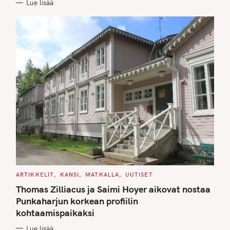
Lue lisää
I
E
S
C
ARTIKKELIT
KANSI
MATKALLA
UUTISET
A
T
Thomas Zilliacus ja Saimi Hoyer aikovat nostaa
E
G
Punkaharjun korkean profiilin
O
kohtaamispaikaksi
R
I
E
Lue lisää
S