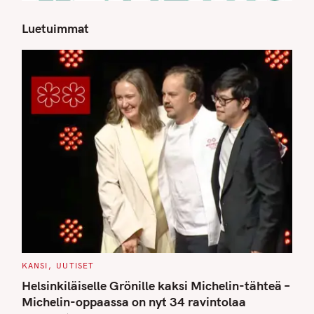
Luetuimmat
S
e
a
r
c
h
f
o
r
:
C
KANSI
UUTISET
A
T
Helsinkiläiselle Grönille kaksi Michelin-tähteä –
E
G
Michelin-oppaassa on nyt 34 ravintolaa
O