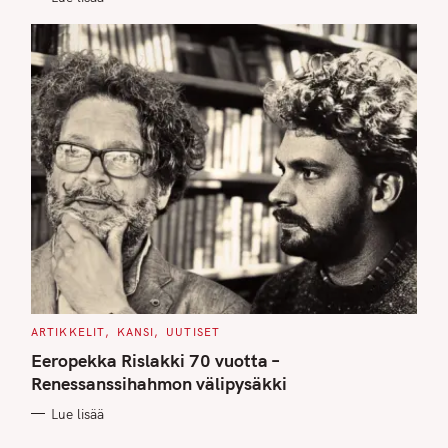
C
ARTIKKELIT
KANSI
UUTISET
A
T
Eeropekka Rislakki 70 vuotta –
E
G
Renessanssihahmon välipysäkki
O
R
Lue lisää
I
E
S