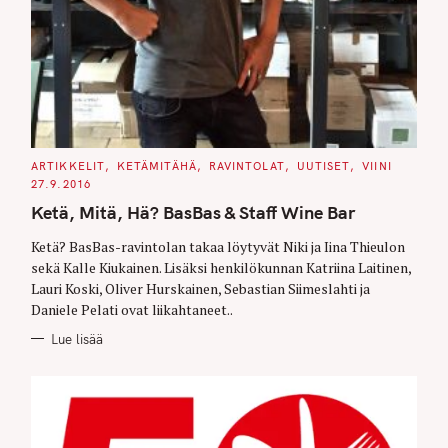
C
ARTIKKELIT
KETÄMITÄHÄ
RAVINTOLAT
UUTISET
VIINI
A
27.9.2016
T
E
Ketä, Mitä, Hä? BasBas & Staff Wine Bar
G
O
R
Ketä? BasBas-ravintolan takaa löytyvät Niki ja Iina Thieulon
I
E
sekä Kalle Kiukainen. Lisäksi henkilökunnan Katriina Laitinen,
S
Lauri Koski, Oliver Hurskainen, Sebastian Siimeslahti ja
Daniele Pelati ovat liikahtaneet..
Lue lisää