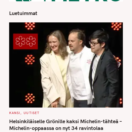
Luetuimmat
S
e
a
r
c
h
f
o
r
:
C
KANSI
UUTISET
A
T
Helsinkiläiselle Grönille kaksi Michelin-tähteä –
E
G
Michelin-oppaassa on nyt 34 ravintolaa
O