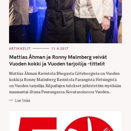
C
ARTIKKELIT
11.4.2017
A
T
Mattias Åhman ja Ronny Malmberg veivät
E
G
Vuoden kokki ja Vuoden tarjoilija -tittelit
O
R
Mattias Åhman Ravintola Bhogasta Göteborgista on Vuoden
I
E
kokki ja Ronny Malmberg Ravintola Farangista Helsingistä
S
on Vuoden tarjoilija. Kilpailujen tulokset julkistettiin myöhään
maanantai-iltana Peurungassa. Kovatasoisessa Vuoden..
Lue lisää