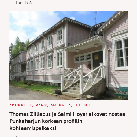
Lue lisää
I
E
S
C
ARTIKKELIT
KANSI
MATKALLA
UUTISET
A
T
Thomas Zilliacus ja Saimi Hoyer aikovat nostaa
E
G
Punkaharjun korkean profiilin
O
kohtaamispaikaksi
R
I
E