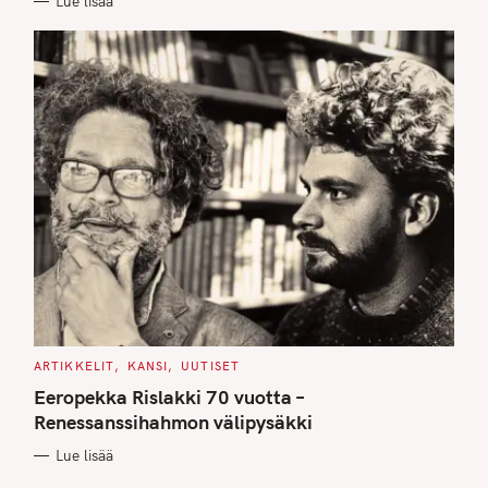
Lue lisää
S
C
ARTIKKELIT
KANSI
UUTISET
A
T
Eeropekka Rislakki 70 vuotta –
E
G
Renessanssihahmon välipysäkki
O
R
Lue lisää
I
E
S