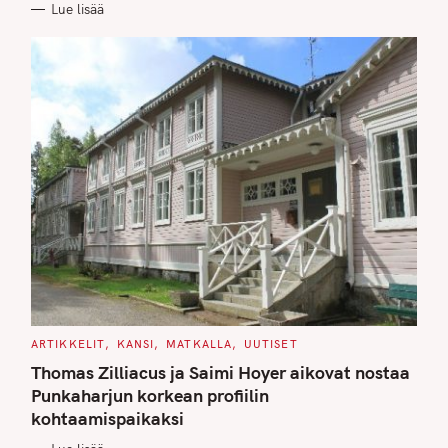
Lue lisää
I
E
S
C
ARTIKKELIT
KANSI
MATKALLA
UUTISET
A
T
Thomas Zilliacus ja Saimi Hoyer aikovat nostaa
E
G
Punkaharjun korkean profiilin
O
kohtaamispaikaksi
R
I
E