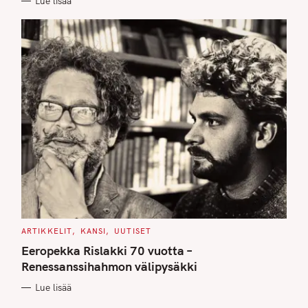
Lue lisää
S
C
ARTIKKELIT
KANSI
UUTISET
A
T
Eeropekka Rislakki 70 vuotta –
E
G
Renessanssihahmon välipysäkki
O
R
Lue lisää
I
E
S