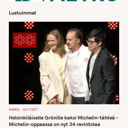
Luetuimmat
S
e
a
r
c
h
f
o
r
:
C
KANSI
UUTISET
A
T
Helsinkiläiselle Grönille kaksi Michelin-tähteä –
E
G
Michelin-oppaassa on nyt 34 ravintolaa
O