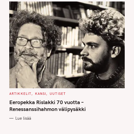
C
ARTIKKELIT
KANSI
UUTISET
A
T
Eeropekka Rislakki 70 vuotta –
E
G
Renessanssihahmon välipysäkki
O
R
Lue lisää
I
E
S