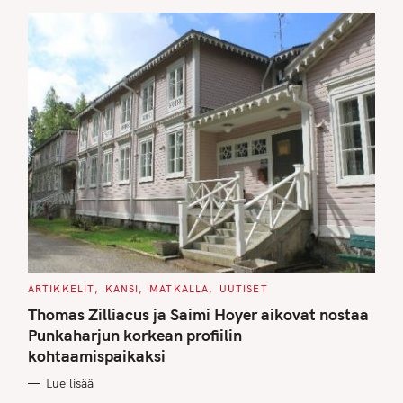
S
C
ARTIKKELIT
KANSI
MATKALLA
UUTISET
A
T
Thomas Zilliacus ja Saimi Hoyer aikovat nostaa
E
G
Punkaharjun korkean profiilin
O
kohtaamispaikaksi
R
I
E
Lue lisää
S