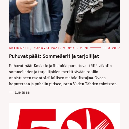
C
ARTIKKELIT
PUHUVAT PÄÄT
VIDEOT
VIINI
11.6.2017
A
T
Puhuvat päät: Sommelierit ja tarjoilijat
E
G
O
Puhuvat päät Koskelo ja Rislakki pureutuvat tällä viikolla
R
sommelierien ja tarjoilijoiden merkittävään rooliin
I
E
onnistuneen ravintolaillallisen mahdollistajina. Oveen
S
koputetaan ja puhelin pirisee, joten Viiden Tähden toimiston..
Lue lisää