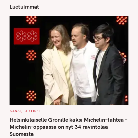
Luetuimmat
S
e
a
r
c
h
f
o
r
:
C
KANSI
UUTISET
A
T
Helsinkiläiselle Grönille kaksi Michelin-tähteä –
E
G
Michelin-oppaassa on nyt 34 ravintolaa
O
Suomesta
R
I