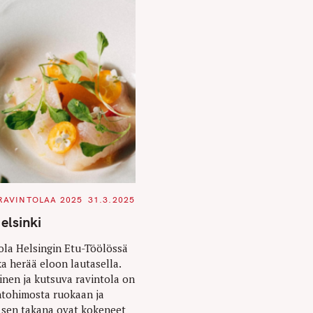
RAVINTOLAA 2025
31.3.2025
Helsinki
tola Helsingin Etu-Töölössä
ka herää eloon lautasella.
nen ja kutsuva ravintola on
ntohimosta ruokaan ja
ja sen takana ovat kokeneet