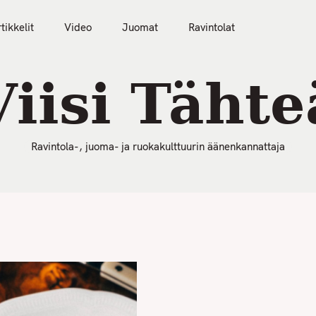
50 Parasta Ravintolaa 2026
Artikkelit
Video
tikkelit
Video
Juomat
Ravintolat
Viisi Tähte
Ravintola-, juoma- ja ruokakulttuurin äänenkannattaja