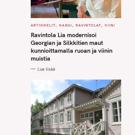
C
ARTIKKELIT
KANSI
RAVINTOLAT
VIINI
A
T
Ravintola Lia modernisoi
E
G
Georgian ja Silkkitien maut
O
R
kunnioittamalla ruoan ja viinin
I
E
muistia
S
Lue lisää