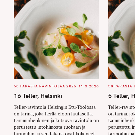
C
C
50 PARASTA RAVINTOLAA 2026
11.3.2026
50 PARASTA 
A
A
T
T
16 Teller, Helsinki
5 Teller, 
E
E
G
G
O
O
Teller-ravintola Helsingin Etu-Töölössä
Teller-ravin
R
R
on tarina, joka herää eloon lautasella.
on tarina, jo
I
I
E
E
Lämminhenkinen ja kutsuva ravintola on
Lämminhenki
S
S
perustettu intohimosta ruokaan ja
perustettu i
tarinoihin, ja sen takana ovat kokeneet
tarinoihin, 