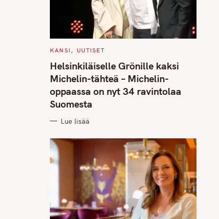
C
KANSI
UUTISET
A
T
Helsinkiläiselle Grönille kaksi
E
G
Michelin-tähteä – Michelin-
O
R
oppaassa on nyt 34 ravintolaa
I
E
Suomesta
S
Lue lisää