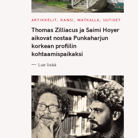
C
ARTIKKELIT
KANSI
MATKALLA
UUTISET
A
T
Thomas Zilliacus ja Saimi Hoyer
E
G
aikovat nostaa Punkaharjun
O
R
korkean profiilin
I
E
kohtaamispaikaksi
S
Lue lisää