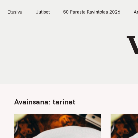
S
Etusivu
Uutiset
k
Etusivu
Uutiset
50 Parasta Ravintolaa 2026
Ar
i
p
t
o
c
o
n
t
e
n
Avainsana:
tarinat
t