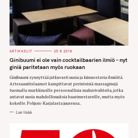
C
ARTIKKELIT
25.8.2018
A
T
Ginibuumi ei ole vain cocktailbaarien ilmiö – nyt
E
G
giniä paritetaan myös ruokaan
O
R
Ginibuumi synnyttää jatkuvasti uusia ja kiinnostavia ilmiöitä.
I
E
Artesaanitislaamot kampittavat perinteisiä massaginejä
S
tuomalla markkinoille persoonallisia makuvivahteita, jotka
antavat uusia mahdollisuuksia baarimestareille, mutta myös
kokeille. Pohjois-Karjalasta juurensa..
Lue lisää