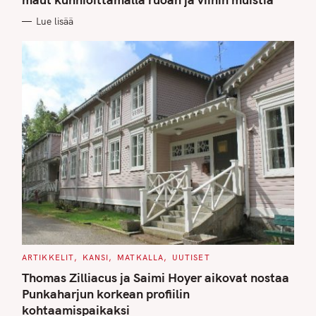
O
R
Lue lisää
I
E
S
C
ARTIKKELIT
KANSI
MATKALLA
UUTISET
A
T
Thomas Zilliacus ja Saimi Hoyer aikovat nostaa
E
G
Punkaharjun korkean profiilin
O
kohtaamispaikaksi
R
I