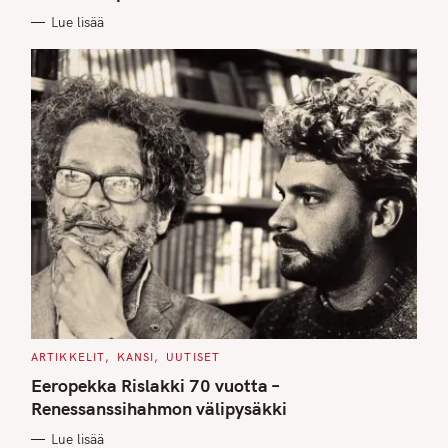
E
Lue lisää
S
C
ARTIKKELIT
KANSI
UUTISET
A
T
Eeropekka Rislakki 70 vuotta –
E
G
Renessanssihahmon välipysäkki
O
R
Lue lisää
I