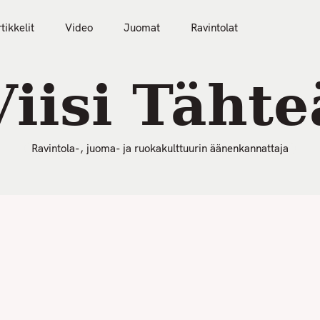
50 Parasta Ravintolaa 2026
Artikkelit
Video
tikkelit
Video
Juomat
Ravintolat
Viisi Tähte
Ravintola-, juoma- ja ruokakulttuurin äänenkannattaja