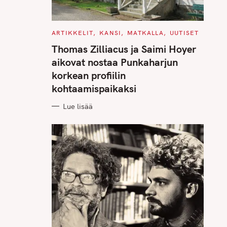
C
ARTIKKELIT
KANSI
MATKALLA
UUTISET
A
T
Thomas Zilliacus ja Saimi Hoyer
E
G
aikovat nostaa Punkaharjun
O
R
korkean profiilin
I
E
kohtaamispaikaksi
S
Lue lisää