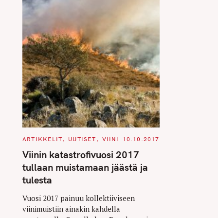
C
ARTIKKELIT
UUTISET
VIINI
10.10.2017
A
T
Viinin katastrofivuosi 2017
E
G
tullaan muistamaan jäästä ja
O
R
tulesta
I
E
S
Vuosi 2017 painuu kollektiiviseen
viinimuistiin ainakin kahdella