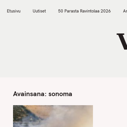
S
Etusivu
Uutiset
k
Etusivu
Uutiset
50 Parasta Ravintolaa 2026
Ar
i
p
t
o
c
o
n
t
e
n
Avainsana:
sonoma
t