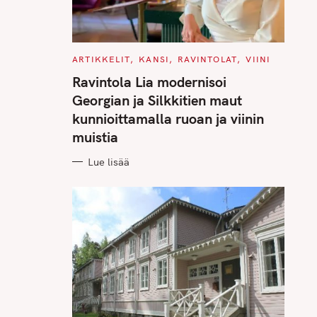
C
ARTIKKELIT
KANSI
RAVINTOLAT
VIINI
A
T
Ravintola Lia modernisoi
E
G
Georgian ja Silkkitien maut
O
R
kunnioittamalla ruoan ja viinin
I
E
muistia
S
Lue lisää