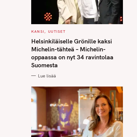
C
KANSI
UUTISET
A
T
Helsinkiläiselle Grönille kaksi
E
G
Michelin-tähteä – Michelin-
O
R
oppaassa on nyt 34 ravintolaa
I
E
Suomesta
S
Lue lisää