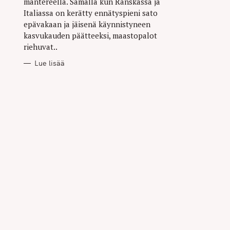
mantereella. Samalla kun Ranskassa ja
Italiassa on kerätty ennätyspieni sato
epävakaan ja jäisenä käynnistyneen
kasvukauden päätteeksi, maastopalot
riehuvat..
Lue lisää