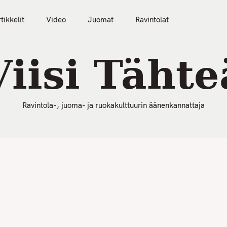
50 Parasta Ravintolaa 2026
Artikkelit
Video
tikkelit
Video
Juomat
Ravintolat
Viisi Tähte
Ravintola-, juoma- ja ruokakulttuurin äänenkannattaja