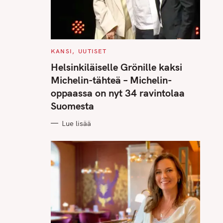
C
KANSI
UUTISET
A
T
Helsinkiläiselle Grönille kaksi
E
G
Michelin-tähteä – Michelin-
O
R
oppaassa on nyt 34 ravintolaa
I
E
Suomesta
S
Lue lisää