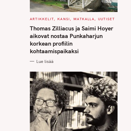
C
ARTIKKELIT
KANSI
MATKALLA
UUTISET
A
T
Thomas Zilliacus ja Saimi Hoyer
E
G
aikovat nostaa Punkaharjun
O
R
korkean profiilin
I
E
kohtaamispaikaksi
S
Lue lisää