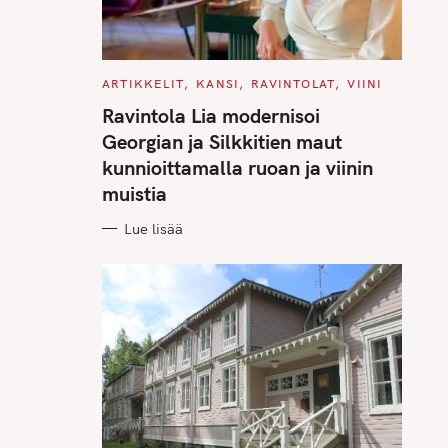
C
ARTIKKELIT
KANSI
RAVINTOLAT
VIINI
A
T
Ravintola Lia modernisoi
E
G
Georgian ja Silkkitien maut
O
R
kunnioittamalla ruoan ja viinin
I
E
muistia
S
Lue lisää