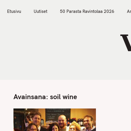
S
Etusivu
Uutiset
k
Etusivu
Uutiset
50 Parasta Ravintolaa 2026
Ar
i
p
t
o
c
o
n
t
e
n
Avainsana:
soil wine
t