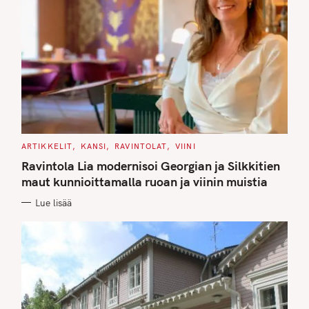
C
ARTIKKELIT
KANSI
RAVINTOLAT
VIINI
A
T
Ravintola Lia modernisoi Georgian ja Silkkitien
E
G
maut kunnioittamalla ruoan ja viinin muistia
O
R
Lue lisää
I
E
S