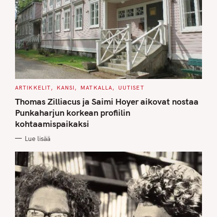
C
ARTIKKELIT
KANSI
MATKALLA
UUTISET
A
T
Thomas Zilliacus ja Saimi Hoyer aikovat nostaa
E
G
Punkaharjun korkean profiilin
O
kohtaamispaikaksi
R
I
E
Lue lisää
S