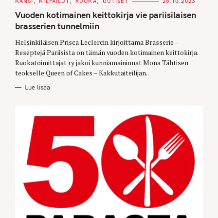
C
KANSI
KILPAILUT
RUOKA
UUTISET
26.10.2023
A
T
Vuoden kotimainen keittokirja vie pariisilaisen
E
G
brasserien tunnelmiin
O
R
Helsinkiläisen Prisca Leclercin kirjoittama Brasserie –
I
E
Reseptejä Pariisista on tämän vuoden kotimainen keittokirja.
S
Ruokatoimittajat ry jakoi kunniamaininnat Mona Tähtisen
teokselle Queen of Cakes – Kakkutaiteilijan..
Lue lisää