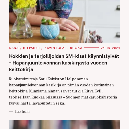
C
KANSI
KILPAILUT
RAVINTOLAT
RUOKA
24.10.2024
A
T
Kokkien ja tarjoilijoiden SM-kisat käynnistyivät
E
G
– Hapanjuurileivonnan käsikirjasta vuoden
O
keittokirja
R
I
E
Ruokatoimittaja Satu Koiviston Helpomman
S
hapanjuurileivonnan käsikirja on tämän vuoden kotimainen
keittokirja. Kunniamaininnan saivat tutkija Ritva Kylli
teoksellaan Ruokaa reissussa – Suomen matkaruokahistoria
kuivalihasta laivabuffetiin sekä..
Lue lisää