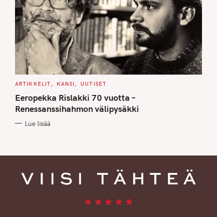
C
ARTIKKELIT
KANSI
UUTISET
A
T
Eeropekka Rislakki 70 vuotta –
E
G
Renessanssihahmon välipysäkki
O
R
Lue lisää
I
E
S