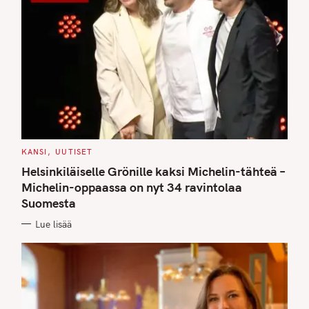
C
KANSI
UUTISET
A
T
Helsinkiläiselle Grönille kaksi Michelin-tähteä –
E
G
Michelin-oppaassa on nyt 34 ravintolaa
O
Suomesta
R
I
E
Lue lisää
S