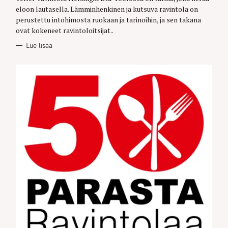
R
eloon lautasella. Lämminhenkinen ja kutsuva ravintola on
I
E
perustettu intohimosta ruokaan ja tarinoihin, ja sen takana
S
ovat kokeneet ravintoloitsijat..
Lue lisää