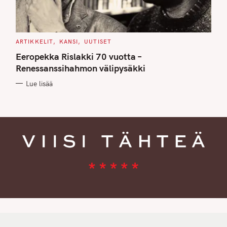
C
ARTIKKELIT
KANSI
UUTISET
A
T
Eeropekka Rislakki 70 vuotta –
E
G
Renessanssihahmon välipysäkki
O
R
Lue lisää
I
E
S