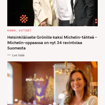
C
KANSI
UUTISET
A
T
Helsinkiläiselle Grönille kaksi Michelin-tähteä –
E
G
Michelin-oppaassa on nyt 34 ravintolaa
O
Suomesta
R
I
E
Lue lisää
S