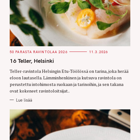
C
50 PARASTA RAVINTOLAA 2026
11.3.2026
A
T
16 Teller, Helsinki
E
G
O
Teller-ravintola Helsingin Etu-Töölössä on tarina, joka herää
R
eloon lautasella. Lämminhenkinen ja kutsuva ravintola on
I
E
perustettu intohimosta ruokaan ja tarinoihin, ja sen takana
S
ovat kokeneet ravintoloitsijat..
Lue lisää