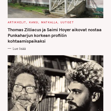
C
ARTIKKELIT
KANSI
MATKALLA
UUTISET
A
T
Thomas Zilliacus ja Saimi Hoyer aikovat nostaa
E
G
Punkaharjun korkean profiilin
O
kohtaamispaikaksi
R
I
E
Lue lisää
S