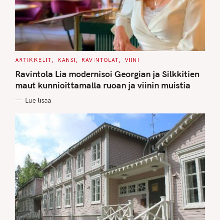
C
ARTIKKELIT
KANSI
RAVINTOLAT
VIINI
A
T
Ravintola Lia modernisoi Georgian ja Silkkitien
E
G
maut kunnioittamalla ruoan ja viinin muistia
O
R
Lue lisää
I
E
S