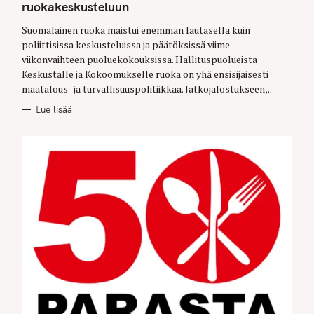
G
ruokakeskusteluun
O
R
Suomalainen ruoka maistui enemmän lautasella kuin
I
E
poliittisissa keskusteluissa ja päätöksissä viime
S
viikonvaihteen puoluekokouksissa. Hallituspuolueista
Keskustalle ja Kokoomukselle ruoka on yhä ensisijaisesti
maatalous- ja turvallisuuspolitiikkaa. Jatkojalostukseen,..
Lue lisää