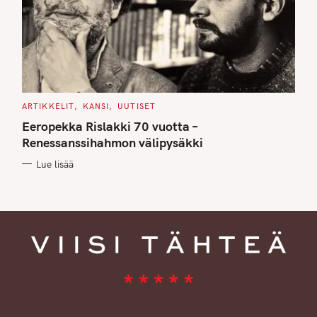
C
ARTIKKELIT
KANSI
UUTISET
A
T
Eeropekka Rislakki 70 vuotta –
E
G
Renessanssihahmon välipysäkki
O
R
Lue lisää
I
E
S