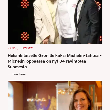
C
KANSI
UUTISET
A
T
Helsinkiläiselle Grönille kaksi Michelin-tähteä –
E
G
Michelin-oppaassa on nyt 34 ravintolaa
O
Suomesta
R
I
E
Lue lisää
S