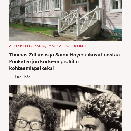
C
ARTIKKELIT
KANSI
MATKALLA
UUTISET
A
T
Thomas Zilliacus ja Saimi Hoyer aikovat nostaa
E
G
Punkaharjun korkean profiilin
O
kohtaamispaikaksi
R
I
E
Lue lisää
S