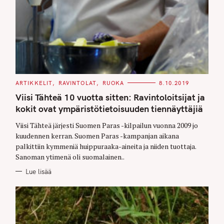
C
ARTIKKELIT
RAVINTOLAT
RUOKA
8.10.2019
A
T
Viisi Tähteä 10 vuotta sitten: Ravintoloitsijat ja
E
G
kokit ovat ympäristötietoisuuden tiennäyttäjiä
O
R
Viisi Tähteä järjesti Suomen Paras -kilpailun vuonna 2009 jo
I
E
kuudennen kerran. Suomen Paras -kampanjan aikana
S
palkittiin kymmeniä huippuraaka-aineita ja niiden tuottaja.
Sanoman ytimenä oli suomalainen..
Lue lisää