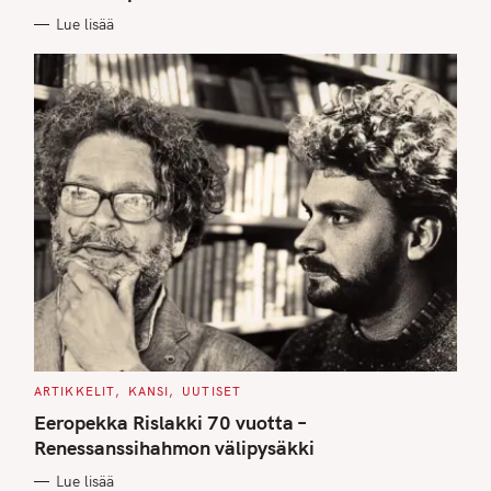
E
Lue lisää
S
C
ARTIKKELIT
KANSI
UUTISET
A
T
Eeropekka Rislakki 70 vuotta –
E
G
Renessanssihahmon välipysäkki
O
R
Lue lisää
I