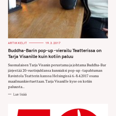
C
ARTIKKELIT
19.3.2017
A
T
Buddha-Barin pop-up -vierailu Teatterissa on
E
G
Tarja Visanille kuin kotiin paluu
O
R
Suomalaisen Tarja Visanin perustama ja johtama Buddha-Bar
I
E
järjestää 20-vuotisjuhlansa kunniaksi pop-up -tapahtuman
S
Ravintola Teatterin kanssa Helsingissä 6.-8.4.2017 osana
maailmankiertuettaan. Tarja Visanille kyse on kotiin
paluusta...
Lue lisää