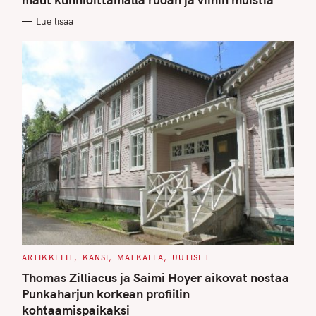
O
R
Lue lisää
I
E
S
C
ARTIKKELIT
KANSI
MATKALLA
UUTISET
A
T
Thomas Zilliacus ja Saimi Hoyer aikovat nostaa
E
G
Punkaharjun korkean profiilin
O
kohtaamispaikaksi
R
I