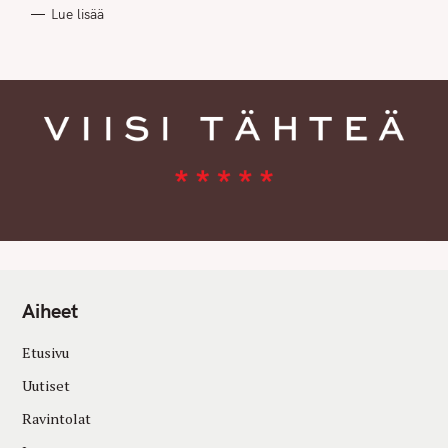
R
Lue lisää
I
E
S
Aiheet
Etusivu
Uutiset
Ravintolat