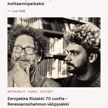
kohtaamispaikaksi
R
I
E
Lue lisää
S
C
ARTIKKELIT
KANSI
UUTISET
A
T
Eeropekka Rislakki 70 vuotta –
E
G
Renessanssihahmon välipysäkki
O