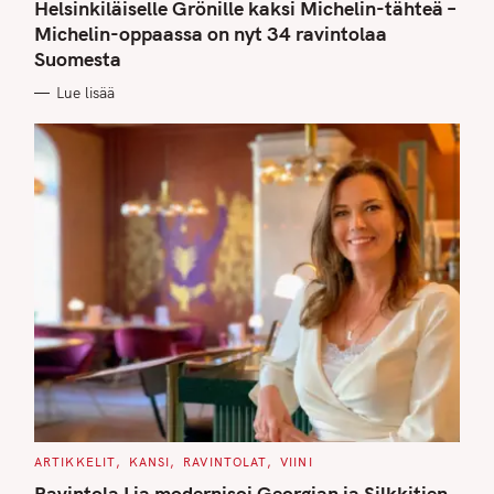
T
Helsinkiläiselle Grönille kaksi Michelin-tähteä –
E
G
Michelin-oppaassa on nyt 34 ravintolaa
O
Suomesta
R
I
E
Lue lisää
S
C
ARTIKKELIT
KANSI
RAVINTOLAT
VIINI
A
T
Ravintola Lia modernisoi Georgian ja Silkkitien