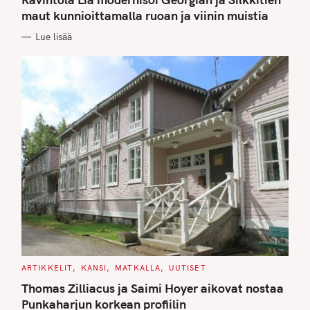
E
G
maut kunnioittamalla ruoan ja viinin muistia
O
R
Lue lisää
I
E
S
C
ARTIKKELIT
KANSI
MATKALLA
UUTISET
A
T
Thomas Zilliacus ja Saimi Hoyer aikovat nostaa
E
G
Punkaharjun korkean profiilin
O