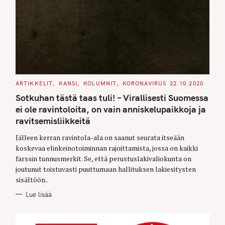
C
ARTIKKELIT
KANSI
KOLUMNIT
KORONAVIRUS
22.10.2020
A
T
Sotkuhan tästä taas tuli! – Virallisesti Suomessa
E
G
ei ole ravintoloita, on vain anniskelupaikkoja ja
O
ravitsemisliikkeitä
R
I
E
Jälleen kerran ravintola-ala on saanut seurata itseään
S
koskevaa elinkeinotoiminnan rajoittamista, jossa on kaikki
farssin tunnusmerkit. Se, että perustuslakivaliokunta on
joutunut toistuvasti puuttumaan hallituksen lakiesitysten
sisältöön..
Lue lisää