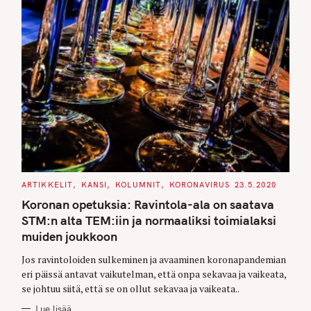
C
ARTIKKELIT
KANSI
KOLUMNIT
KORONAVIRUS
23.5.2020
A
T
Koronan opetuksia: Ravintola-ala on saatava
E
G
STM:n alta TEM:iin ja normaaliksi toimialaksi
O
muiden joukkoon
R
I
E
Jos ravintoloiden sulkeminen ja avaaminen koronapandemian
S
eri päissä antavat vaikutelman, että onpa sekavaa ja vaikeata,
se johtuu siitä, että se on ollut sekavaa ja vaikeata..
Lue lisää