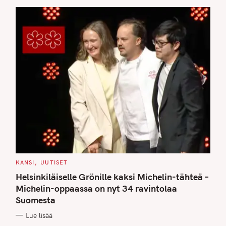
C
KANSI
UUTISET
A
T
Helsinkiläiselle Grönille kaksi Michelin-tähteä –
E
G
Michelin-oppaassa on nyt 34 ravintolaa
O
Suomesta
R
I
E
Lue lisää
S