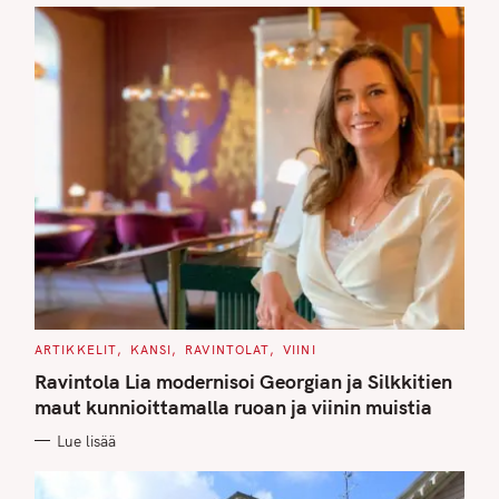
C
ARTIKKELIT
KANSI
RAVINTOLAT
VIINI
A
T
Ravintola Lia modernisoi Georgian ja Silkkitien
E
G
maut kunnioittamalla ruoan ja viinin muistia
O
R
Lue lisää
I
E
S