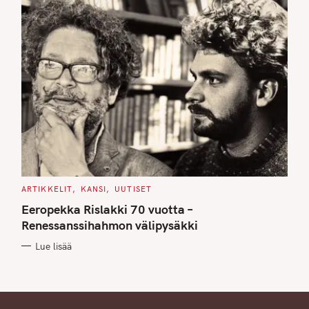
C
ARTIKKELIT
KANSI
UUTISET
A
T
Eeropekka Rislakki 70 vuotta –
E
G
Renessanssihahmon välipysäkki
O
R
Lue lisää
I
E
S