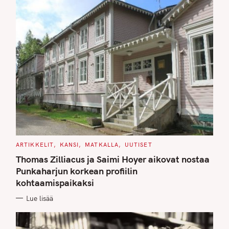
C
ARTIKKELIT
KANSI
MATKALLA
UUTISET
A
T
Thomas Zilliacus ja Saimi Hoyer aikovat nostaa
E
G
Punkaharjun korkean profiilin
O
kohtaamispaikaksi
R
I
E
Lue lisää
S