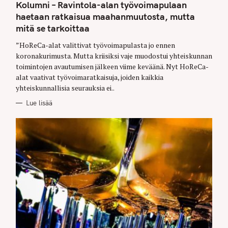
T
Kolumni – Ravintola-alan työvoimapulaan
E
G
haetaan ratkaisua maahanmuutosta, mutta
O
mitä se tarkoittaa
R
I
E
”HoReCa-alat valittivat työvoimapulasta jo ennen
S
koronakurimusta. Mutta kriisiksi vaje muodostui yhteiskunnan
toimintojen avautumisen jälkeen viime keväänä. Nyt HoReCa-
alat vaativat työvoimaratkaisuja, joiden kaikkia
yhteiskunnallisia seurauksia ei..
Lue lisää