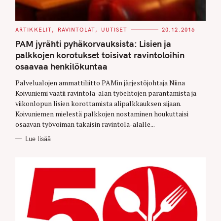
C
ARTIKKELIT
RAVINTOLAT
UUTISET
20.12.2016
A
T
PAM jyrähti pyhäkorvauksista: Lisien ja
E
G
palkkojen korotukset toisivat ravintoloihin
O
osaavaa henkilökuntaa
R
I
E
Palvelualojen ammattiliitto PAMin järjestöjohtaja Niina
S
Koivuniemi vaatii ravintola-alan työehtojen parantamista ja
viikonlopun lisien korottamista alipalkkauksen sijaan.
Koivuniemen mielestä palkkojen nostaminen houkuttaisi
osaavan työvoiman takaisin ravintola-alalle...
Lue lisää