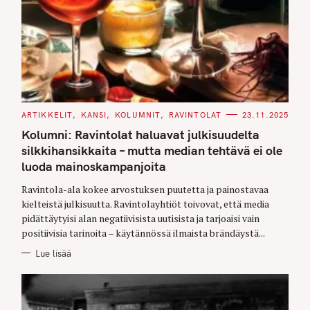
C
ARTIKKELIT
KANSI
KOLUMNIT
RAVINTOLAT
23.11.2025
A
T
Kolumni: Ravintolat haluavat julkisuudelta
E
G
silkkihansikkaita – mutta median tehtävä ei ole
O
luoda mainoskampanjoita
R
I
E
Ravintola-ala kokee arvostuksen puutetta ja painostavaa
S
kielteistä julkisuutta. Ravintolayhtiöt toivovat, että media
pidättäytyisi alan negatiivisista uutisista ja tarjoaisi vain
positiivisia tarinoita – käytännössä ilmaista brändäystä...
Lue lisää