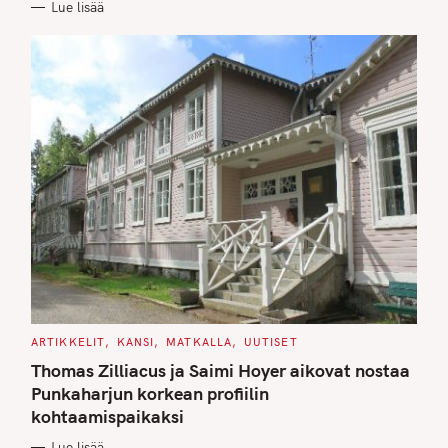
Lue lisää
I
E
S
C
ARTIKKELIT
KANSI
MATKALLA
UUTISET
A
T
Thomas Zilliacus ja Saimi Hoyer aikovat nostaa
E
G
Punkaharjun korkean profiilin
O
kohtaamispaikaksi
R
I
E
Lue lisää