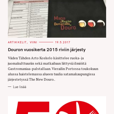
C
ARTIKKELIT
VIINI
19.5.2017
A
T
Douron vuosikerta 2015 riviin järjesty
E
G
O
Viiden Tähden Arto Koskelo käsittelee ruoka- ja
R
juomakulttuuriin sekä matkailuun liittyviä ilmiöitä
I
E
Gastromaniaa-palstallaan. Vierailin Portossa toukokuun
S
alussa haistelemassa alueen tuulia satamakaupungissa
järjestetyssä The New Douro..
Lue lisää