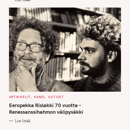
S
C
ARTIKKELIT
KANSI
UUTISET
A
T
Eeropekka Rislakki 70 vuotta –
E
G
Renessanssihahmon välipysäkki
O
R
Lue lisää
I
E
S