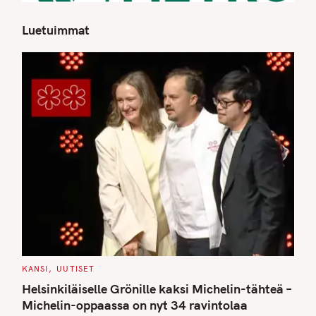
Luetuimmat
S
e
a
r
c
h
f
o
r
:
C
KANSI
UUTISET
A
T
Helsinkiläiselle Grönille kaksi Michelin-tähteä –
E
G
Michelin-oppaassa on nyt 34 ravintolaa
O