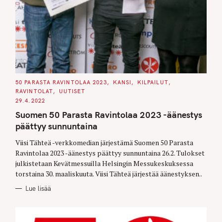
C
50 PARASTA RAVINTOLAA 2023
KANSI
KILPAILUT
A
RAVINTOLAT
UUTISET
T
E
29.4.2022
G
O
Suomen 50 Parasta Ravintolaa 2023 -äänestys
R
I
päättyy sunnuntaina
E
S
Viisi Tähteä -verkkomedian järjestämä Suomen 50 Parasta
Ravintolaa 2023 -äänestys päättyy sunnuntaina 26.2. Tulokset
julkistetaan Kevätmessuilla Helsingin Messukeskuksessa
torstaina 30. maaliskuuta. Viisi Tähteä järjestää äänestyksen..
Lue lisää