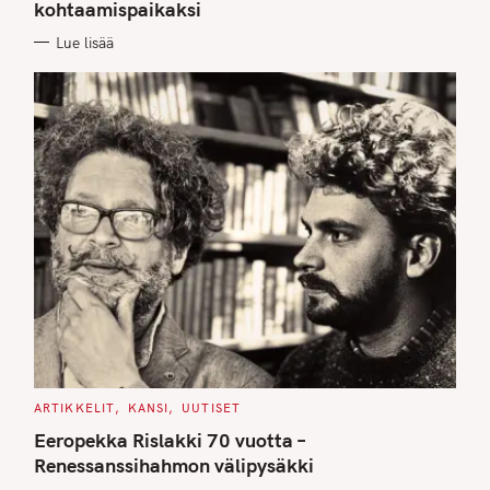
kohtaamispaikaksi
R
I
E
Lue lisää
S
C
ARTIKKELIT
KANSI
UUTISET
A
T
Eeropekka Rislakki 70 vuotta –
E
G
Renessanssihahmon välipysäkki
O
R