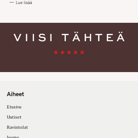
Lue lisää
I
E
S
Aiheet
Etusivu
Uutiset
Ravintolat
Juoma