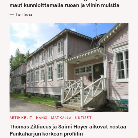
G
maut kunnioittamalla ruoan ja viinin muistia
O
R
Lue lisää
I
E
S
C
ARTIKKELIT
KANSI
MATKALLA
UUTISET
A
T
Thomas Zilliacus ja Saimi Hoyer aikovat nostaa
E
G
Punkaharjun korkean profiilin
O