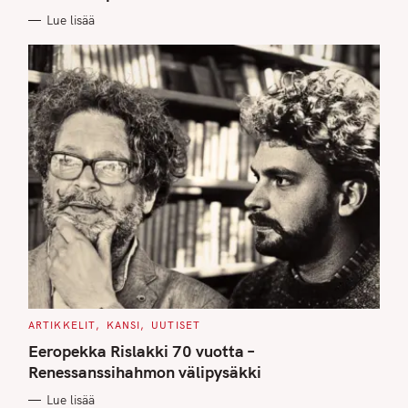
E
Lue lisää
S
C
ARTIKKELIT
KANSI
UUTISET
A
T
Eeropekka Rislakki 70 vuotta –
E
G
Renessanssihahmon välipysäkki
O
R
Lue lisää
I