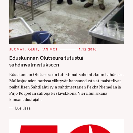
C
JUOMAT
OLUT
PANIMOT
1.12.2016
A
T
Eduskunnan Olutseura tutustui
E
G
sahdinvalmistukseen
O
R
Eduskunnan Olutseura on tutustunut sahdintekoon Lahdessa.
I
E
Mallasjuomien parissa viihtyvät kansanedustajat maistelivat
S
paikallisen Sahtilahti ry:n sahtimestarien Pekka Niemelän ja
Pirjo Korpelan sahteja keskiviikkona. Vierailun aikana
kansanedustajat..
Lue lisää