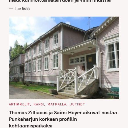
O
R
Lue lisää
I
E
S
C
ARTIKKELIT
KANSI
MATKALLA
UUTISET
A
T
Thomas Zilliacus ja Saimi Hoyer aikovat nostaa
E
G
Punkaharjun korkean profiilin
O
kohtaamispaikaksi
R
I