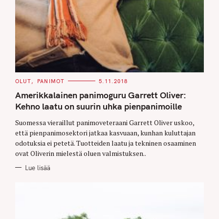
C
OLUT
PANIMOT
5.11.2018
A
T
Amerikkalainen panimoguru Garrett Oliver:
E
G
Kehno laatu on suurin uhka pienpanimoille
O
R
Suomessa vieraillut panimoveteraani Garrett Oliver uskoo,
I
E
että pienpanimosektori jatkaa kasvuaan, kunhan kuluttajan
S
odotuksia ei petetä. Tuotteiden laatu ja tekninen osaaminen
ovat Oliverin mielestä oluen valmistuksen..
Lue lisää