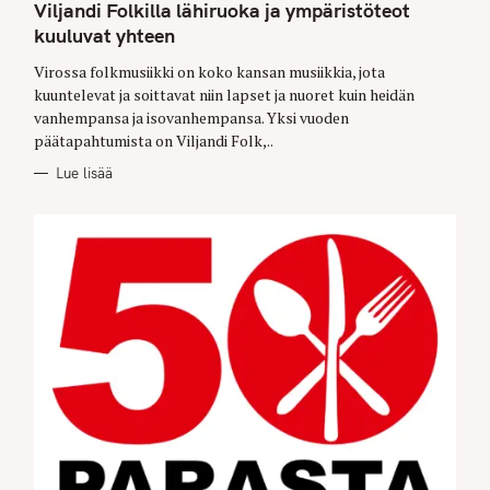
G
Viljandi Folkilla lähiruoka ja ympäristöteot
O
kuuluvat yhteen
R
I
E
Virossa folkmusiikki on koko kansan musiikkia, jota
S
kuuntelevat ja soittavat niin lapset ja nuoret kuin heidän
vanhempansa ja isovanhempansa. Yksi vuoden
päätapahtumista on Viljandi Folk,..
Lue lisää