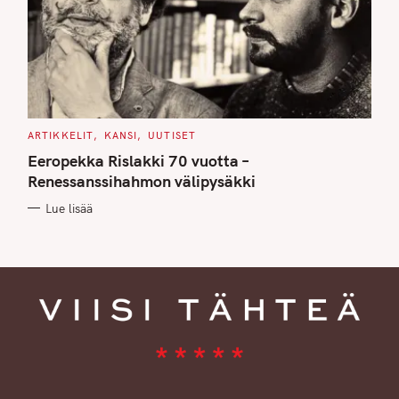
C
ARTIKKELIT
KANSI
UUTISET
A
T
Eeropekka Rislakki 70 vuotta –
E
G
Renessanssihahmon välipysäkki
O
R
Lue lisää
I
E
S