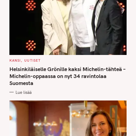
C
KANSI
UUTISET
A
T
Helsinkiläiselle Grönille kaksi Michelin-tähteä –
E
G
Michelin-oppaassa on nyt 34 ravintolaa
O
Suomesta
R
I
E
Lue lisää
S