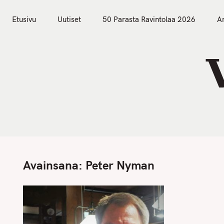
S
Etusivu
Uutiset
k
Etusivu
Uutiset
50 Parasta Ravintolaa 2026
Ar
i
p
t
o
c
o
n
t
e
n
Avainsana:
Peter Nyman
t