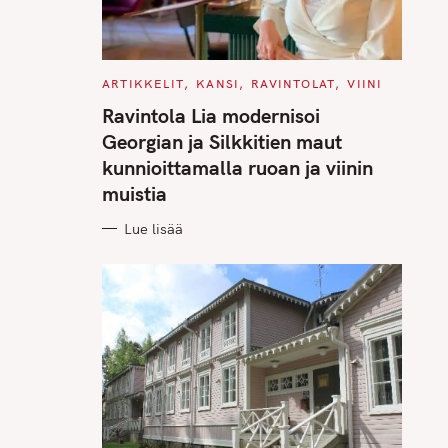
C
ARTIKKELIT
KANSI
RAVINTOLAT
VIINI
A
T
Ravintola Lia modernisoi
E
G
Georgian ja Silkkitien maut
O
R
kunnioittamalla ruoan ja viinin
I
E
muistia
S
Lue lisää