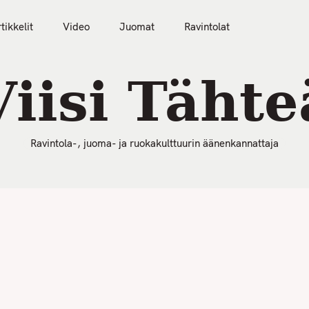
50 Parasta Ravintolaa 2026
Artikkelit
Video
tikkelit
Video
Juomat
Ravintolat
Viisi Tähte
Ravintola-, juoma- ja ruokakulttuurin äänenkannattaja