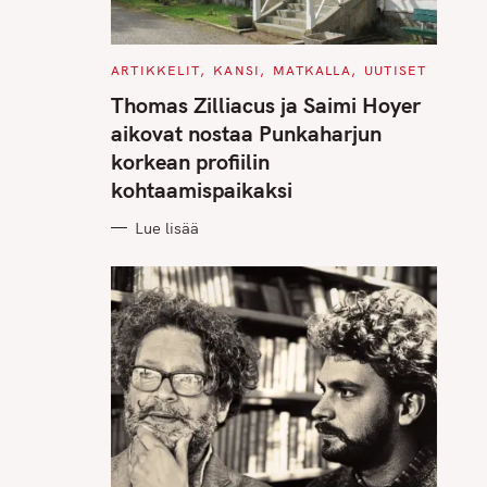
C
ARTIKKELIT
KANSI
MATKALLA
UUTISET
A
T
Thomas Zilliacus ja Saimi Hoyer
E
G
aikovat nostaa Punkaharjun
O
R
korkean profiilin
I
E
kohtaamispaikaksi
S
Lue lisää