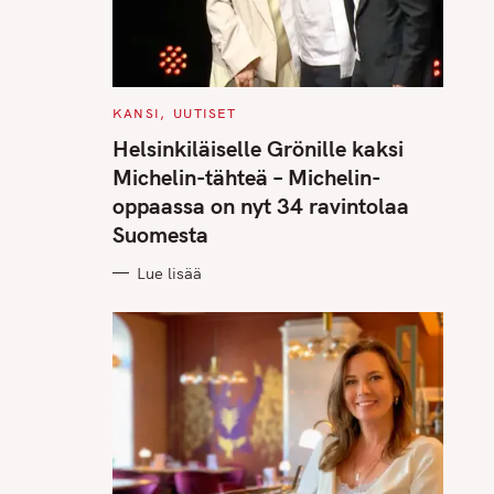
C
KANSI
UUTISET
A
T
Helsinkiläiselle Grönille kaksi
E
G
Michelin-tähteä – Michelin-
O
R
oppaassa on nyt 34 ravintolaa
I
E
Suomesta
S
Lue lisää