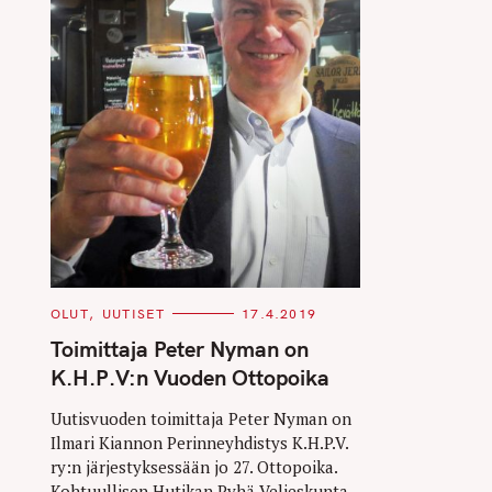
C
OLUT
UUTISET
17.4.2019
A
T
Toimittaja Peter Nyman on
E
G
K.H.P.V:n Vuoden Ottopoika
O
R
I
Uutisvuoden toimittaja Peter Nyman on
E
Ilmari Kiannon Perinneyhdistys K.H.P.V.
S
ry:n järjestyksessään jo 27. Ottopoika.
Kohtuullisen Hutikan Pyhä Veljeskunta